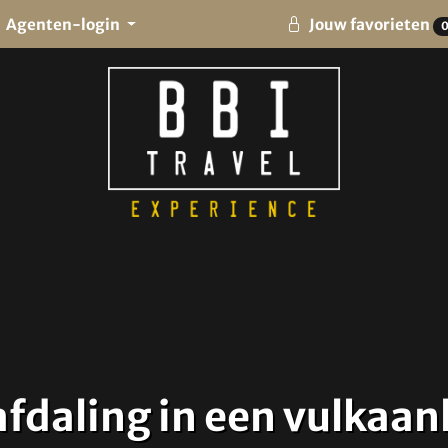
Agenten-login
Jouw favorieten
afdaling in een vulkaank