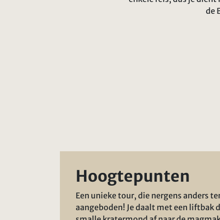
de 
Hoogtepunten
Een unieke tour, die nergens anders te
aangeboden! Je daalt met een liftbak 
smalle kratermond af naar de magma