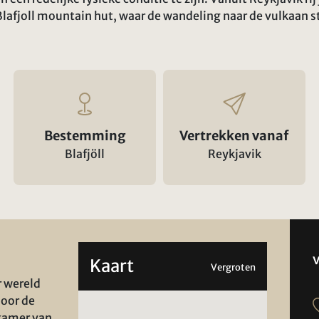
Blafjoll mountain hut, waar de wandeling naar de vulkaan st
Bestemming
Vertrekken vanaf
Blafjöll
Reykjavik
Kaart
Vergroten
r wereld
door de
kamer van