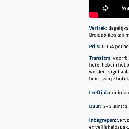
Vertrek:
dagelijks
Breidabliksskali m
Prijs:
€ 354 per pe
Transfers:
Voor € 
hotel hebt in het 
worden opgehaald 
buurt van je hotel
Leeftijd:
minimaal 
Duur:
5-6 uur (ca
Inbegrepen:
vervo
en veiligheidspak,