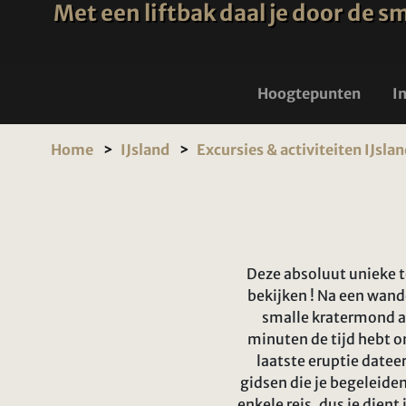
Met een liftbak daal je door de
Hoogtepunten
I
Home
IJsland
Excursies & activiteiten IJsla
Deze absoluut unieke t
bekijken ! Na een wand
smalle kratermond a
minuten de tijd hebt om
laatste eruptie datee
gidsen die je begeleide
enkele reis, dus je dient 