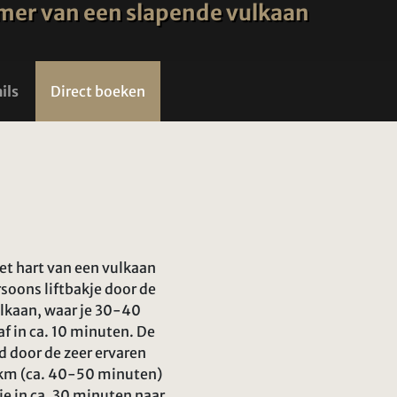
amer van een slapende vulkaan
ils
Direct boeken
et hart van een vulkaan
soons liftbakje door de
lkaan, waar je 30-40
af in ca. 10 minuten. De
d door de zeer ervaren
5 km (ca. 40-50 minuten)
j je in ca. 30 minuten naar