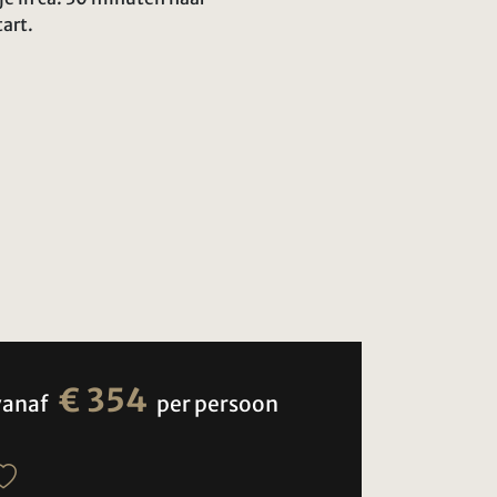
art.
€ 354
vanaf
per persoon