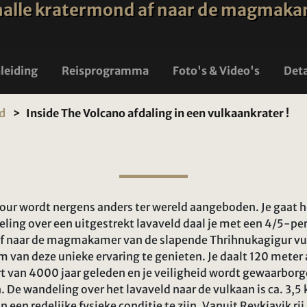
 smalle kratermond af naar de magmak
nleiding
Reisprogramma
Foto's & Video's
Deta
nd
Inside The Volcano afdaling in een vulkaankrater !
our wordt nergens anders ter wereld aangeboden. Je gaat h
eling over een uitgestrekt lavaveld daal je met een 4/5-per
f naar de magmakamer van de slapende Thrihnukagigur vu
 van deze unieke ervaring te genieten. Je daalt 120 meter 
rt van 4000 jaar geleden en je veiligheid wordt gewaarborg
n. De wandeling over het lavaveld naar de vulkaan is ca. 3,
in een redelijke fysieke conditie te zijn. Vanuit Reykjavik ri