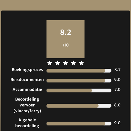
Reviews
8.2
/10
Boekingsproces
8.7
Reisdocumenten
9.0
Accommodatie
7.0
Beoordeling
vervoer
8.0
(vlucht/ferry)
Algehele
9.0
beoordeling