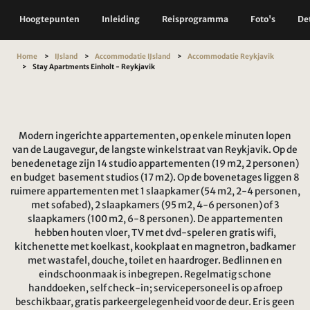
Hoogtepunten
Inleiding
Reisprogramma
Foto's
Det
Home
IJsland
Accommodatie IJsland
Accommodatie Reykjavik
Stay Apartments Einholt - Reykjavik
Modern ingerichte appartementen, op enkele minuten lopen
van de Laugavegur, de langste winkelstraat van Reykjavik. Op de
benedenetage zijn 14 studio appartementen (19 m2, 2 personen)
en budget basement studios (17 m2). Op de bovenetages liggen 8
ruimere appartementen met 1 slaapkamer (54 m2, 2-4 personen,
met sofabed), 2 slaapkamers (95 m2, 4-6 personen) of 3
slaapkamers (100 m2, 6-8 personen). De appartementen
hebben houten vloer, TV met dvd-speler en gratis wifi,
kitchenette met koelkast, kookplaat en magnetron, badkamer
met wastafel, douche, toilet en haardroger. Bedlinnen en
eindschoonmaak is inbegrepen. Regelmatig schone
handdoeken, self check-in; servicepersoneel is op afroep
beschikbaar, gratis parkeergelegenheid voor de deur. Er is geen