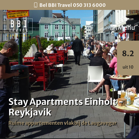
Bel BBI Travel 050 313 6000
Menu
8.2
uit 10
Stay Apartments Einholt -
Reykjavik
Ruime appartementen vlakbij de Laugavegur