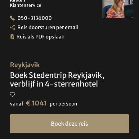
Kirsten
Klantenservice
050-3136000
Reis doorsturen per email
Reis als PDF opslaan
Reykjavik
Boek Stedentrip Reykjavik,
verblijf in 4-sterrenhotel
€ 1041
vanaf
per persoon
Boek deze reis