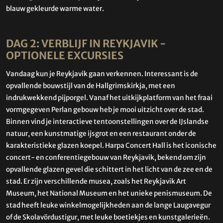
blauw gekleurde warme water.
DAG 2: VERBLIJF IN REYKJAVIK -
OPTIONELE EXCURSIES
Vandaag kun je Reykjavik gaan verkennen. Interessant is de
opvallende bouwstijl van de Hallgrimskirkja, met een
indrukwekkend pijporgel. Vanaf het uitkijkplatform van het fraai
vormgegeven Perlan gebouw heb je mooi uitzicht over de stad.
Binnen vind je interactieve tentoonstellingen over de IJslandse
natuur, een kunstmatige ijsgrot en een restaurant onder de
karakteristieke glazen koepel. Harpa Concert Hall is het iconische
concert- en conferentiegebouw van Reykjavik, bekend om zijn
opvallende glazen gevel die schittert in het licht van de zee en de
stad. Er zijn verschillende musea, zoals het Reykjavik Art
Museum, het National Museum en het unieke penismuseum. De
stad heeft leuke winkelmogelijkheden aan de lange Laugavegur
of de Skolavördustigur, met leuke boetiekjes en kunstgalerieën.