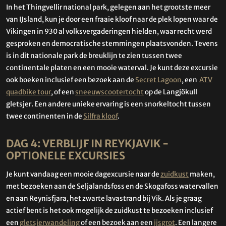
In het Thingvellir national park, gelegen aan het grootste meer
van IJsland, kun je door een fraaie kloof naar de plek lopen waar de
Vikingen in 930 al volksvergaderingen hielden, waar recht werd
gesproken en democratische stemmingen plaatsvonden. Tevens
is in dit nationale park de breuklijn te zien tussen twee
continentale platen en een mooie waterval. Je kunt deze excursie
ook boeken inclusief een bezoek aan de
Secret Lagoon
, een
ATV
quadbike tour
, of een
sneeuwscootertocht
op de Langjökull
gletsjer. Een andere unieke ervaring is een snorkeltocht tussen
twee continenten in de
Silfra kloof
.
DAG 4: VERBLIJF IN REYKJAVIK -
OPTIONELE EXCURSIES
Je kunt vandaag een mooie dagexcursie naar de
zuidkust
maken,
met bezoeken aan de Seljalandsfoss en de Skogafoss watervallen
en aan Reynisfjara, het zwarte lavastrand bij Vik. Als je graag
actief bent is het ook mogelijk de zuidkust te bezoeken inclusief
een
gletsjerwandeling
of een bezoek aan een
ijsgrot
. Een langere