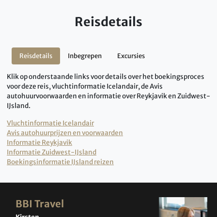
Reisdetails
Reisdetails
Inbegrepen
Excursies
Klik op onderstaande links voor details over het boekingsproces
voor deze reis, vluchtinformatie Icelandair, de Avis
autohuurvoorwaarden en informatie over Reykjavik en Zuidwest-
IJsland.
Vluchtinformatie Icelandair
Avis autohuurprijzen en voorwaarden
Informatie Reykjavik
Informatie Zuidwest-IJsland
Boekingsinformatie IJsland reizen
BBI Travel