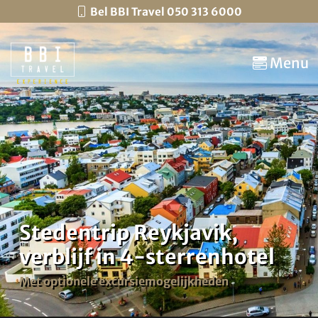
Bel BBI Travel 050 313 6000
Menu
Stedentrip Reykjavik,
verblijf in 4-sterrenhotel
Met optionele excursiemogelijkheden