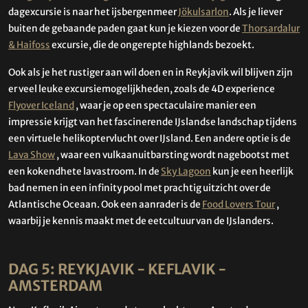
dagexcursie is naar het ijsbergenmeer
Jökulsarlon
. Als je liever
buiten de gebaande paden gaat kun je kiezen voor de
Thorsardalur
& Haifoss
excursie, die de ongerepte highlands bezoekt.
Ook als je het rustiger aan wil doen en in Reykjavik wil blijven zijn
er veel leuke excursiemogelijkheden, zoals de 4D experience
Flyover Iceland
, waar je op een spectaculaire manier een
impressie krijgt van het fascinerende IJslandse landschap tijdens
een virtuele helikoptervlucht over IJsland. Een andere optie is de
Lava Show
, waar een vulkaanuitbarsting wordt nagebootst met
een kokendhete lavastroom. In de
Sky Lagoon
kun je een heerlijk
bad nemen in een infinity pool met prachtig uitzicht over de
Atlantische Oceaan. Ook een aanrader is de
Food Lovers Tour
,
waarbij je kennis maakt met de eetcultuur van de IJslanders.
DAG 5: REYKJAVIK - KEFLAVIK -
AMSTERDAM