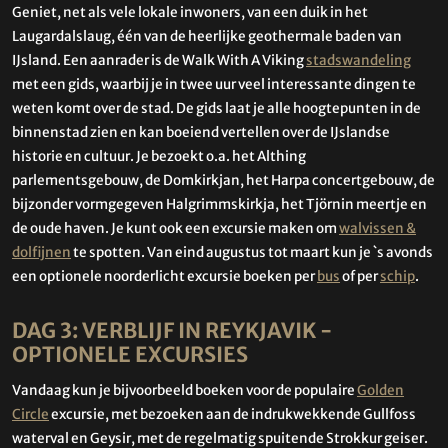
Geniet, net als vele lokale inwoners, van een duik in het
Laugardalslaug, één van de heerlijke geothermale baden van
IJsland. Een aanrader is de Walk With A Viking
stadswandeling
met een gids, waarbij je in twee uur veel interessante dingen te
weten komt over de stad. De gids laat je alle hoogtepunten in de
binnenstad zien en kan boeiend vertellen over de IJslandse
historie en cultuur. Je bezoekt o.a. het Althing
parlementsgebouw, de Domkirkjan, het Harpa concertgebouw, de
bijzonder vormgegeven Halgrimmskirkja, het Tjörnin meertje en
de oude haven. Je kunt ook een excursie maken om
walvissen &
dolfijnen
te spotten. Van eind augustus tot maart kun je `s avonds
een optionele noorderlicht excursie boeken per
bus
of per
schip
.
DAG 3: VERBLIJF IN REYKJAVIK -
OPTIONELE EXCURSIES
Vandaag kun je bijvoorbeeld boeken voor de populaire
Golden
Circle
excursie, met bezoeken aan de indrukwekkende Gullfoss
waterval en Geysir, met de regelmatig spuitende Strokkur geiser.