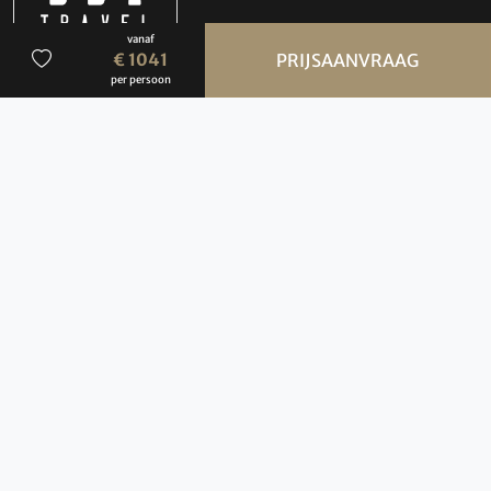
vanaf
€ 1041
PRIJSAANVRAAG
per persoon
Advies
050 3136000
info@bbi-travel.nl
Openingstijden
BBI Travel
maandag t/m vrijdag
09:00-17:00 uur
(Bezoek uitsluitend op afspraak)
Contact
Groningen Airport