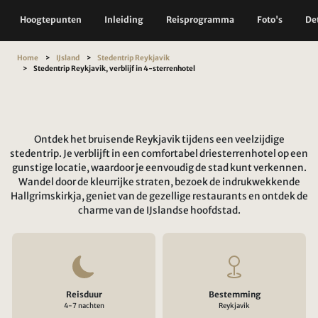
Hoogtepunten
Inleiding
Reisprogramma
Foto's
Det
Home
IJsland
Stedentrip Reykjavik
Stedentrip Reykjavik, verblijf in 4-sterrenhotel
Ontdek het bruisende Reykjavik tijdens een veelzijdige
stedentrip. Je verblijft in een comfortabel driesterrenhotel op een
gunstige locatie, waardoor je eenvoudig de stad kunt verkennen.
Wandel door de kleurrijke straten, bezoek de indrukwekkende
Hallgrimskirkja, geniet van de gezellige restaurants en ontdek de
charme van de IJslandse hoofdstad.
Reisduur
Bestemming
4-7 nachten
Reykjavik