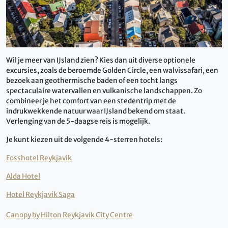
Wil je meer van IJsland zien? Kies dan uit diverse optionele
excursies, zoals de beroemde Golden Circle, een walvissafari, een
bezoek aan geothermische baden of een tocht langs
spectaculaire watervallen en vulkanische landschappen. Zo
combineer je het comfort van een stedentrip met de
indrukwekkende natuur waar IJsland bekend om staat.
Verlenging van de 5-daagse reis is mogelijk.
Je kunt kiezen uit de volgende 4-sterren hotels:
Fosshotel Reykjavik
Alda Hotel
Hotel Reykjavik Saga
Canopy by Hilton Reykjavik City Centre