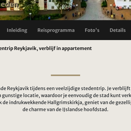
heden
Inleiding
Reisprogramma
Foto's
Details
entrip Reykjavik, verblijf in appartement
e Reykjavik tijdens een veelzijdige stedentrip. Je verblijf
n gunstige locatie, waardoor je eenvoudig de stad kunt ve
ek de indrukwekkende Hallgrimskirkja, geniet van de gezell
de charme van de IJslandse hoofdstad.