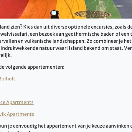
sland zien? Kies dan uit diverse optionele excursies, zoals
n walvissafari, een bezoek aan geothermische baden of een 
ervallen en vulkanische landschappen. Zo combineer je het
 indrukwekkende natuur waar IJsland bekend om staat. Ver
elijk.
t de volgende appartementen:
Bolholt
nce Apartments
vik Apartments
 kun je eenvoudig het appartement van je keuze aanvinken 