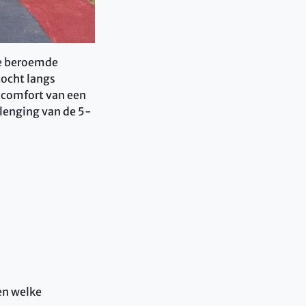
 de beroemde
tocht langs
 comfort van een
lenging van de 5-
en welke