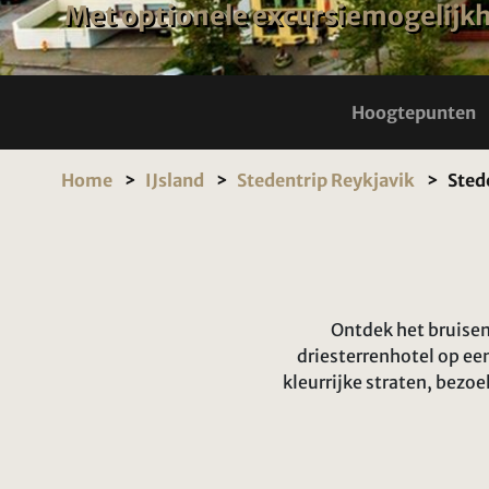
Met optionele excursiemogelijk
Hoogtepunten
Home
IJsland
Stedentrip Reykjavik
Sted
Ontdek het bruisend
driesterrenhotel op ee
kleurrijke straten, bezo