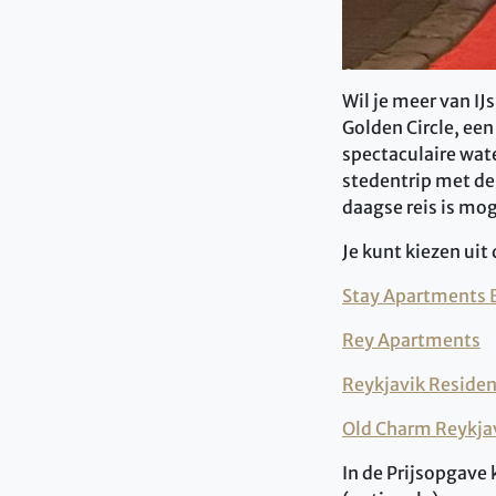
Wil je meer van IJ
Golden Circle, ee
spectaculaire wat
stedentrip met de
daagse reis is mog
Je kunt kiezen ui
Stay Apartments 
Rey Apartments
Reykjavik Reside
Old Charm Reykja
In de Prijsopgave