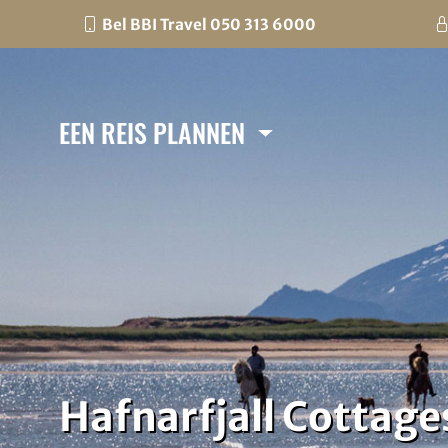
Bel BBI Travel 050 313 6000
EEN REIS PLANNEN
Hafnarfjall Cottag