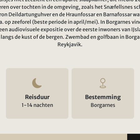
eren over tochten in de omgeving, zoals het Snæfellsnes sc
on Deildartunguhver en de Hraunfossar en Barnafossar wat
.a. op zeeforel (beste periode in april/mei). In Borgarnes vi
en audiovisuele expositie over de eerste inwoners van IJsl
angs de kust of de bergen. Zwembad en golfbaan in Borga
Reykjavik.
Reisduur
Bestemming
1-14 nachten
Borgarnes