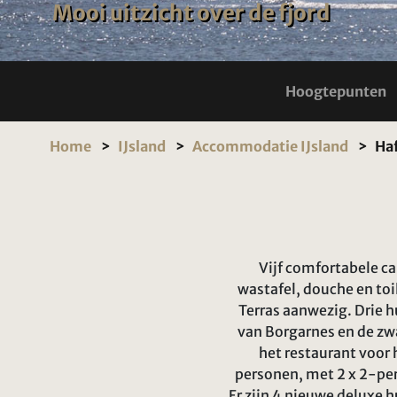
Mooi uitzicht over de fjord
Hoogtepunten
Home
IJsland
Accommodatie IJsland
Haf
Vijf comfortabele c
wastafel, douche en to
Terras aanwezig. Drie h
van Borgarnes en de zwa
het restaurant voor 
personen, met 2 x 2-per
Er zijn 4 nieuwe deluxe 