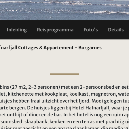
Inleiding
Reisprogramma
Foto's
Details
narfjall Cottages & Appartement - Borgarnes
abins (27 m2, 2-3 personen) met een 2-persoonsbed en ee
ilet, kitchenette met kookplaat, koelkast, magnetron, wate
uisjes hebben fraai uitzicht over het fjord. Mooi gelegen tu
rte bergen. De huisjes liggen bij Hotel Hafnarfjall, waar j
het ontbijt of diner en de bar. In het hotel is nog een ruim
soonsbed, slaapbank, keuken en een terras met prachtig ui
huisjes met zeezicht en een aparte slaapkamer, die medio 20