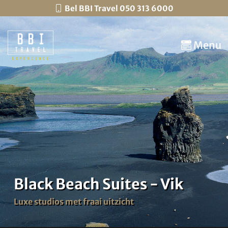
Bel BBI Travel 050 313 6000
Menu
Black Beach Suites - Vik
Luxe studios met fraai uitzicht