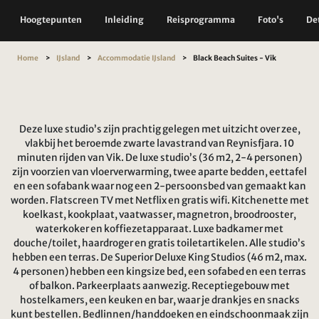
Hoogtepunten
Inleiding
Reisprogramma
Foto's
Det
Home
IJsland
Accommodatie IJsland
Black Beach Suites - Vik
Deze luxe studio’s zijn prachtig gelegen met uitzicht over zee,
vlakbij het beroemde zwarte lavastrand van Reynisfjara. 10
minuten rijden van Vik. De luxe studio’s (36 m2, 2-4 personen)
zijn voorzien van vloerverwarming, twee aparte bedden, eettafel
en een sofabank waar nog een 2-persoonsbed van gemaakt kan
worden. Flatscreen TV met Netflix en gratis wifi. Kitchenette met
koelkast, kookplaat, vaatwasser, magnetron, broodrooster,
waterkoker en koffiezetapparaat. Luxe badkamer met
douche/toilet, haardroger en gratis toiletartikelen. Alle studio’s
hebben een terras. De Superior Deluxe King Studios (46 m2, max.
4 personen) hebben een kingsize bed, een sofabed en een terras
of balkon. Parkeerplaats aanwezig. Receptiegebouw met
hostelkamers, een keuken en bar, waar je drankjes en snacks
kunt bestellen. Bedlinnen/handdoeken en eindschoonmaak zijn