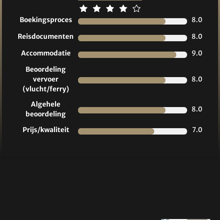
Boekingsproces
8.0
Reisdocumenten
8.0
Accommodatie
9.0
Beoordeling
vervoer
8.0
(vlucht/ferry)
Algehele
8.0
beoordeling
Prijs/kwaliteit
7.0