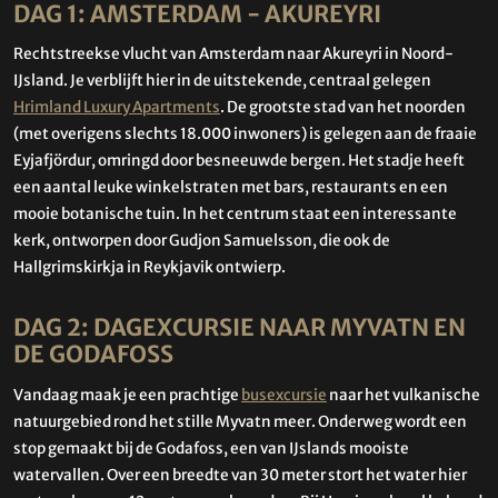
DAG 1: AMSTERDAM - AKUREYRI
Rechtstreekse vlucht van Amsterdam naar Akureyri in Noord-
IJsland. Je verblijft hier in de uitstekende, centraal gelegen
Hrimland Luxury Apartments
. De grootste stad van het noorden
(met overigens slechts 18.000 inwoners) is gelegen aan de fraaie
Eyjafjördur, omringd door besneeuwde bergen. Het stadje heeft
een aantal leuke winkelstraten met bars, restaurants en een
mooie botanische tuin. In het centrum staat een interessante
kerk, ontworpen door Gudjon Samuelsson, die ook de
Hallgrimskirkja in Reykjavik ontwierp.
DAG 2: DAGEXCURSIE NAAR MYVATN EN
DE GODAFOSS
Vandaag maak je een prachtige
busexcursie
naar het vulkanische
natuurgebied rond het stille Myvatn meer. Onderweg wordt een
stop gemaakt bij de Godafoss, een van IJslands mooiste
watervallen. Over een breedte van 30 meter stort het water hier