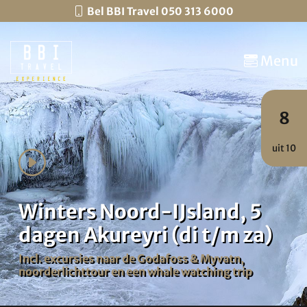
Bel BBI Travel 050 313 6000
Menu
8
uit 10
Winters Noord-IJsland, 5
dagen Akureyri (di t/m za)
Incl. excursies naar de Godafoss & Myvatn,
noorderlichttour en een whale watching trip