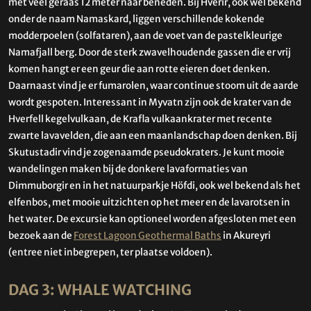
met veel geraas 12 meter naar beneden. Bij Hverir, ook wel bekend
onder de naam Namaskard, liggen verschillende kokende
modderpoelen (solfataren), aan de voet van de pastelkleurige
Namafjall berg. Door de sterk zwavelhoudende gassen die er vrij
komen hangt er een geur die aan rotte eieren doet denken.
Daarnaast vind je er fumarolen, waar continue stoom uit de aarde
wordt gespoten. Interessant in Myvatn zijn ook de krater van de
Hverfell kegelvulkaan, de Krafla vulkaankrater met recente
zwarte lavavelden, die aan een maanlandschap doen denken. Bij
Skutustadir vind je zogenaamde pseudokraters. Je kunt mooie
wandelingen maken bij de donkere lavaformaties van
Dimmuborgir en in het natuurparkje Höfdi, ook wel bekend als het
elfenbos, met mooie uitzichten op het meer en de lavarotsen in
het water. De excursie kan optioneel worden afgesloten met een
bezoek aan de
Forest Lagoon Geothermal Baths
in Akureyri
(entree niet inbegrepen, ter plaatse voldoen).
DAG 3: WHALE WATCHING