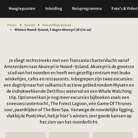
Hoogtepunten
Inleiding
Reisprogramma
Foto's & Video
Home
IJsland
Non publiek IJsland
Winters Noord-IJsland, 5 dagen Akureyri (di t/m za)
Je vliegt rechtstreeks met een Transavia chartervlucht vanaf
Amsterdam naar Akureyri in Noord-IJsland. Akureyri is de grootste
stad van het noorden en heeft een gezellig centrum met leuke
winkeltjes, cafes en restaurants. Inbegrepen zijn twee excursies:
een dagtrip naar het vulkanisch actieve gebied rondom Myvatn en
de indrukwekkende Dettifoss waterval en een Whale Watching
trip. Optioneel kun je nog meer excursies bijboeken zoals een
sneeuwscootertocht, The Forest Lagoon, een Game Of Thrones
tour, paardrijden of The Beer Spa. Vanwege de noordelijke ligging,
vlakbij de Poolcirkel, heb je hier ’s winters zeer goede kansen op
het zien van het noorderlicht.