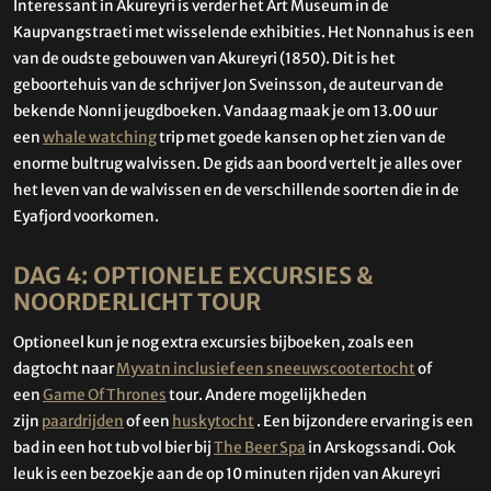
Interessant in Akureyri is verder het Art Museum in de
Kaupvangstraeti met wisselende exhibities. Het Nonnahus is een
van de oudste gebouwen van Akureyri (1850). Dit is het
geboortehuis van de schrijver Jon Sveinsson, de auteur van de
bekende Nonni jeugdboeken. Vandaag maak je om 13.00 uur
een
whale watching
trip met goede kansen op het zien van de
enorme bultrug walvissen. De gids aan boord vertelt je alles over
het leven van de walvissen en de verschillende soorten die in de
Eyafjord voorkomen.
DAG 4: OPTIONELE EXCURSIES &
NOORDERLICHT TOUR
Optioneel kun je nog extra excursies bijboeken, zoals een
dagtocht naar
Myvatn inclusief een sneeuwscootertocht
of
een
Game Of Thrones
tour. Andere mogelijkheden
zijn
paardrijden
of een
huskytocht
. Een bijzondere ervaring is een
bad in een hot tub vol bier bij
The Beer Spa
in Arskogssandi. Ook
leuk is een bezoekje aan de op 10 minuten rijden van Akureyri