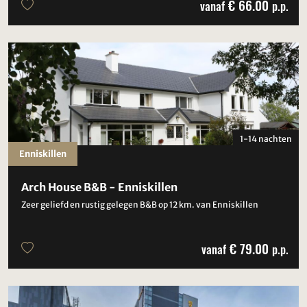
€ 66.00
vanaf
p.p.
1-14 nachten
Enniskillen
Arch House B&B - Enniskillen
Zeer geliefd en rustig gelegen B&B op 12 km. van Enniskillen
€ 79.00
vanaf
p.p.