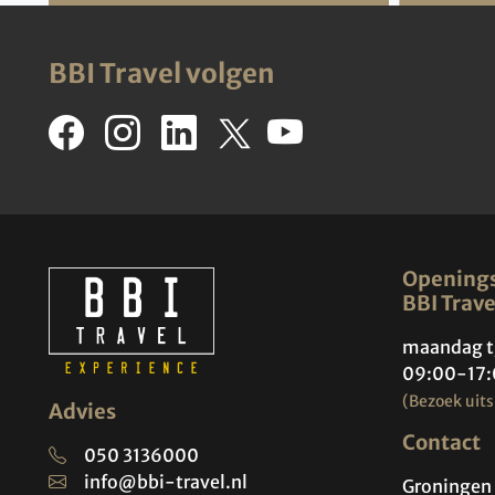
BBI Travel volgen
Openings
BBI Trave
maandag t
09:00-17:
(Bezoek uits
Advies
Contact
050 3136000
info@bbi-travel.nl
Groningen 