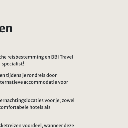
en
che reisbestemming en BBI Travel
specialist!
ven tijdens je rondreis door
alternatieve accommodatie voor
ernachtingslocaties voor je; zowel
 comfortabele hotels als
kketreizen voordeel, wanneer deze