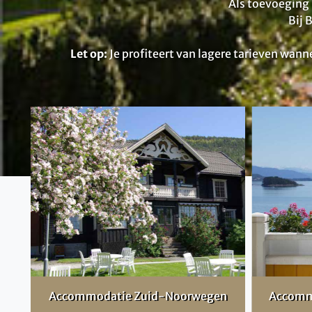
Als toevoeging i
Bij 
Let op:
Je profiteert van lagere tarieven wann
Accommodatie Zuid-Noorwegen
Accomm