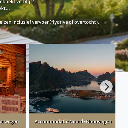
geboekt verblijf?
kt...
en inclusief vervoer (flydrive of overtocht).
orwegen
Accommodatie Noord-Noorwegen