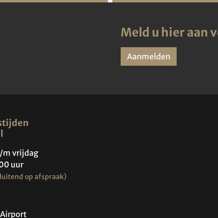
Meld u hier aan 
Aanmelden
tijden
l
/m vrijdag
00 uur
luitend op afspraak)
Airport