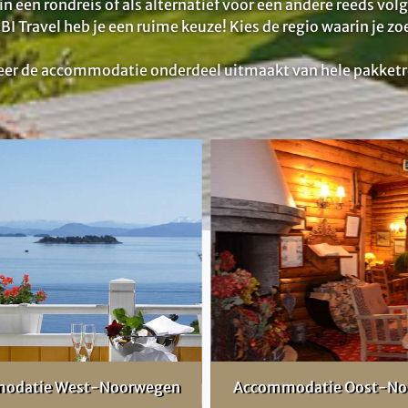
n een rondreis of als alternatief voor een andere reeds vol
BBI Travel heb je een ruime keuze! Kies de regio waarin je zoe
eer de accommodatie onderdeel uitmaakt van hele pakketreiz
odatie West-Noorwegen
Accommodatie Oost-No