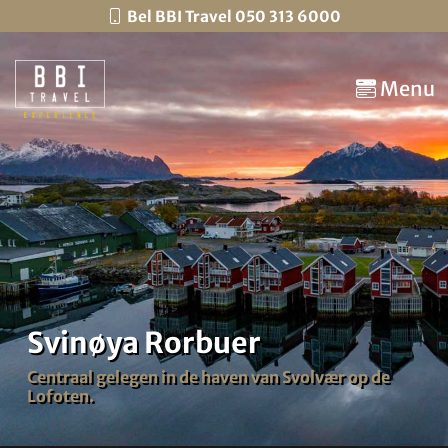
Bel BBI Travel 050 313 6000
Menu
Svinøya Rorbuer
Centraal gelegen in de haven van Svolvær op de
Lofoten.