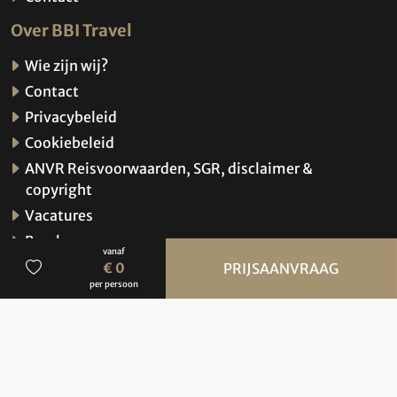
Over BBI Travel
Wie zijn wij?
Contact
Privacybeleid
Cookiebeleid
ANVR Reisvoorwaarden, SGR, disclaimer &
copyright
Vacatures
Brochures
vanaf
Verzekeringen
€ 0
PRIJSAANVRAAG
per persoon
Hoe werkt de website?
© 2026 BBI Travel
Privacybeleid