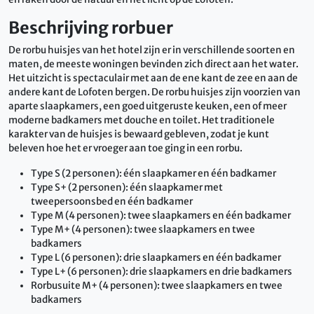
Beschrijving rorbuer
De rorbu huisjes van het hotel zijn er in verschillende soorten en
maten, de meeste woningen bevinden zich direct aan het water.
Het uitzicht is spectaculair met aan de ene kant de zee en aan de
andere kant de Lofoten bergen. De rorbu huisjes zijn voorzien van
aparte slaapkamers, een goed uitgeruste keuken, een of meer
moderne badkamers met douche en toilet. Het traditionele
karakter van de huisjes is bewaard gebleven, zodat je kunt
beleven hoe het er vroeger aan toe ging in een rorbu.
Type S (2 personen): één slaapkamer en één badkamer
Type S+ (2 personen): één slaapkamer met
tweepersoonsbed en één badkamer
Type M (4 personen): twee slaapkamers en één badkamer
Type M+ (4 personen): twee slaapkamers en twee
badkamers
Type L (6 personen): drie slaapkamers en één badkamer
Type L+ (6 personen): drie slaapkamers en drie badkamers
Rorbusuite M+ (4 personen): twee slaapkamers en twee
badkamers