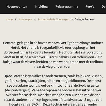
Hoogtepunten
Inleiding
Reisprogramma
Foto's
Det
Home
Noorwegen
Accommodatie Noorwegen
Svinøya Rorbuer
Centraal gelegen in de haven van Svolvær ligt het Svinøya Rorbuer
Hotel. Het eiland is toegankelijk via een loopbrug en het
dorpscentrum is te voet te bereiken. Het hotel, dat zijn oorsprong
vindt in 1828, beschikt over 38 rorbu cabins. Een rorbu is een klein
huisje waar de vissers leefden en van waaruit men met de roeiboot
naar de visgronden voer.
Op de Lofoten is van alles te ondernemen, zoals kajakken, vissen,
golfen, surfen, paardrijden, hiken en bergbeklimmen. De meest
spectaculaire tocht is wel de klimtocht naar de Svolvær geita
(de Svolvær geit). Vanaf de top van de hoorns is het uitzicht over
Svolvær fantastisch. De echte waaghalzen kunnen van de ene
naar de andere hoorn springen, een afstand van ca. 1,5 m, op een
hoogte van ca. 345 m. Deze tocht is uiteraard alleen onder