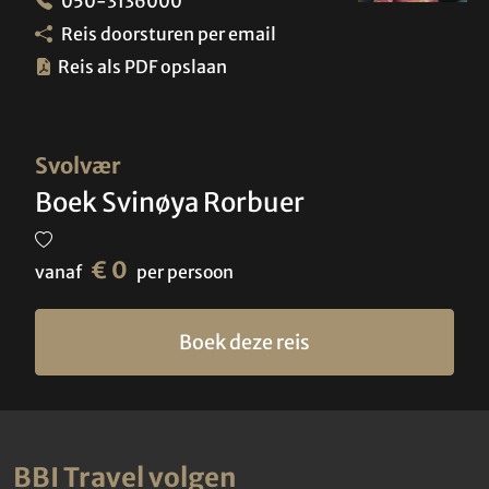
050-3136000
Reis doorsturen per email
Reis als PDF opslaan
Svolvær
Boek Svinøya Rorbuer
€ 0
vanaf
per persoon
Boek deze reis
BBI Travel volgen