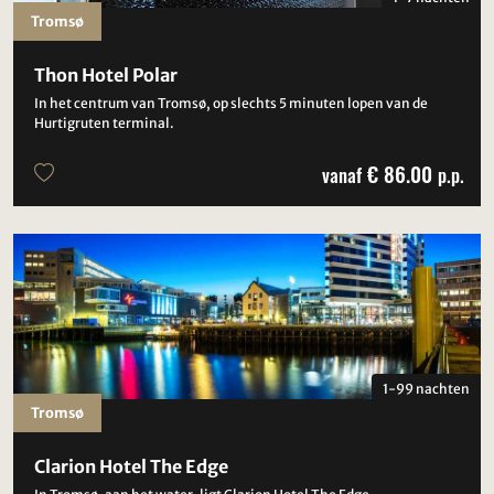
Tromsø
Thon Hotel Polar
In het centrum van Tromsø, op slechts 5 minuten lopen van de
Hurtigruten terminal.
€ 86.00
vanaf
p.p.
1-99 nachten
Tromsø
Clarion Hotel The Edge