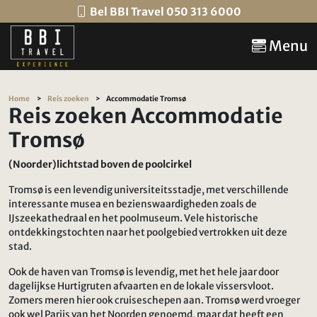
Bel BBI Travel 050 313 6000
Menu
Home
Reis zoeken
Accommodatie Tromsø
Reis zoeken Accommodatie
Tromsø
(Noorder)lichtstad boven de poolcirkel
Tromsø is een levendig universiteitsstadje, met verschillende
interessante musea en bezienswaardigheden zoals de
IJszeekathedraal en het poolmuseum. Vele historische
ontdekkingstochten naar het poolgebied vertrokken uit deze
stad.
Ook de haven van Tromsø is levendig, met het hele jaar door
dagelijkse Hurtigruten afvaarten en de lokale vissersvloot.
Zomers meren hier ook cruiseschepen aan. Tromsø werd vroeger
ook wel Parijs van het Noorden genoemd, maar dat heeft een