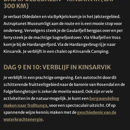
300 KM)
Je verlaat Oldedalen en via Byrkjelo kom je in het Jølstergebied.
Astruptunet Museum ligt aan de route en is een mooie stop voor
onderweg. Vervolgens steek je de Gaularfjell bergpas over en per
ferry steek je de machtige Sognefjord over. Via Vikafjell en Voss
kom je bij de Hardangerfjord. Via de Hardangerbrug rij je naar
Kinsarvik. Je verblijft in een chalet op Kinsarvik Camping.
DAG 9 EN 10: VERBLIJF IN KINSARVIK
Je verblijft in een prachtige omgeving. Een autotocht door dit
schitterende fruitteeltgebied naar de baronie van Rosendal en de
Folgefonngletsjer is zeker de moeite waard. Ook zijn er vele
activiteiten in de natuur mogelijk. Je kunt een
bergwandeling
maken naar Trolltunga
, voor een spectaculair uitzicht. Of op
spannende wijze kennis maken met de
geschiedenis van de
waterkrachtenergie
.