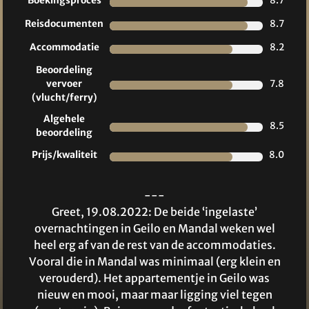
Boekingsproces
8.7
Reisdocumenten
8.7
Accommodatie
8.2
Beoordeling
vervoer
7.8
(vlucht/ferry)
Algehele
8.5
beoordeling
Prijs/kwaliteit
8.0
---
Greet, 19.08.2022: De beide ‘ingelaste’
overnachtingen in Geilo en Mandal weken wel
heel erg af van de rest van de accommodaties.
Vooral die in Mandal was minimaal (erg klein en
verouderd). Het appartementje in Geilo was
nieuw en mooi, maar maar ligging viel tegen