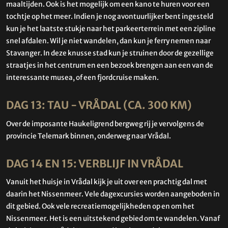
maaltijden. Ook is het mogelijk om een kano te huren voor een
tochtje op het meer. Indien je nog avontuurlijker bent ingesteld
kun je het laatste stukje naar het parkeerterrein met een zipline
snel afdalen. Wil je niet wandelen, dan kun je ferry nemen naar
Stavanger. In deze knusse stad kun je struinen door de gezellige
straatjes in het centrum en een bezoek brengen aan een van de
interessante musea, of een fjordcruise maken.
DAG 13: TAU - VRÅDAL (CA. 300 KM)
Over de imposante Haukeligrend bergweg rij je vervolgens de
provincie Telemark binnen, onderweg naar Vrådal.
DAG 14 EN 15: VERBLIJF IN VRÅDAL
Vanuit het huisje in Vrådal kijk je uit over een prachtig dal met
daarin het Nissenmeer. Vele dagexcursies worden aangeboden in
dit gebied. Ook vele recreatiemogelijkheden op en om het
Nissenmeer. Het is een uitstekend gebied om te wandelen. Vanaf