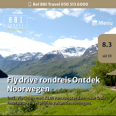
Bel BBI Travel 050 313 6000
Menu
8.3
uit 10
Fly drive rondreis Ontdek
Noorwegen
Incl. vluchten met KLM van Amsterdam naar Oslo,
huurauto en verblijf in vakantiewoningen.