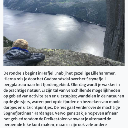
De rondreis begint in Hafjell, nabij het gezellige Lillehammer.
Hierna reis je door het Gudbrandsdal over het Strynefjell
bergplateau naar het fjordengebied. Elke dag wordt je wakker in
de prachtige natuur. Er zijn tal van verschillende mogelijkheden
op gebied van activiteiten en uitstapjes; wandelen in de natuur en
op de gletsjers, watersport op de fjorden en bezoeken van mooie
dorpjes en uitzichtpuntjes. De reis gaat verder over de machtige
Sognefjord naar Hardanger. Vervolgens zak je nog even af naar
het gebied rondom de Preikestolen vanwaar je uiteraard de
beroemde hike kunt maken, maar er zijn ook vele andere