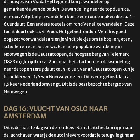
de huisjes van Vrådal Hyttegrend kun je wandelen op
gemarkeerde wandelpaden. De wandeling naar de top duurt ca.
een uur. Wil je langer wandelen kun je een ronde maken die ca. 4-
6 uur duurt. Een andere route is om rond Veneli te wandelen. Deze
tocht duurt ook ca. 4-6 uur. Het gebied rondom Veneli is goed
opgezet voor wandelaars en je vindt plekjes om te bbq-en, eten,
schuilen en een buiten wc. Een hele populaire wandeling in
Noorwegen is de Gaustatoppen, de hoogste berg van Telemark
(1883 m). Je rijdt in ca. 2 uur naar het startpunt en de wandeling
naar de top en terug duurt ca. 4-6 uur. Vanaf Gaustatoppen kun je
bij helder weer 1/6 van Noorwegen zien. Dit is een gebied dat ca.
1,5 keer Nederland omvangt. Dit is de best bezochte bergtop van
Noorwegen.
DAG 16: VLUCHT VAN OSLO NAAR
AMSTERDAM
Dit is de laatste dag van de rondreis. Na het uitchecken rij je naar
de luchthaven waar je de auto inlevert voordat je terugvliegt naar