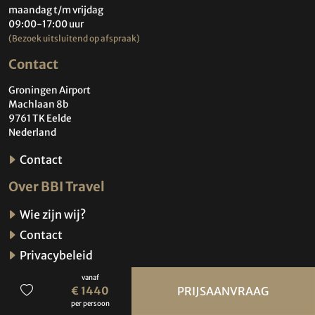
maandag t/m vrijdag
09:00-17:00 uur
(Bezoek uitsluitend op afspraak)
Contact
Groningen Airport
Machlaan 8b
9761 TK Eelde
Nederland
Contact
Over BBI Travel
Wie zijn wij?
Contact
Privacybeleid
Cookiebeleid
vanaf
€ 1440
PRIJSAANVRAAG
ANVR Reisvoorwaarden, SGR, disclaimer &
per persoon
copyright