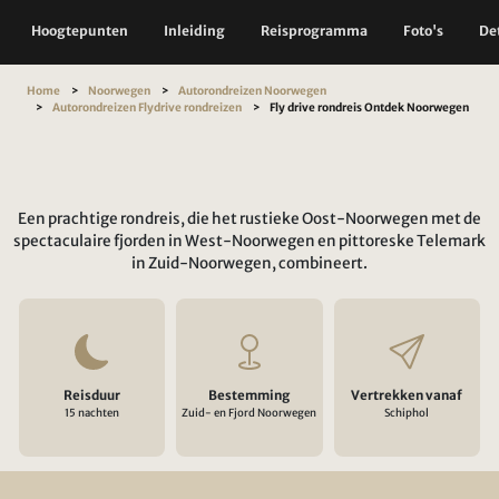
Hoogtepunten
Inleiding
Reisprogramma
Foto's
Det
Home
Noorwegen
Autorondreizen Noorwegen
Autorondreizen Flydrive rondreizen
Fly drive rondreis Ontdek Noorwegen
Een prachtige rondreis, die het rustieke Oost-Noorwegen met de
spectaculaire fjorden in West-Noorwegen en pittoreske Telemark
in Zuid-Noorwegen, combineert.
Reisduur
Bestemming
Vertrekken vanaf
15 nachten
Zuid- en Fjord Noorwegen
Schiphol