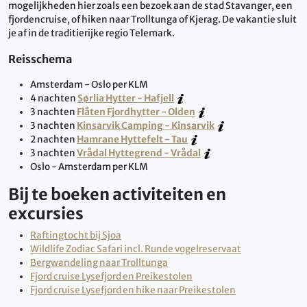
mogelijkheden hier zoals een bezoek aan de stad Stavanger, een
fjordencruise, of hiken naar Trolltunga of Kjerag. De vakantie sluit
je af in de traditierijke regio Telemark.
Reisschema
Amsterdam - Oslo per KLM
4 nachten
Sørlia Hytter - Hafjell
3 nachten
Flåten Fjordhytter - Olden
3 nachten
Kinsarvik Camping - Kinsarvik
2 nachten
Hamrane Hyttefelt - Tau
3 nachten
Vrådal Hyttegrend - Vrådal
Oslo - Amsterdam per KLM
Bij te boeken activiteiten en
excursies
Raftingtocht bij Sjoa
Wildlife Zodiac Safari incl. Runde vogelreservaat
Bergwandeling naar Trolltunga
Fjord cruise Lysefjord en Preikestolen
Fjord cruise Lysefjord en hike naar Preikestolen