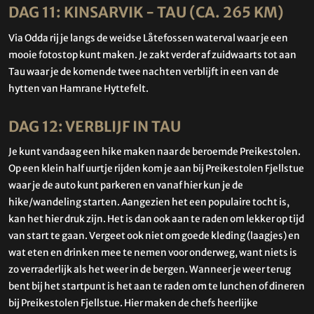
DAG 11: KINSARVIK - TAU (CA. 265 KM)
Via Odda rij je langs de weidse Låtefossen waterval waar je een
mooie fotostop kunt maken. Je zakt verder af zuidwaarts tot aan
Tau waar je de komende twee nachten verblijft in een van de
hytten van Hamrane Hyttefelt.
DAG 12: VERBLIJF IN TAU
Je kunt vandaag een hike maken naar de beroemde Preikestolen.
Op een klein half uurtje rijden kom je aan bij Preikestolen Fjellstue
waar je de auto kunt parkeren en vanaf hier kun je de
hike/wandeling starten. Aangezien het een populaire tocht is,
kan het hier druk zijn. Het is dan ook aan te raden om lekker op tijd
van start te gaan. Vergeet ook niet om goede kleding (laagjes) en
wat eten en drinken mee te nemen voor onderweg, want niets is
zo verraderlijk als het weer in de bergen. Wanneer je weer terug
bent bij het startpunt is het aan te raden om te lunchen of dineren
bij Preikestolen Fjellstue. Hier maken de chefs heerlijke