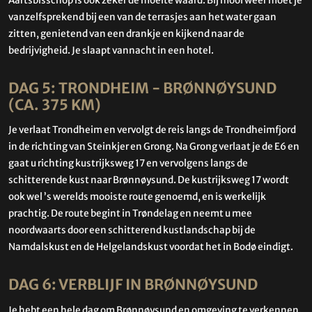
Aartsbisschop is ook zeker de moeite waard. Bij mooi weer moet je
vanzelfsprekend bij een van de terrasjes aan het water gaan
zitten, genietend van een drankje en kijkend naar de
bedrijvigheid. Je slaapt vannacht in een hotel.
DAG 5: TRONDHEIM - BRØNNØYSUND
(CA. 375 KM)
Je verlaat Trondheim en vervolgt de reis langs de Trondheimfjord
in de richting van Steinkjer en Grong. Na Grong verlaat je de E6 en
gaat u richting kustrijksweg 17 en vervolgens langs de
schitterende kust naar Brønnøysund. De kustrijksweg 17 wordt
ook wel ’s werelds mooiste route genoemd, en is werkelijk
prachtig. De route begint in Trøndelag en neemt u mee
noordwaarts door een schitterend kustlandschap bij de
Namdalskust en de Helgelandskust voordat het in Bodø eindigt.
DAG 6: VERBLIJF IN BRØNNØYSUND
Je hebt een hele dag om Brønnøysund en omgeving te verkennen.