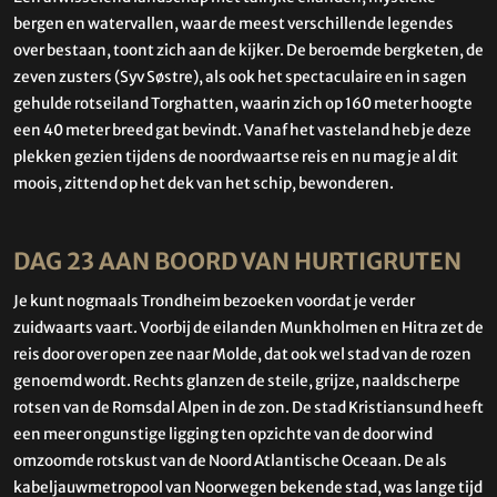
bergen en watervallen, waar de meest verschillende legendes
over bestaan, toont zich aan de kijker. De beroemde bergketen, de
zeven zusters (Syv Søstre), als ook het spectaculaire en in sagen
gehulde rotseiland Torghatten, waarin zich op 160 meter hoogte
een 40 meter breed gat bevindt. Vanaf het vasteland heb je deze
plekken gezien tijdens de noordwaartse reis en nu mag je al dit
moois, zittend op het dek van het schip, bewonderen.
DAG 23 AAN BOORD VAN HURTIGRUTEN
Je kunt nogmaals Trondheim bezoeken voordat je verder
zuidwaarts vaart. Voorbij de eilanden Munkholmen en Hitra zet de
reis door over open zee naar Molde, dat ook wel stad van de rozen
genoemd wordt. Rechts glanzen de steile, grijze, naaldscherpe
rotsen van de Romsdal Alpen in de zon. De stad Kristiansund heeft
een meer ongunstige ligging ten opzichte van de door wind
omzoomde rotskust van de Noord Atlantische Oceaan. De als
kabeljauwmetropool van Noorwegen bekende stad, was lange tijd