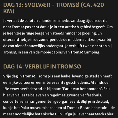
DAG 13: SVOLVÆR - TROMSØ (CA. 420
KM)
Je verlaat de Lofoten eilanden en merkt vandaag tijdens de rit
naar Tromsø pas echt dat je je in een Arctisch gebied begeeft. Om
je heen zie je ruige bergen en steeds minder begroeiing. En
uiteraard heb je in de zomerperiode de middernachtzon, waarbij
de zon niet of nauwelijks ondergaat! Je verblijft twee nachten bij
Tromsø, in een van de mooie cabins van Tromsø Camping.
DAG 14: VERBLIJF IN TROMSØ
Vrije dag in Tromsø. Tromsø is een leuke, levendige stad en heeft
een rijke cultuur en een interessante geschiedenis. Al sinds de
19e eeuw heeft de stad de bijnaam ’Parijs van het noorden’. Er is
hier van alles te beleven en regelmatig worden er festivals,
concerten en arrangementen georganiseerd. Blijf je in de stad,
kun je het Polar museum bezoeken of Tromsø Botanische tuin - de
meest noordelijke botanische tuin. Of ga je liever naar Macks bier