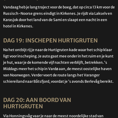
Vandaag heb je lang traject voor de boeg, dat op circa 13 km voor de
Russisch-Noorse grens eindigt in Kirkenes. Je rijdt via Lakselv en
Karasjok door het land van de Sami en slaapt een nacht in een
hotel in Kirkenes.
DAG 19: INSCHEPEN HURTIGRUTEN
Na het ontbijt rij je naar de Hurtigruten kade waar het schip klaar
ligt voor inscheping. Je auto gaat mee onder in het ruim en je kunt
je hut, waar je de komende vijf nachten verblijft, betrekken. ‘s
Middags meer het schip in Vardø aan, de meest oostelijke haven
van Noorwegen. Verder voert de route langs het Varanger
schiereiland naar Båtsfjord, voordat je ’s avonds Berlevåg bereikt.
DAG 20: AAN BOORD VAN
HURTIGRUTEN
Via Honningsvåg vaar je naar de meest noordelijke stad van