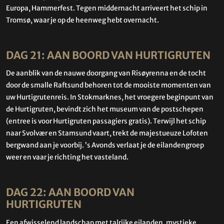
Europa, Hammerfest. Tegen middernacht arriveert het schip in
Tromsø, waar je op de heenweg hebt overnacht.
DAG 21: AAN BOORD VAN HURTIGRUTEN
De aanblik van de nauwe doorgang van Risøyrenna en de tocht
door de smalle Raftsund behoren tot de mooiste momenten van
uw Hurtigrutenreis. In Stokmarknes, het vroegere beginpunt van
de Hurtigruten, bevindt zich het museum van de postschepen
(entree is voor Hurtigruten passagiers gratis). Terwijl het schip
naar Svolvær en Stamsund vaart, trekt de majestueuze Lofoten
bergwand aan je voorbij. ’s Avonds verlaat je de eilandengroep
weer en vaar je richting het vasteland.
DAG 22: AAN BOORD VAN
HURTIGRUTEN
Een afwisselend landschap met talrijke eilanden, mystieke