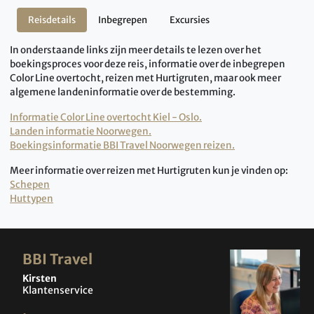
Reisdetails
Inbegrepen
Excursies
In onderstaande links zijn meer details te lezen over het
boekingsproces voor deze reis, informatie over de inbegrepen
Color Line overtocht, reizen met Hurtigruten, maar ook meer
algemene landeninformatie over de bestemming.
Informatie Color Line overtocht Kiel - Oslo.
Landen informatie Noorwegen.
Boekingsinformatie BBI Travel Noorwegen reizen.
Meer informatie over reizen met Hurtigruten kun je vinden op:
Schepen
Huttypen
BBI Travel
Kirsten
Klantenservice