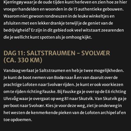
Kjerringøy waar je de oude tijden kunt herleven en zien hoe ze hier
vroeger handelden en woonden in de 15 authentieke gebouwen.
Waarom niet gewoon rondneuzen in de leuke winkeltjes en
afsluiten met een lekker drankje terwijl je de geniet van de
bedrijvigheid? Er zijn in dit gebied ook veel witstaart zeearenden
die je wellicht kunt spotten als je omhoog kijkt.
DAG 11: SALTSTRAUMEN - SVOLVÆR
(CA. 330 KM)
Vandaag verlaat je Saltstraumen en heb je twee mogelijkheden.
Je kunt de boot nemen van Bodø naar Å en van daaruit over de
prachtige Lofoten naar Svolvær rijden. Je kunt er ook voor kiezen
om te rijden richting Fauske. Bij Fauske ga je over op de E6 richting
Ulvsvåg waar je overgaat op weg 81 naar Skutvik. Van Skutvik ga je
per boot naar Svolvær. Kies je voor deze weg, ziet je onderweg in
het westen de kenmerkende pieken van de Lofoten archipel af en
toe opdoemen.