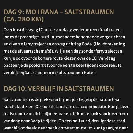
DAG 9: MO I RANA - SALTSTRAUMEN
(CA. 280 KM)
Over kustrijksweg 17 heb je vandaag wederom een fraai traject
langs de prachtige kustlijn, met adembenemende vergezichten
en diverse ferry trajecten op weg richting Bodø. (Houdt rekening
met de afvaartschema’s!). Wil je een dag zonder ferrytrajecten
kun je ook voor de kortere route kiezen over de E6. Vandaag
passeer je de poolcirkel voor de eerste keer tijdens deze reis. Je
verblijft bij Saltstraumen in Saltstraumen Hotel.
DAG 10: VERBLIJF IN SALTSTRAUMEN
Saltstraumen is de plek waar bij het juiste getij de natuur haar
kracht laat zien. Op loopafstand van de accommodatie kun je deze
malstroom van dichtbij meemaken. Je kunt er ook voor kiezen om
vandaag naar Bodø te rijden. Op een half uur rijden ligt deze stad
waar bijvoorbeeld naar het luchtvaart museum kunt gaan, of naar