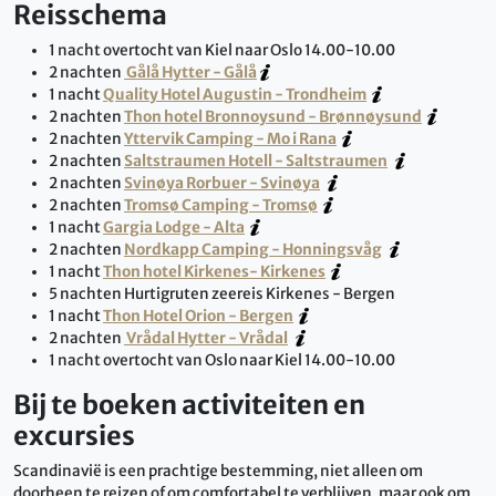
Reisschema
1 nacht overtocht van Kiel naar Oslo 14.00-10.00
2 nachten
Gålå Hytter - Gålå
1 nacht
Quality Hotel Augustin - Trondheim
2 nachten
Thon hotel Bronnoysund - Brønnøysund
2 nachten
Yttervik Camping - Mo i Rana
2 nachten
Saltstraumen Hotell - Saltstraumen
2 nachten
Svinøya Rorbuer - Svinøya
2 nachten
Tromsø Camping - Tromsø
1 nacht
Gargia Lodge - Alta
2 nachten
Nordkapp Camping - Honningsvåg
1 nacht
Thon hotel Kirkenes- Kirkenes
5 nachten Hurtigruten zeereis Kirkenes - Bergen
1 nacht
Thon Hotel Orion - Bergen
2 nachten
Vrådal Hytter - Vrådal
1 nacht overtocht van Oslo naar Kiel 14.00-10.00
Bij te boeken activiteiten en
excursies
Scandinavië is een prachtige bestemming, niet alleen om
doorheen te reizen of om comfortabel te verblijven, maar ook om