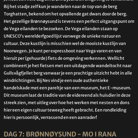
Bij het stadje zelf kun je wandelen naar de top van de berg
Torghatten, bekend om het opvallende gat dwars door de berg.
Het gezellige Brønnøysund is tevens een perfect uitgangspunt om
de Vega eilanden te bezoeken. De Vega eilanden staan op
UNESCO’s werelderfgoed lijst vanwege de unieke natuur en
cultuur. Deze kustlijn is misschien wel de mooiste kustlijn van
Noorwegen. Je kunt per expressboot naar Vega varen en van
hieruit per (gehuurde) fiets de omgeving verkennen. Wellicht
combineert je het fietsen met een uitdagende wandeltocht naar
Gullsvågfjellet berg vanwaar je een prachtige uitzicht hebt in alle
windrichtingen. Bij Nes vind je een oude authentieke
handelskade met een pareltje van een museum, het E-museum.
Dit museum laat de traditie van de eidereend als huisdier in deze
streek zien, met uitleg over hoe het werken met nesten en dons
hier een eigen cultuur teweeg heeft gebracht. Een rondleiding
hier is persoonlijk, verrassend en een aanrader!
DAG 7: BRØNNØYSUND - MO I RANA