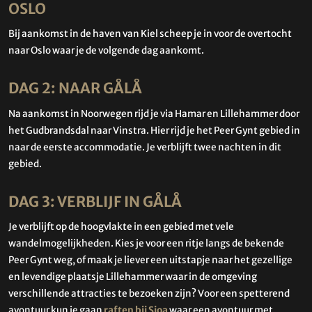
OSLO
Bij aankomst in de haven van Kiel scheep je in voor de overtocht
naar Oslo waar je de volgende dag aankomt.
DAG 2: NAAR GÅLÅ
Na aankomst in Noorwegen rijd je via Hamar en Lillehammer door
het Gudbrandsdal naar Vinstra. Hier rijd je het Peer Gynt gebied in
naar de eerste accommodatie. Je verblijft twee nachten in dit
gebied.
DAG 3: VERBLIJF IN GÅLÅ
Je verblijft op de hoogvlakte in een gebied met vele
wandelmogelijkheden. Kies je voor een ritje langs de bekende
Peer Gynt weg, of maak je liever een uitstapje naar het gezellige
en levendige plaatsje Lillehammer waar in de omgeving
verschillende attracties te bezoeken zijn? Voor een spetterend
avontuur kun je gaan
raften bij Sjoa
waar een avontuur met