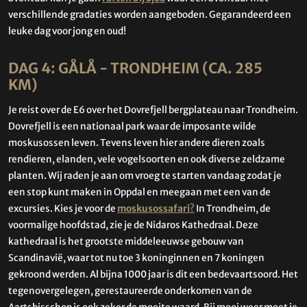
verschillende gradaties worden aangeboden. Gegarandeerd een
leuke dag voor jong en oud!
DAG 4: GÅLÅ - TRONDHEIM (CA. 285
KM)
Je reist over de E6 over het Dovrefjell bergplateau naar Trondheim.
Dovrefjell is een nationaal park waar de imposante wilde
moskusossen leven. Tevens leven hier andere dieren zoals
rendieren, elanden, vele vogelsoorten en ook diverse zeldzame
planten. Wij raden je aan om vroeg te starten vandaag zodat je
een stop kunt maken in Oppdal en meegaan met een van de
excursies. Kies je voor de
moskusossafari
?
In Trondheim, de
voormalige hoofdstad, zie je de Nidaros Kathedraal. Deze
kathedraal is het grootste middeleeuwse gebouw van
Scandinavië, waar tot nu toe 3 koninginnen en 7 koningen
gekroond werden. Al bijna 1000 jaar is dit een bedevaartsoord. Het
tegenovergelegen, gerestaureerde onderkomen van de