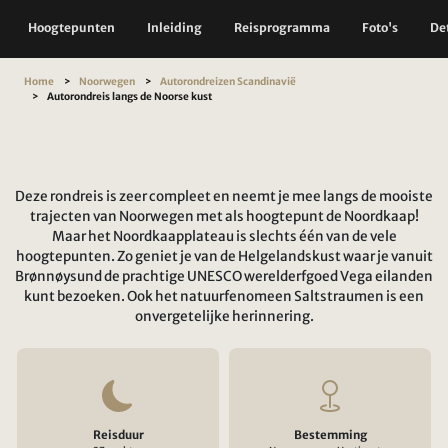
Hoogtepunten
Inleiding
Reisprogramma
Foto's
Det
Home
Noorwegen
Autorondreizen Scandinavië
Autorondreis langs de Noorse kust
Deze rondreis is zeer compleet en neemt je mee langs de mooiste
trajecten van Noorwegen met als hoogtepunt de Noordkaap!
Maar het Noordkaapplateau is slechts één van de vele
hoogtepunten. Zo geniet je van de Helgelandskust waar je vanuit
Brønnøysund de prachtige UNESCO werelderfgoed Vega eilanden
kunt bezoeken. Ook het natuurfenomeen Saltstraumen is een
onvergetelijke herinnering.
Reisduur
Bestemming