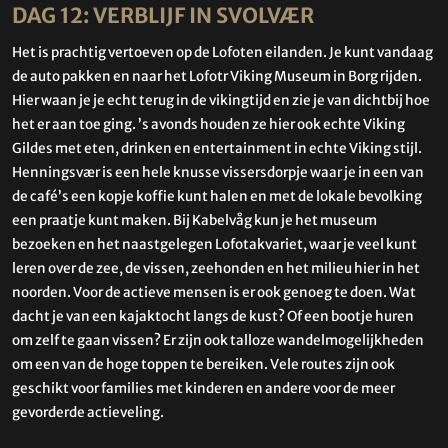
DAG 12: VERBLIJF IN SVOLVÆR
Het is prachtig vertoeven op de Lofoten eilanden. Je kunt vandaag
de auto pakken en naar het Lofotr Viking Museum in Borg rijden.
Hier waan je je echt terug in de vikingtijd en zie je van dichtbij hoe
het er aan toe ging. ’s avonds houden ze hier ook echte Viking
Gildes met eten, drinken en entertainment in echte Viking stijl.
Henningsvær is een hele knusse vissersdorpje waar je in een van
de café’s een kopje koffie kunt halen en met de lokale bevolking
een praatje kunt maken. Bij Kabelvåg kun je het museum
bezoeken en het naastgelegen Lofotakvariet, waar je veel kunt
leren over de zee, de vissen, zeehonden en het milieu hier in het
noorden. Voor de actieve mensen is er ook genoeg te doen. Wat
dacht je van een kajaktocht langs de kust? Of een bootje huren
om zelf te gaan vissen? Er zijn ook talloze wandelmogelijkheden
om een van de hoge toppen te bereiken. Vele routes zijn ook
geschikt voor families met kinderen en andere voor de meer
gevorderde actieveling.