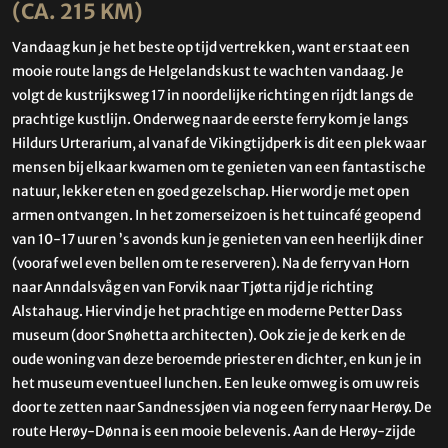
(CA. 215 KM)
Vandaag kun je het beste op tijd vertrekken, want er staat een
mooie route langs de Helgelandskust te wachten vandaag. Je
volgt de kustrijksweg 17 in noordelijke richting en rijdt langs de
prachtige kustlijn. Onderweg naar de eerste ferry kom je langs
Hildurs Urterarium, al vanaf de Vikingtijdperk is dit een plek waar
mensen bij elkaar kwamen om te genieten van een fantastische
natuur, lekker eten en goed gezelschap. Hier word je met open
armen ontvangen. In het zomerseizoen is het tuincafé geopend
van 10-17 uur en ’s avonds kun je genieten van een heerlijk diner
(vooraf wel even bellen om te reserveren). Na de ferry van Horn
naar Anndalsvåg en van Forvik naar Tjøtta rijd je richting
Alstahaug. Hier vind je het prachtige en moderne Petter Dass
museum (door Snøhetta architecten). Ook zie je de kerk en de
oude woning van deze beroemde priester en dichter, en kun je in
het museum eventueel lunchen. Een leuke omweg is om uw reis
door te zetten naar Sandnessjøen via nog een ferry naar Herøy. De
route Herøy-Dønna is een mooie belevenis. Aan de Herøy-zijde