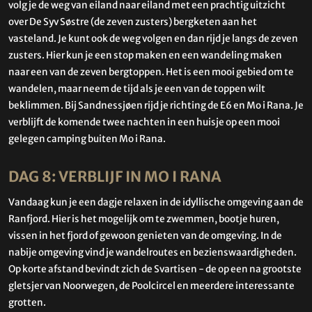
volg je de weg van eiland naar eiland met een prachtig uitzicht
over De Syv Søstre (de zeven zusters) bergketen aan het
vasteland. Je kunt ook de weg volgen en dan rijd je langs de zeven
zusters. Hier kun je een stop maken en een wandeling maken
naar een van de zeven bergtoppen. Het is een mooi gebied om te
wandelen, maar neem de tijd als je een van de toppen wilt
beklimmen. Bij Sandnessjøen rijd je richting de E6 en Mo i Rana. Je
verblijft de komende twee nachten in een huisje op een mooi
gelegen camping buiten Mo i Rana.
DAG 8: VERBLIJF IN MO I RANA
Vandaag kun je een dagje relaxen in de idyllische omgeving aan de
Ranfjord. Hier is het mogelijk om te zwemmen, bootje huren,
vissen in het fjord of gewoon genieten van de omgeving. In de
nabije omgeving vind je wandelroutes en bezienswaardigheden.
Op korte afstand bevindt zich de Svartisen - de op een na grootste
gletsjer van Noorwegen, de Poolcircel en meerdere interessante
grotten.