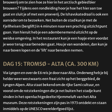
brouwerij om te zien hoe ze hier in het arctisch gebied bier
brouwen? Tijdens een rondleiding hoor je hoe het hier aan toe
gaat en sluit je af met een proeverij. De Ishavskatedraal is ook een
aanrader om te bezoeken. Net buiten de stad kun je met de
Fjellheisen (berglift) in 4 minuten naar een prachtig uitzichtpunt
gaan. Van hieruit heb je een adembenemend uitzicht op de
weidse omgeving. In het restaurant kun je een hapje eten voordat
je weer terug naar beneden gaat. Hou je van wandelen, dan kun je
naar boven lopen en de ’lift’ naar beneden nemen.
DAG 15: TROMSØ - ALTA (CA. 300 KM)
Via Lyngen en over de E6 reis je door naar Alta. Onderweg heb je bij
helder weer westwaarts een fraai zicht op het berggebied, de
Lyngen Alpen. Alta staat bekend om de rijke Sami cultuur, en
vooral om de rotstekeningen die je net buiten het stadje kunt
vinden in het openluchtgedeelte Hjemmeluft van het Alta
museum. Deze rotstekeningen zijn pas in 1973 ontdekt en staan
inmiddels op de UNESCO werelderfgoed lijst.