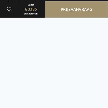
Nederland
vanaf
€ 3385
PRIJSAANVRAAG
Contact
per persoon
Over BBI Travel
Wie zijn wij?
Contact
Privacybeleid
Cookiebeleid
ANVR Reisvoorwaarden, SGR, disclaimer &
copyright
Vacatures
Brochures
Verzekeringen
Hoe werkt de website?