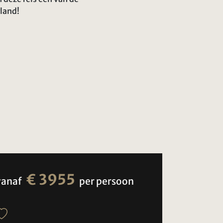
rland!
€ 3955
vanaf
per persoon