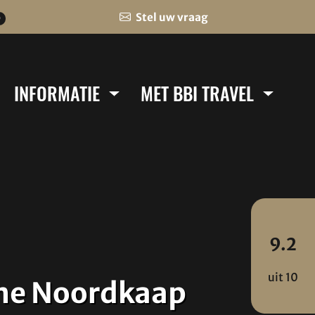
Stel uw vraag
0
INFORMATIE
MET BBI TRAVEL
9.2
uit 10
che Noordkaap