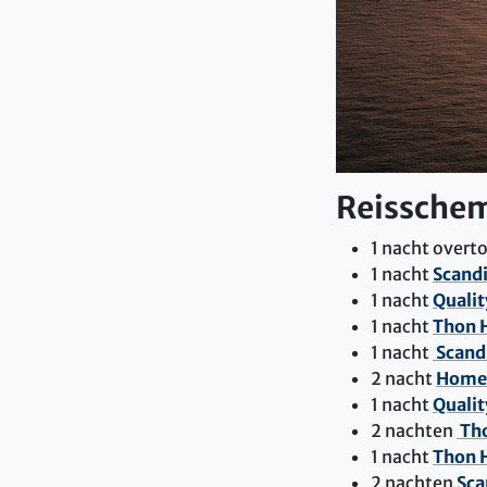
Reissche
1 nacht overt
1 nacht
Scandi
1 nacht
Qualit
1 nacht
Thon 
1 nacht
Scand
2 nacht
Home 
1 nacht
Qualit
2 nachten
Th
1 nacht
Thon H
2 nachten
Sca