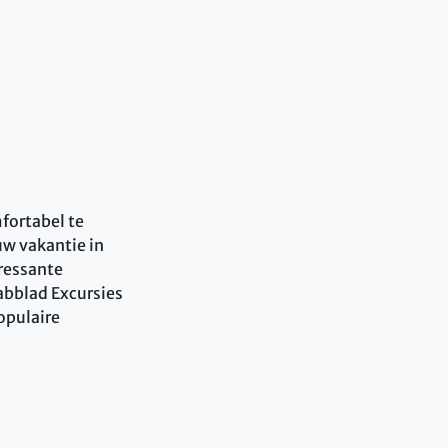
fortabel te
uw vakantie in
ressante
tabblad Excursies
populaire