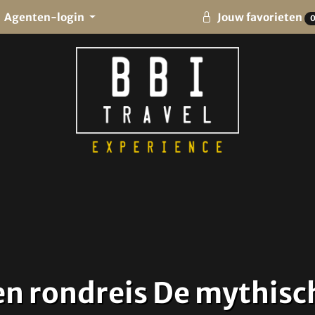
Agenten-login
Jouw favorieten
en rondreis De mythis