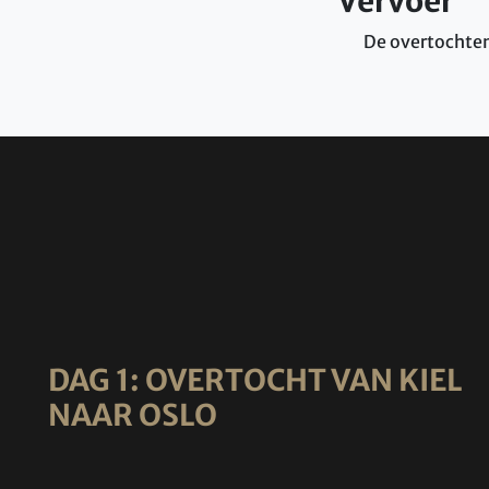
Vervoer
De overtochten 
DAG 1: OVERTOCHT VAN KIEL
NAAR OSLO