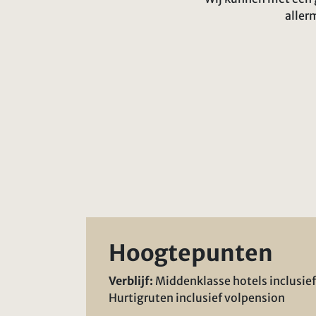
aller
Hoogtepunten
Verblijf:
Middenklasse hotels inclusief
Hurtigruten inclusief volpension