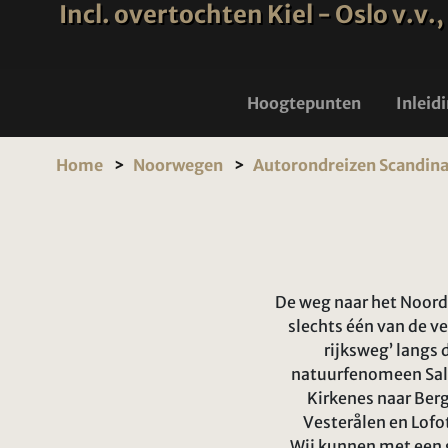
Incl. overtochten Kiel - Oslo v.v.
Hoogtepunten
Inleid
Home
Noorwegen
Autorondreizen Scandina
De weg naar het Noordk
slechts één van de v
rijksweg’ langs
natuurfenomeen Salt
Kirkenes naar Ber
Vesterålen en Lofot
Wij kunnen met een 