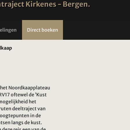
entraject Kirkenes - Bergen.
elingen
Direct boeken
dkaap
is het Noordkaapplateau
RV17 oftewel de ’Kust
mogelijkheid het
uten deeltraject van
hoogtepunten in de
atsen langs de kust.
deze reis een van de