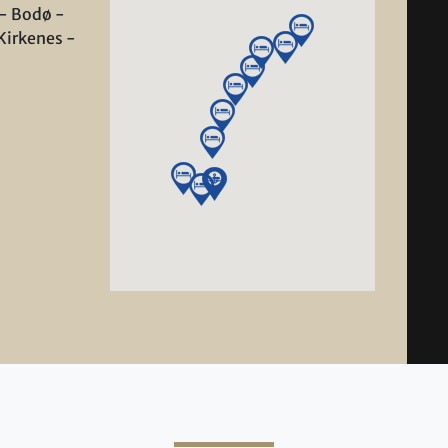
- Bodø -
Kirkenes -