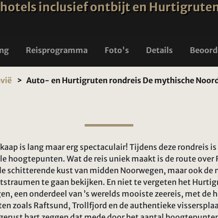
, hotels inclusief ontbijt en Hurtigrut
ing
Reisprogramma
Foto's
Details
Beoord
vië
Auto- en Hurtigruten rondreis De mythische Noor
aap is lang maar erg spectaculair! Tijdens deze rondreis 
ele hoogtepunten. Wat de reis uniek maakt is de route over 
 de schitterende kust van midden Noorwegen, maar ook de 
straumen te gaan bekijken. En niet te vergeten het Hurtigr
gen, een onderdeel van ’s werelds mooiste zeereis, met de 
en zoals Raftsund, Trollfjord en de authentieke visserspla
gerust hart zeggen dat mede door het aantal hoogtepunten 