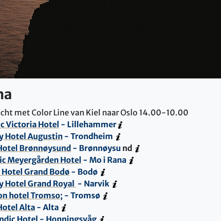
ma
ocht met Color Line van Kiel naar Oslo 14.00-10.00
c Victoria Hotel
- Lillehammer
y Hotel Augustin
- Trondheim
Hotel Brønnøysund
- Brønnøysu
n
d
ic Meyergården Hot
el
- Mo i Rana
Hotel Grand Bodø
- Bodø
y Hotel Grand Royal
- Narvik
on hotel Tromso;
- Tromsø
otel Alta
- Alta
ndic Hotel
- Honningsvåg