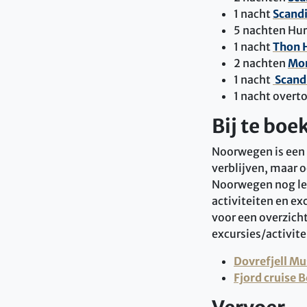
1 nacht
Scandi
5 nachten Hur
1 nacht
Thon H
2 nachten
Mor
1 nacht
Scand
1 nacht overt
Bij te boe
Noorwegen is een 
verblijven, maar o
Noorwegen nog leu
activiteiten en ex
voor een overzicht
excursies/activite
Dovrefjell Mu
Fjord cruise