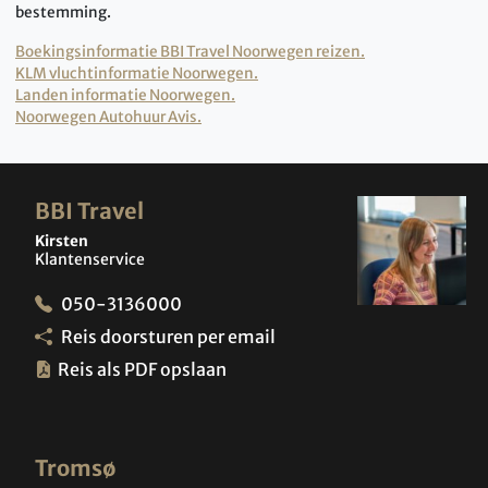
bestemming.
Boekingsinformatie BBI Travel Noorwegen reizen.
KLM vluchtinformatie Noorwegen.
Landen informatie Noorwegen.
Noorwegen Autohuur Avis.
BBI Travel
Kirsten
Klantenservice
050-3136000
Reis doorsturen per email
Reis als PDF opslaan
Tromsø