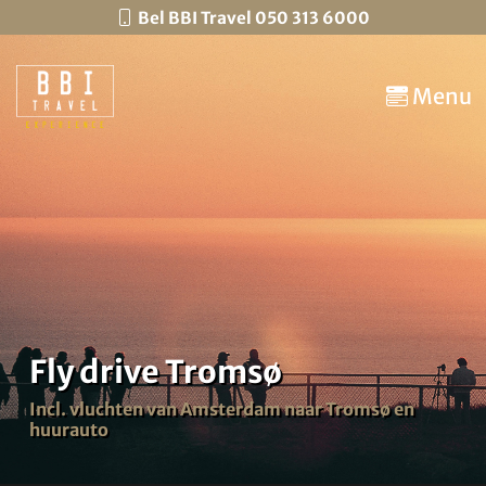
Bel BBI Travel 050 313 6000
Menu
Fly drive Tromsø
Incl. vluchten van Amsterdam naar Tromsø en
huurauto