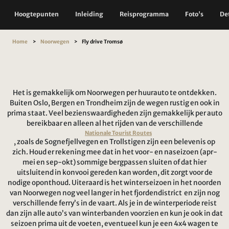
Hoogtepunten
Inleiding
Reisprogramma
Foto's
Det
Home
Noorwegen
Fly drive Tromsø
Het is gemakkelijk om Noorwegen per huurauto te ontdekken.
Buiten Oslo, Bergen en Trondheim zijn de wegen rustig en ook in
prima staat. Veel bezienswaardigheden zijn gemakkelijk per auto
bereikbaar en alleen al het rijden van de verschillende
Nationale Tourist Routes
, zoals de Sognefjellvegen en Trollstigen zijn een belevenis op
zich. Houd er rekening mee dat in het voor- en naseizoen (apr-
mei en sep-okt) sommige bergpassen sluiten of dat hier
uitsluitend in konvooi gereden kan worden, dit zorgt voor de
nodige oponthoud. Uiteraard is het winterseizoen in het noorden
van Noorwegen nog veel langer in het fjordendistrict en zijn nog
verschillende ferry’s in de vaart. Als je in de winterperiode reist
dan zijn alle auto’s van winterbanden voorzien en kun je ook in dat
seizoen prima uit de voeten, eventueel kun je een 4x4 wagen te