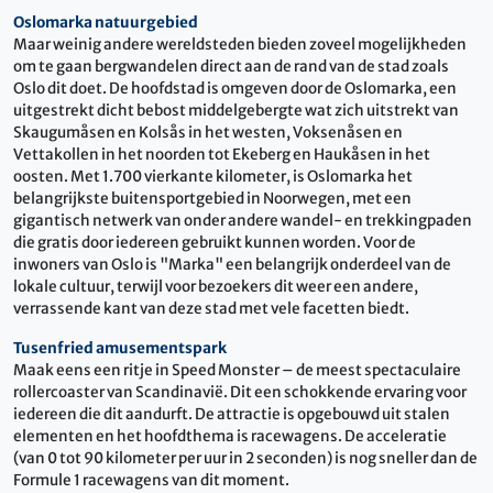
Oslomarka natuurgebied
Maar weinig andere wereldsteden bieden zoveel mogelijkheden
om te gaan bergwandelen direct aan de rand van de stad zoals
Oslo dit doet. De hoofdstad is omgeven door de Oslomarka, een
uitgestrekt dicht bebost middelgebergte wat zich uitstrekt van
Skaugumåsen en Kolsås in het westen, Voksenåsen en
Vettakollen in het noorden tot Ekeberg en Haukåsen in het
oosten. Met 1.700 vierkante kilometer, is Oslomarka het
belangrijkste buitensportgebied in Noorwegen, met een
gigantisch netwerk van onder andere wandel- en trekkingpaden
die gratis door iedereen gebruikt kunnen worden. Voor de
inwoners van Oslo is "Marka" een belangrijk onderdeel van de
lokale cultuur, terwijl voor bezoekers dit weer een andere,
verrassende kant van deze stad met vele facetten biedt.
Tusenfried amusementspark
Maak eens een ritje in Speed Monster – de meest spectaculaire
rollercoaster van Scandinavië. Dit een schokkende ervaring voor
iedereen die dit aandurft. De attractie is opgebouwd uit stalen
elementen en het hoofdthema is racewagens. De acceleratie
(van 0 tot 90 kilometer per uur in 2 seconden) is nog sneller dan de
Formule 1 racewagens van dit moment.