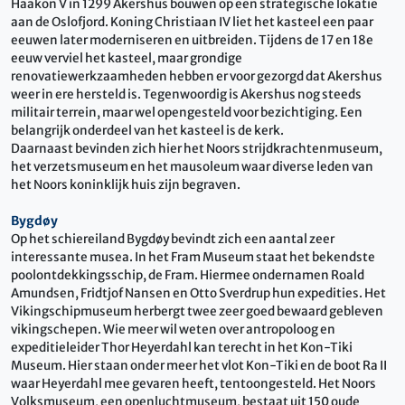
Haakon V in 1299 Akershus bouwen op een strategische lokatie
aan de Oslofjord. Koning Christiaan IV liet het kasteel een paar
eeuwen later moderniseren en uitbreiden. Tijdens de 17 en 18e
eeuw verviel het kasteel, maar grondige
renovatiewerkzaamheden hebben er voor gezorgd dat Akershus
weer in ere hersteld is. Tegenwoordig is Akershus nog steeds
militair terrein, maar wel opengesteld voor bezichtiging. Een
belangrijk onderdeel van het kasteel is de kerk.
Daarnaast bevinden zich hier het Noors strijdkrachtenmuseum,
het verzetsmuseum en het mausoleum waar diverse leden van
het Noors koninklijk huis zijn begraven.
Bygdøy
Op het schiereiland Bygdøy bevindt zich een aantal zeer
interessante musea. In het Fram Museum staat het bekendste
poolontdekkingsschip, de Fram. Hiermee ondernamen Roald
Amundsen, Fridtjof Nansen en Otto Sverdrup hun expedities. Het
Vikingschipmuseum herbergt twee zeer goed bewaard gebleven
vikingschepen. Wie meer wil weten over antropoloog en
expeditieleider Thor Heyerdahl kan terecht in het Kon-Tiki
Museum. Hier staan onder meer het vlot Kon-Tiki en de boot Ra II
waar Heyerdahl mee gevaren heeft, tentoongesteld. Het Noors
Volksmuseum, een openluchtmuseum, bestaat uit 150 oude