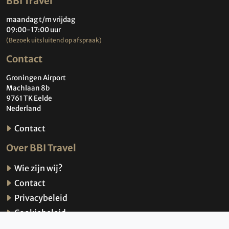
BBI Travel
maandag t/m vrijdag
09:00-17:00 uur
(Bezoek uitsluitend op afspraak)
Contact
Groningen Airport
Machlaan 8b
9761 TK Eelde
Nederland
Contact
Over BBI Travel
Wie zijn wij?
Contact
Privacybeleid
Cookiebeleid
ANVR Reisvoorwaarden, SGR, disclaimer &