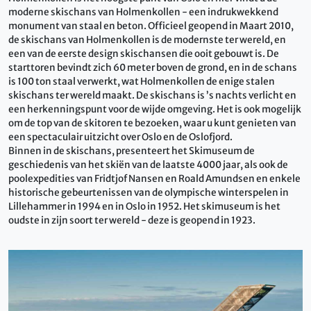
moderne skischans van Holmenkollen - een indrukwekkend
monument van staal en beton. Officieel geopend in Maart 2010,
de skischans van Holmenkollen is de modernste ter wereld, en
een van de eerste design skischansen die ooit gebouwt is. De
starttoren bevindt zich 60 meter boven de grond, en in de schans
is 100 ton staal verwerkt, wat Holmenkollen de enige stalen
skischans ter wereld maakt. De skischans is ’s nachts verlicht en
een herkenningspunt voor de wijde omgeving. Het is ook mogelijk
om de top van de skitoren te bezoeken, waar u kunt genieten van
een spectaculair uitzicht over Oslo en de Oslofjord.
Binnen in de skischans, presenteert het Skimuseum de
geschiedenis van het skiën van de laatste 4000 jaar, als ook de
poolexpedities van Fridtjof Nansen en Roald Amundsen en enkele
historische gebeurtenissen van de olympische winterspelen in
Lillehammer in 1994 en in Oslo in 1952. Het skimuseum is het
oudste in zijn soort ter wereld - deze is geopend in 1923.