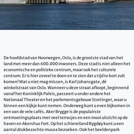
De hoofdstad van Noorwegen, Oslo, is de grootste stad van het
land met meer dan 600.000 inwoners. Deze stad is niet alleen het
economische en politieke centrum, maar ook het culturele
centrum. Er is hier zoveel te doen en te zien dat u tijd te kort zult
komen! Wat u niet mag missen, is Karl Johansgate, dé
winkelstraat van Oslo. Wanneer u deze straat afloopt, beginnend
vanaf het Koninklijk Paleis, passeert u onder andere het
Nationaal Theater en het parlementsgebouw Stortinget, waar u
binnen een kijkje kunt nemen. Onderweg kunt u even bijkomen in
een van de vele cafés. Aker Brygge is de populairste
ontmoetingsplaats met veel terrasjes en een mooi uitzicht op de
haven en Akershus Fort. Op het schiereiland Bygdøy kunt u een
aantal drukbezochte musea bezoeken. Ook het beeldenpark