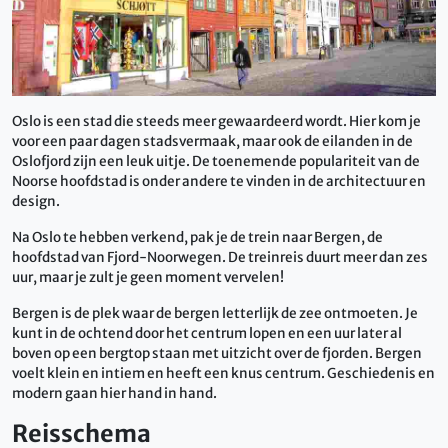
Oslo is een stad die steeds meer gewaardeerd wordt. Hier kom je
voor een paar dagen stadsvermaak, maar ook de eilanden in de
Oslofjord zijn een leuk uitje. De toenemende populariteit van de
Noorse hoofdstad is onder andere te vinden in de architectuur en
design.
Na Oslo te hebben verkend, pak je de trein naar Bergen, de
hoofdstad van Fjord-Noorwegen. De treinreis duurt meer dan zes
uur, maar je zult je geen moment vervelen!
Bergen is de plek waar de bergen letterlijk de zee ontmoeten. Je
kunt in de ochtend door het centrum lopen en een uur later al
boven op een bergtop staan met uitzicht over de fjorden. Bergen
voelt klein en intiem en heeft een knus centrum. Geschiedenis en
modern gaan hier hand in hand.
Reisschema