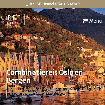
Bel BBI Travel 050 313 6000
Menu
Combinatiereis Oslo en
Bergen
Incl. vluchten, hotelovernachtingen inclusief ontbijt
en treinreis van Oslo naar Bergen.