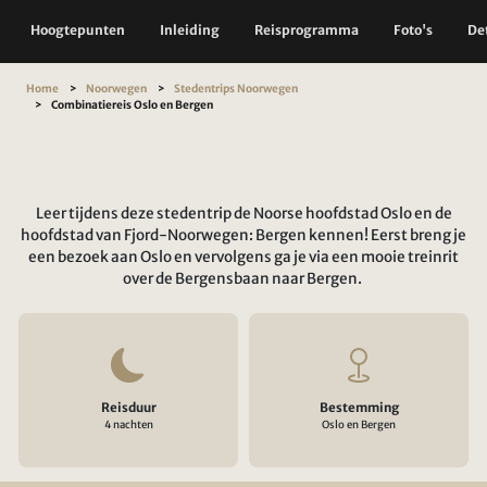
Hoogtepunten
Inleiding
Reisprogramma
Foto's
Det
Home
Noorwegen
Stedentrips Noorwegen
Combinatiereis Oslo en Bergen
Leer tijdens deze stedentrip de Noorse hoofdstad Oslo en de
hoofdstad van Fjord-Noorwegen: Bergen kennen! Eerst breng je
een bezoek aan Oslo en vervolgens ga je via een mooie treinrit
over de Bergensbaan naar Bergen.
Reisduur
Bestemming
4 nachten
Oslo en Bergen