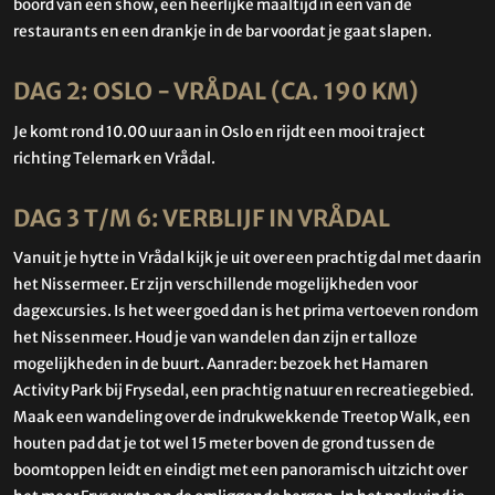
boord van een show, een heerlijke maaltijd in een van de
restaurants en een drankje in de bar voordat je gaat slapen.
DAG 2: OSLO - VRÅDAL (CA. 190 KM)
Je komt rond 10.00 uur aan in Oslo en rijdt een mooi traject
richting Telemark en Vrådal.
DAG 3 T/M 6: VERBLIJF IN VRÅDAL
Vanuit je hytte in Vrådal kijk je uit over een prachtig dal met daarin
het Nissermeer. Er zijn verschillende mogelijkheden voor
dagexcursies. Is het weer goed dan is het prima vertoeven rondom
het Nissenmeer. Houd je van wandelen dan zijn er talloze
mogelijkheden in de buurt. Aanrader: bezoek het Hamaren
Activity Park bij Frysedal, een prachtig natuur en recreatiegebied.
Maak een wandeling over de indrukwekkende Treetop Walk, een
houten pad dat je tot wel 15 meter boven de grond tussen de
boomtoppen leidt en eindigt met een panoramisch uitzicht over