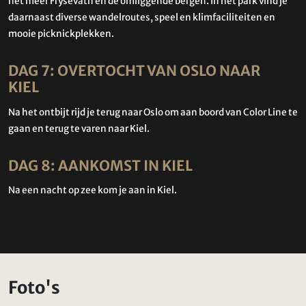
het meer Frysevatn en de omliggende bergen. In het park vind je
daarnaast diverse wandelroutes, speel en klimfaciliteiten en
mooie picknickplekken.
DAG 7: OVERTOCHT VAN OSLO NAAR
KIEL
Na het ontbijt rijd je terug naar Oslo om aan boord van Color Line te
gaan en terug te varen naar Kiel.
DAG 8: AANKOMST IN KIEL
Na een nacht op zee kom je aan in Kiel.
Foto's