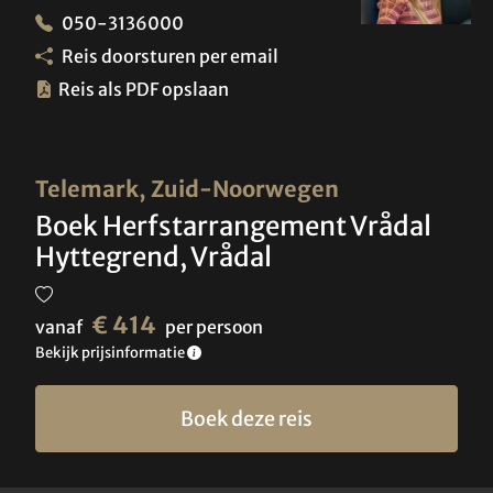
050-3136000
Reis doorsturen per email
Reis als PDF opslaan
Telemark, Zuid-Noorwegen
Boek Herfstarrangement Vrådal
Hyttegrend, Vrådal
€ 414
vanaf
per persoon
Bekijk prijsinformatie
Boek deze reis