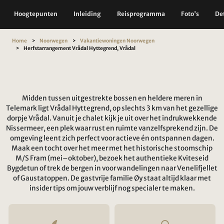
Hoogtepunten
Inleiding
Reisprogramma
Foto's
Det
Home
Noorwegen
Vakantiewoningen Noorwegen
Herfstarrangement Vrådal Hyttegrend, Vrådal
Midden tussen uitgestrekte bossen en heldere meren in
Telemark ligt Vrådal Hyttegrend, op slechts 3 km van het gezellige
dorpje Vrådal. Vanuit je chalet kijk je uit over het indrukwekkende
Nissermeer, een plek waar rust en ruimte vanzelfsprekend zijn. De
omgeving leent zich perfect voor actieve én ontspannen dagen.
Maak een tocht over het meer met het historische stoomschip
M/S Fram (mei–oktober), bezoek het authentieke Kviteseid
Bygdetun of trek de bergen in voor wandelingen naar Venelifjellet
of Gaustatoppen. De gastvrije familie Øy staat altijd klaar met
insider tips om jouw verblijf nog specialer te maken.