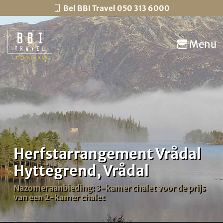
Bel BBI Travel 050 313 6000
Menu
Herfstarrangement Vrådal
Hyttegrend, Vrådal
Nazomeraanbieding: 3-kamer chalet voor de prijs
van een 2-kamer chalet