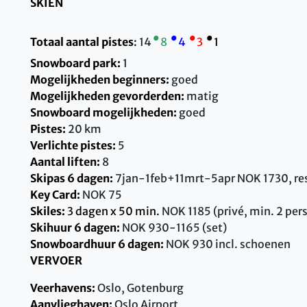
SKIEN
•
•
•
•
Totaal aantal pistes
:
14
8
4
3
1
Snowboard park:
1
Mogelijkheden beginners:
goed
Mogelijkheden gevorderden:
matig
Snowboard mogelijkheden:
goed
Pistes:
20 km
Verlichte pistes:
5
Aantal liften:
8
Skipas 6 dagen:
7jan-1feb+11mrt-5apr NOK 1730, re
Key Card:
NOK 75
Skiles:
3 dagen x 50 min.
NOK 1185 (privé, min. 2 per
Skihuur 6 dagen:
NOK 930-1165 (set)
Snowboardhuur 6 dagen:
NOK 930 incl. schoenen
VERVOER
Veerhavens:
Oslo, Gotenburg
Aanvlieghaven:
Oslo Airport