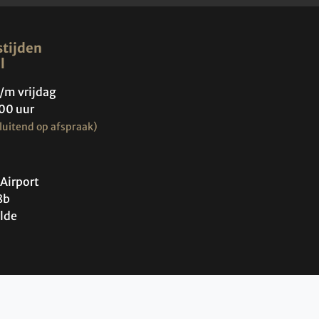
tijden
l
/m vrijdag
00 uur
luitend op afspraak)
Airport
8b
lde