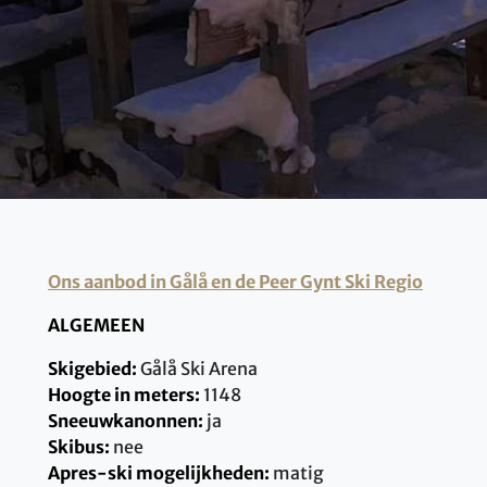
Ons aanbod in Gålå en de Peer Gynt Ski Regio
ALGEMEEN
Skigebied:
Gålå Ski Arena
Hoogte in meters:
1148
Sneeuwkanonnen:
ja
Skibus:
nee
Apres-ski mogelijkheden:
matig