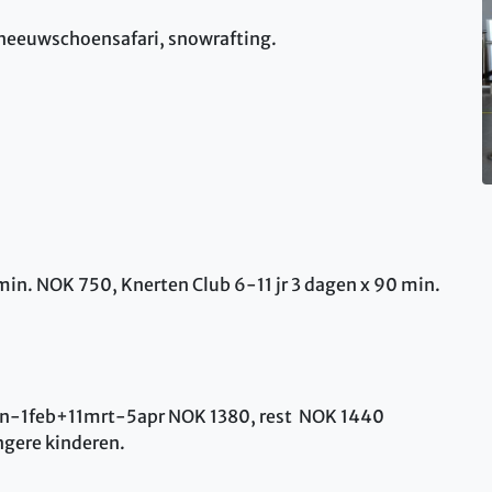
sneeuwschoensafari, snowrafting.
in. NOK 750, Knerten Club 6-11 jr 3 dagen x 90 min.
 7jan-1feb+11mrt-5apr NOK 1380, rest NOK 1440
ongere kinderen.