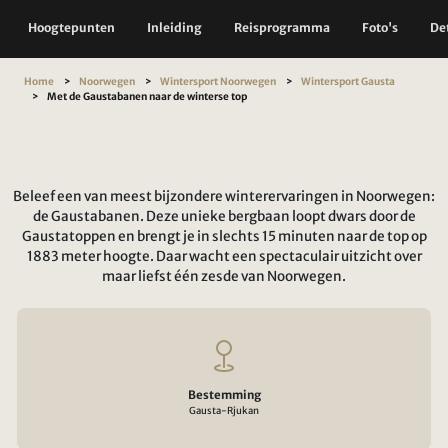
Hoogtepunten
Inleiding
Reisprogramma
Foto's
Det
Home
Noorwegen
Wintersport Noorwegen
Wintersport Gausta
Met de Gaustabanen naar de winterse top
Beleef een van meest bijzondere winterervaringen in Noorwegen:
de Gaustabanen. Deze unieke bergbaan loopt dwars door de
Gaustatoppen en brengt je in slechts 15 minuten naar de top op
1883 meter hoogte. Daar wacht een spectaculair uitzicht over
maar liefst één zesde van Noorwegen.
Bestemming
Gausta-Rjukan