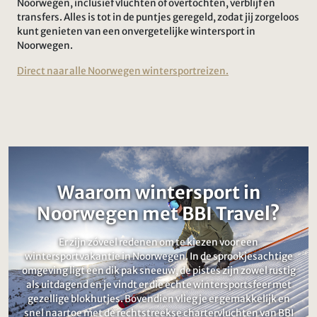
Noorwegen, inclusief vluchten of overtochten, verblijf en
transfers. Alles is tot in de puntjes geregeld, zodat jij zorgeloos
kunt genieten van een onvergetelijke wintersport in
Noorwegen.
Direct naar alle Noorwegen wintersportreizen.
Waarom wintersport in
Noorwegen met BBI Travel?
Er zijn zóveel redenen om te kiezen voor een
wintersportvakantie in Noorwegen. In de sprookjesachtige
omgeving ligt een dik pak sneeuw, de pistes zijn zowel rustig
als uitdagend en je vindt er die echte wintersportsfeer met
gezellige blokhutjes. Bovendien vlieg je er gemakkelijk en
snel naartoe met de rechtstreekse chartervluchten van BBI