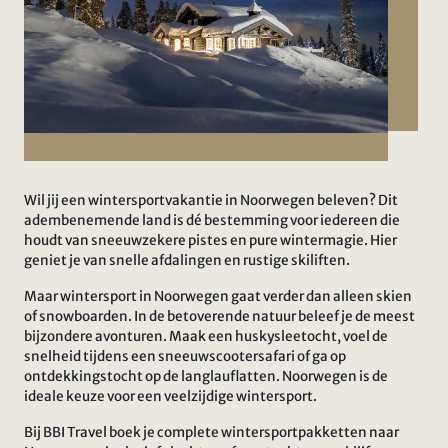
Wil jij een wintersportvakantie in Noorwegen beleven? Dit
adembenemende land is dé bestemming voor iedereen die
houdt van sneeuwzekere pistes en pure wintermagie. Hier
geniet je van snelle afdalingen en rustige skiliften.
Maar wintersport in Noorwegen gaat verder dan alleen skien
of snowboarden. In de betoverende natuur beleef je de meest
bijzondere avonturen. Maak een huskysleetocht, voel de
snelheid tijdens een sneeuwscootersafari of ga op
ontdekkingstocht op de langlauflatten. Noorwegen is de
ideale keuze voor een veelzijdige wintersport.
Bij BBI Travel boek je complete wintersportpakketten naar