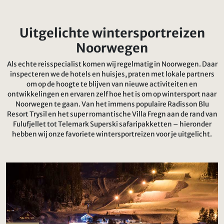
Uitgelichte wintersportreizen
Noorwegen
Als echte reisspecialist komen wij regelmatig in Noorwegen. Daar
inspecteren we de hotels en huisjes, praten met lokale partners
om op de hoogte te blijven van nieuwe activiteiten en
ontwikkelingen en ervaren zelf hoe het is om op wintersport naar
Noorwegen te gaan. Van het immens populaire Radisson Blu
Resort Trysil en het super romantische Villa Fregn aan de rand van
Fulufjellet tot Telemark Superski safaripakketten – hieronder
hebben wij onze favoriete wintersportreizen voor je uitgelicht.