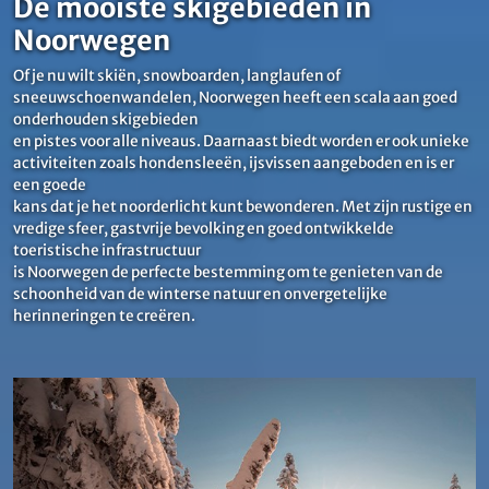
De mooiste skigebieden in
Noorwegen
Of je nu wilt skiën, snowboarden, langlaufen of
sneeuwschoenwandelen, Noorwegen heeft een scala aan goed
onderhouden skigebieden
en pistes voor alle niveaus. Daarnaast biedt worden er ook unieke
activiteiten zoals hondensleeën, ijsvissen aangeboden en is er
een goede
kans dat je het noorderlicht kunt bewonderen. Met zijn rustige en
vredige sfeer, gastvrije bevolking en goed ontwikkelde
toeristische infrastructuur
is Noorwegen de perfecte bestemming om te genieten van de
schoonheid van de winterse natuur en onvergetelijke
herinneringen te creëren.