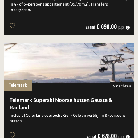
in 4- of 6-persoons appartement (35/70m2). Transfers
inbegrepen.
€ 690.00
vanaf
p.p.
Telemark
9 nachten
Telemark Superski Noorse hutten Gausta &
Rauland
Inclusief Color Line overtocht Kiel - Oslo en verblijf in 8-persoons
hutten
€ 678.00
vanaf
p.p.