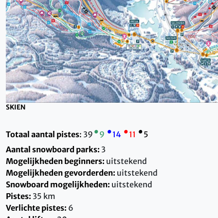
SKIEN
•
•
•
•
Totaal aantal pistes
:
39
9
14
11
5
Aantal snowboard parks:
3
Mogelijkheden beginners:
uitstekend
Mogelijkheden gevorderden:
uitstekend
Snowboard mogelijkheden:
uitstekend
Pistes:
35 km
Verlichte pistes:
6