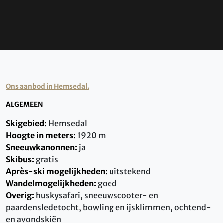
Ons aanbod in Hemsedal.
ALGEMEEN
Skigebied:
Hemsedal
Hoogte in meters:
1920 m
Sneeuwkanonnen:
ja
Skibus:
gratis
Après-ski mogelijkheden:
uitstekend
Wandelmogelijkheden:
goed
Overig:
huskysafari, sneeuwscooter- en
paardensledetocht, bowling en ijsklimmen, ochtend-
en avondskiën