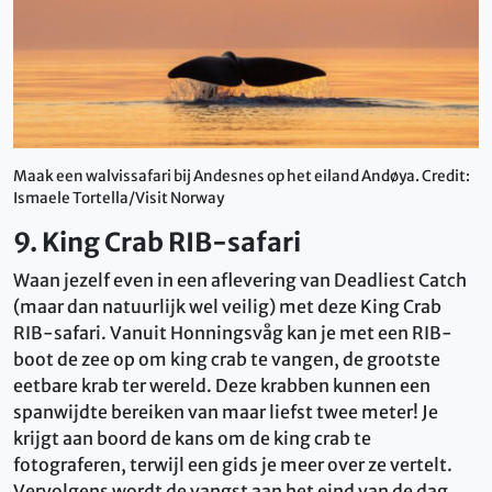
Maak een walvissafari bij Andesnes op het eiland Andøya. Credit:
Ismaele Tortella/Visit Norway
9. King Crab RIB-safari
Waan jezelf even in een aflevering van Deadliest Catch
(maar dan natuurlijk wel veilig) met deze King Crab
RIB-safari. Vanuit Honningsvåg kan je met een RIB-
boot de zee op om king crab te vangen, de grootste
eetbare krab ter wereld. Deze krabben kunnen een
spanwijdte bereiken van maar liefst twee meter! Je
krijgt aan boord de kans om de king crab te
fotograferen, terwijl een gids je meer over ze vertelt.
Vervolgens wordt de vangst aan het eind van de dag