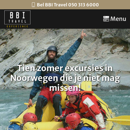
Bel BBI Travel 050 313 6000
Menu
Tien zomer excursies in
Noorwegen die je niet mag
missen!