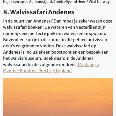
Kajakken op de Aurlandsfjord. Credit: Øyvind Heen/ Visit Norway
8. Walvissafari Andenes
In de buurt van Andenes? Dan moet je zeker weten deze
walvissafari boeken! De wateren van Vesterålen zijn
namelijk een perfecte plek om walvissen te spotten.
Bovendien kun je in de zomer in dit gebied potvissen,
orka’s en grienden vinden. Deze walvissafari op
Andenes is inclusief een boottocht én een bezoek aan
het walvismuseum. Boek daarom de Andenes
walvissafari bij de volgende rondreis:
14-daagse
Flydrive Rondreis Prachtig Lapland