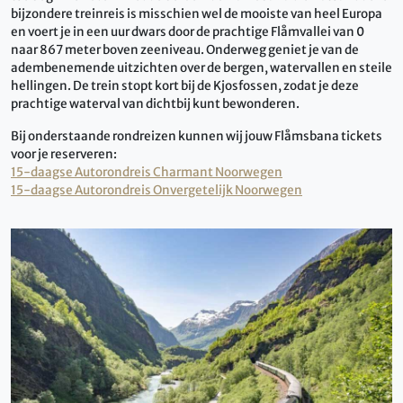
bijzondere treinreis is misschien wel de mooiste van heel Europa
en voert je in een uur dwars door de prachtige Flåmvallei van 0
naar 867 meter boven zeeniveau. Onderweg geniet je van de
adembenemende uitzichten over de bergen, watervallen en steile
hellingen. De trein stopt kort bij de Kjosfossen, zodat je deze
prachtige waterval van dichtbij kunt bewonderen.
Bij onderstaande rondreizen kunnen wij jouw Flåmsbana tickets
voor je reserveren:
15-daagse Autorondreis Charmant Noorwegen
15-daagse Autorondreis Onvergetelijk Noorwegen