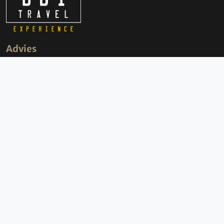
Advies
050 3136000
info@bbi-travel.nl
Openingstijden
BBI Travel
maandag t/m vrijdag
09:00-17:00 uur
(Bezoek uitsluitend op afspraak)
Contact
Groningen Airport