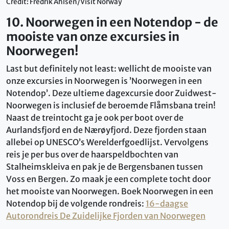
Credit: Fredrik Ahlsen/Visit Norway
10. Noorwegen in een Notendop - de
mooiste van onze excursies in
Noorwegen!
Last but definitely not least: wellicht de mooiste van
onze excursies in Noorwegen is ’Noorwegen in een
Notendop’. Deze ultieme dagexcursie door Zuidwest-
Noorwegen is inclusief de beroemde Flåmsbana trein!
Naast de treintocht ga je ook per boot over de
Aurlandsfjord en de Nærøyfjord. Deze fjorden staan
allebei op UNESCO’s Werelderfgoedlijst. Vervolgens
reis je per bus over de haarspeldbochten van
Stalheimskleiva en pak je de Bergensbanen tussen
Voss en Bergen. Zo maak je een complete tocht door
het mooiste van Noorwegen. Boek Noorwegen in een
Notendop bij de volgende rondreis:
16-daagse
Autorondreis De Zuidelijke Fjorden van Noorwegen