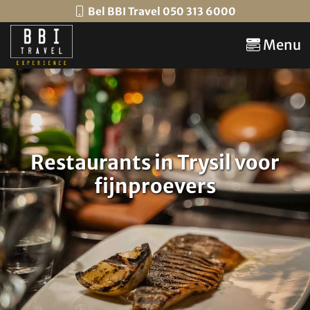
Bel BBI Travel 050 313 6000
Menu
Restaurants in Trysil voor
fijnproevers