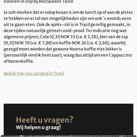
Dineren in stijl bij Restaurant Taste
Je zult merken dat er volop keuze is om de lunch op of aan de pistes
te hebben en er tal van mogelijkheden zijn om ook `s avonds eens
uit te gaan eten. Ook de après-ski is in Trysil gezellig gemaakt, in
deze tijden natuurlijk geheel covid-proof. Ter indicatie nog wat
algemene prijzen; Cola (0,3l) NOK 33 (ca. € 3,30), bier van de tap
(0,3l) NOK 70 (ca. € 7,00) en koffie NOK 26 (ca. € 2,60), waarbij
gezegd moet worden dat gewone Noorse koffie niet lekker is
(persoonlijk vind ik hem zuur), vraag dus altijd om een Cappuccino
of bonenkoffie.
Bekijk hier ons aanbod in Trysil
Heeft u vragen?
Wij helpen u graag!