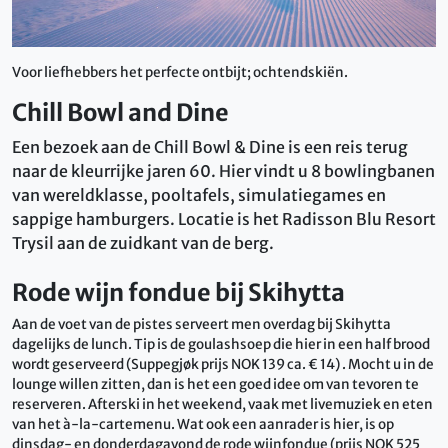
Voor liefhebbers het perfecte ontbijt; ochtendskiën.
Chill Bowl and Dine
Een bezoek aan de Chill Bowl & Dine is een reis terug
naar de kleurrijke jaren 60. Hier vindt u 8 bowlingbanen
van wereldklasse, pooltafels, simulatiegames en
sappige hamburgers. Locatie is het Radisson Blu Resort
Trysil aan de zuidkant van de berg.
Rode wijn fondue bij Skihytta
Aan de voet van de pistes serveert men overdag bij Skihytta
dagelijks de lunch. Tip is de goulashsoep die hier in een half brood
wordt geserveerd (Suppegjøk prijs NOK 139 ca. € 14) . Mocht u in de
lounge willen zitten, dan is het een goed idee om van tevoren te
reserveren. Afterski in het weekend, vaak met livemuziek en eten
van het à-la-cartemenu. Wat ook een aanrader is hier, is op
dinsdag- en donderdagavond de rode wijnfondue (prijs NOK 525