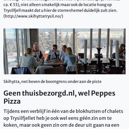
ca. € 53), niet alleen smakelijk maar ook de locatie hoog op
Trysilfjell maakt dat u hier de sterrenhemel duidelijk zult zien.
(http://www.skihyttatrysil.no/)
Skihytta, net boven de boomgrens onder aan de piste
Geen thuisbezorgd.nl, wel Peppes
Pizza
Tijdens een verblijf in één van de blokhutten of chalets
op Trysilfjellet heb je ook wel eens géén zin om te
koken, maar ook geen zin om de deur uit gaan na een