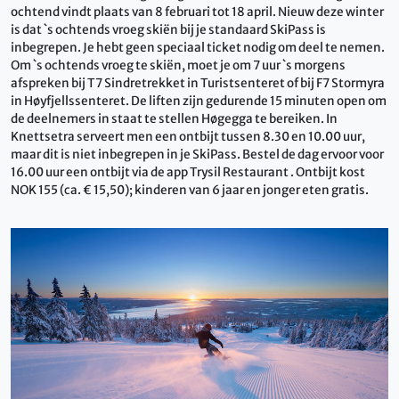
ochtend vindt plaats van 8 februari tot 18 april. Nieuw deze winter
is dat `s ochtends vroeg skiën bij je standaard SkiPass is
inbegrepen. Je hebt geen speciaal ticket nodig om deel te nemen.
Om `s ochtends vroeg te skiën, moet je om 7 uur `s morgens
afspreken bij T7 Sindretrekket in Turistsenteret of bij F7 Stormyra
in Høyfjellssenteret. De liften zijn gedurende 15 minuten open om
de deelnemers in staat te stellen Høgegga te bereiken. In
Knettsetra serveert men een ontbijt tussen 8.30 en 10.00 uur,
maar dit is niet inbegrepen in je SkiPass. Bestel de dag ervoor voor
16.00 uur een ontbijt via de app Trysil Restaurant . Ontbijt kost
NOK 155 (ca. € 15,50); kinderen van 6 jaar en jonger eten gratis.