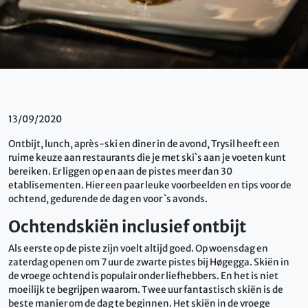
13/09/2020
Ontbijt, lunch, après-ski en diner in de avond, Trysil heeft een
ruime keuze aan restaurants die je met ski`s aan je voeten kunt
bereiken. Er liggen op en aan de pistes meer dan 30
etablisementen. Hier een paar leuke voorbeelden en tips voor de
ochtend, gedurende de dag en voor `s avonds.
Ochtendskiën inclusief ontbijt
Als eerste op de piste zijn voelt altijd goed. Op woensdag en
zaterdag openen om 7 uur de zwarte pistes bij Høgegga. Skiën in
de vroege ochtend is populair onder liefhebbers. En het is niet
moeilijk te begrijpen waarom. Twee uur fantastisch skiën is de
beste manier om de dag te beginnen. Het skiën in de vroege