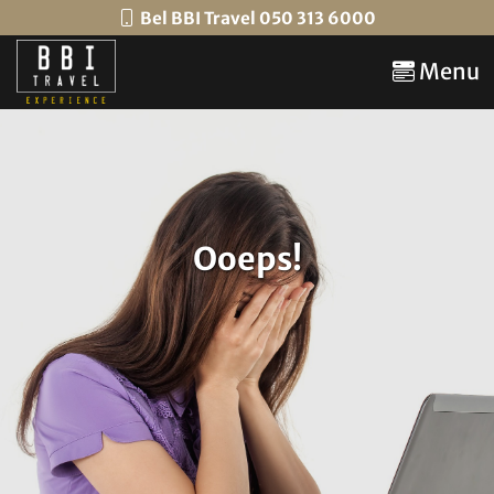
Bel BBI Travel 050 313 6000
Menu
Ooeps!