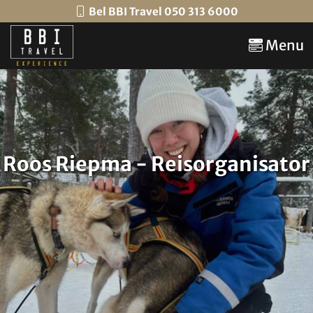
Bel BBI Travel 050 313 6000
Menu
Roos Riepma - Reisorganisator