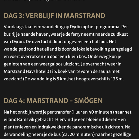
DAG 3: VERBLIJF IN MARSTRAND
Vandaag staat een wandeling op Dyrön op het programma. Per
bus rij je naar de haven, waar je de ferry neemt naar de zuidkust
van Dyrön. De overtocht duurt ongeveer een half uur. Het
wandelpad rond het eiland is door de lokale bevolking aangelegd
en voert over rotsen en door een klein bos. Onderweg kun je
genieten van een weergaloos uitzicht. Je overnacht weer in
Marstrand Havshotel.(Tip: boek van tevoren de sauna met
zeezicht!) De wandeling is 5 km, het hoogteverschil is 135 m.
DAG 4: MARSTRAND - SMÖGEN
Na het ontbijt word je per transfer (1 uur en 40 minuten) naar het
eiland Ramsvik gebracht. Hier vind je een bloeiend dieren- en
plantenleven en indrukwekkende panoramische uitzichten. Na
de wandeling neem je de bus (ca. 20 minuten) naar het gezellige