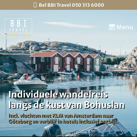
Bel BBI Travel 050 313 6000
Menu
Individuele wandelreis
langs de kust van Bohuslan
Incl. vluchten met KLM van Amsterdam naar
Göteborg en verblijf in hotels inclusief ontbijt.