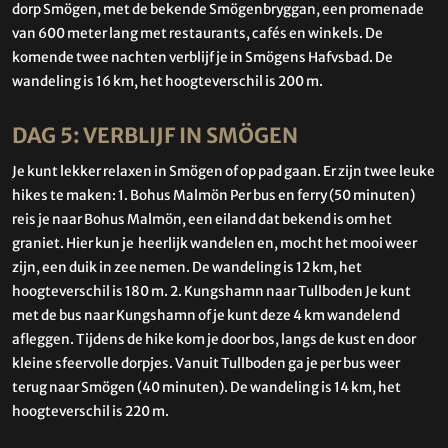
dorp Smögen, met de bekende Smögenbryggan, een promenade
van 600 meter lang met restaurants, cafés en winkels. De
komende twee nachten verblijf je in Smögens Hafvsbad. De
wandeling is 16 km, het hoogteverschil is 200 m.
DAG 5: VERBLIJF IN SMÖGEN
Je kunt lekker relaxen in Smögen of op pad gaan. Er zijn twee leuke
hikes te maken: 1. Bohus Malmön Per bus en ferry (50 minuten)
reis je naar Bohus Malmön, een eiland dat bekend is om het
graniet. Hier kun je heerlijk wandelen en, mocht het mooi weer
zijn, een duik in zee nemen. De wandeling is 12 km, het
hoogteverschil is 180 m. 2. Kungshamn naar Tullboden Je kunt
met de bus naar Kungshamn of je kunt deze 4 km wandelend
afleggen. Tijdens de hike kom je door bos, langs de kust en door
kleine sfeervolle dorpjes. Vanuit Tullboden ga je per bus weer
terug naar Smögen (40 minuten). De wandeling is 14 km, het
hoogteverschil is 220 m.