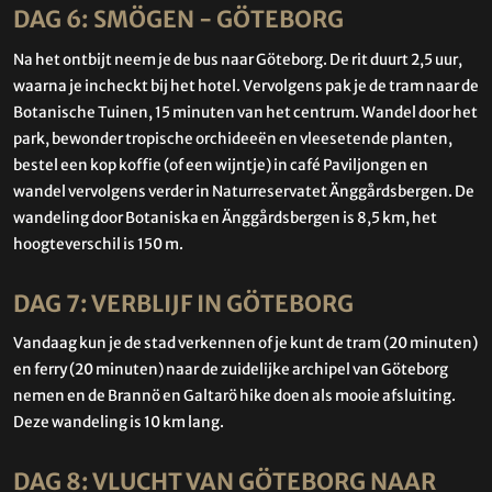
DAG 6: SMÖGEN - GÖTEBORG
Na het ontbijt neem je de bus naar Göteborg. De rit duurt 2,5 uur,
waarna je incheckt bij het hotel. Vervolgens pak je de tram naar de
Botanische Tuinen, 15 minuten van het centrum. Wandel door het
park, bewonder tropische orchideeën en vleesetende planten,
bestel een kop koffie (of een wijntje) in café Paviljongen en
wandel vervolgens verder in Naturreservatet Änggårdsbergen. De
wandeling door Botaniska en Änggårdsbergen is 8,5 km, het
hoogteverschil is 150 m.
DAG 7: VERBLIJF IN GÖTEBORG
Vandaag kun je de stad verkennen of je kunt de tram (20 minuten)
en ferry (20 minuten) naar de zuidelijke archipel van Göteborg
nemen en de Brannö en Galtarö hike doen als mooie afsluiting.
Deze wandeling is 10 km lang.
DAG 8: VLUCHT VAN GÖTEBORG NAAR