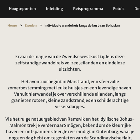
Hoogtepunten
Inleiding
Reisprogramma
Foto's
Det
Home
Zweden
Individuele wandelreis langs de kust van Bohuslan
Ervaar de magie van de Zweedse westkust tijdens deze
zelfstandige wandelreis vol zee, eilanden en eindeloze
uitzichten.
Het avontuur begint in Marstrand, een sfeervolle
zomerbestemming met leuke huisjes en een levendige haven.
Vanuit hier wandel je over verschillende eilanden, langs
granieten rotsen, kleine zandstrandjes en schilderachtige
vissersdorpjes.
Via het ruige natuurgebied van Ramsvik en het idyllische Bohus-
Malmön trek je verder naar Smögen, bekend om de kleurrijke
haven en ontspannen sfeer. Je reis eindigt in Götenborg, waar je
nog een dag hebt om te genieten van de Scandinavische flair,