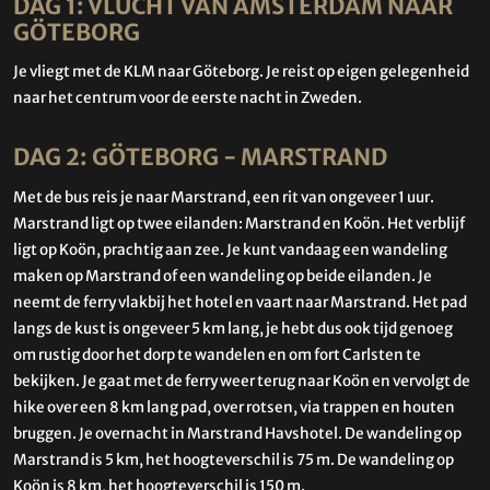
DAG 1: VLUCHT VAN AMSTERDAM NAAR
GÖTEBORG
Je vliegt met de KLM naar Göteborg. Je reist op eigen gelegenheid
naar het centrum voor de eerste nacht in Zweden.
DAG 2: GÖTEBORG - MARSTRAND
Met de bus reis je naar Marstrand, een rit van ongeveer 1 uur.
Marstrand ligt op twee eilanden: Marstrand en Koön. Het verblijf
ligt op Koön, prachtig aan zee. Je kunt vandaag een wandeling
maken op Marstrand of een wandeling op beide eilanden. Je
neemt de ferry vlakbij het hotel en vaart naar Marstrand. Het pad
langs de kust is ongeveer 5 km lang, je hebt dus ook tijd genoeg
om rustig door het dorp te wandelen en om fort Carlsten te
bekijken. Je gaat met de ferry weer terug naar Koön en vervolgt de
hike over een 8 km lang pad, over rotsen, via trappen en houten
bruggen. Je overnacht in Marstrand Havshotel. De wandeling op
Marstrand is 5 km, het hoogteverschil is 75 m. De wandeling op
Koön is 8 km, het hoogteverschil is 150 m.