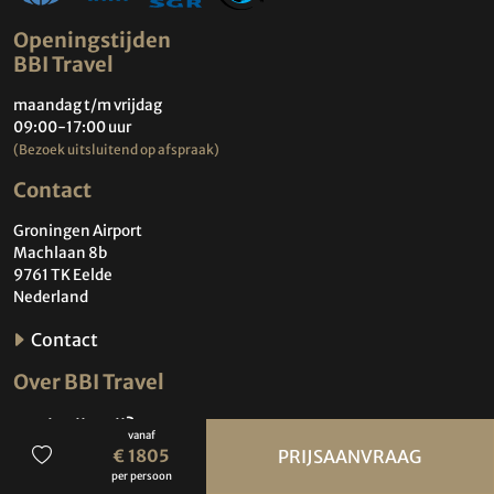
Openingstijden
BBI Travel
maandag t/m vrijdag
09:00-17:00 uur
(Bezoek uitsluitend op afspraak)
Contact
Groningen Airport
Machlaan 8b
9761 TK Eelde
Nederland
Contact
Over BBI Travel
Wie zijn wij?
vanaf
€ 1805
PRIJSAANVRAAG
Contact
per persoon
Privacybeleid