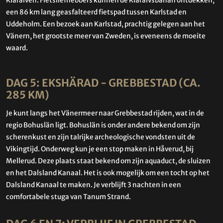
Klarälven. Fietsliefhebbers kunnen de Klarälvsbanan ontdekken,
een 86 km lang geasfalteerd fietspad tussen Karlstad en
Uddeholm. Een bezoek aan Karlstad, prachtig gelegen aan het
Vänern, het grootste meer van Zweden, is eveneens de moeite
waard.
DAG 5: EKSHÄRAD - GREBBESTAD (CA.
285 KM)
Je kunt langs het Vänermeer naar Grebbestad rijden, wat in de
regio Bohuslän ligt. Bohuslän is onder andere bekend om zijn
scherenkust en zijn talrijke archeologische vondsten uit de
Vikingtijd. Onderweg kun je een stop maken in Håverud, bij
Mellerud. Deze plaats staat bekend om zijn aquaduct, de sluizen
en het Dalsland Kanaal. Het is ook mogelijk om een tocht op het
Dalsland Kanaal te maken. Je verblijft 3 nachten in een
comfortabele stuga van Tanum Strand.