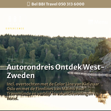
Bel BBI Travel 050 313 6000
Menu
Autorondreis Ontdek West-
Zweden
Incl. overtochten met de Color Line van Kiel naar
Oslo en met de Finnlines van Malmö naar
Travemünde en verblijf in vakantiewoningen en
hotel.