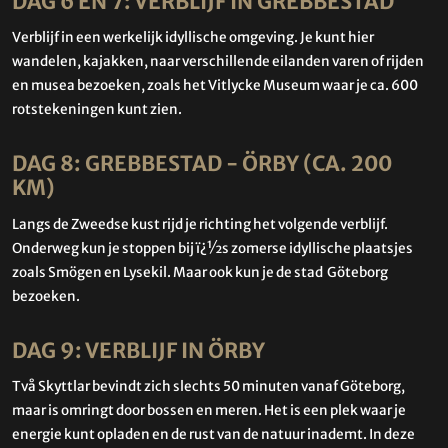
DAG 6 EN 7: VERBLIJF IN GREBBESTAD
Verblijf in een werkelijk idyllische omgeving. Je kunt hier
wandelen, kajakken, naar verschillende eilanden varen of rijden
en musea bezoeken, zoals het Vitlycke Museum waar je ca. 600
rotstekeningen kunt zien.
DAG 8: GREBBESTAD - ÖRBY (CA. 200
KM)
Langs de Zweedse kust rijd je richting het volgende verblijf.
Onderweg kun je stoppen bij ï¿½s zomerse idyllische plaatsjes
zoals Smögen en Lysekil. Maar ook kun je de stad Göteborg
bezoeken.
DAG 9: VERBLIJF IN ÖRBY
Två Skyttlar bevindt zich slechts 50 minuten vanaf Göteborg,
maar is omringt door bossen en meren. Het is een plek waar je
energie kunt opladen en de rust van de natuur inademt.
In deze