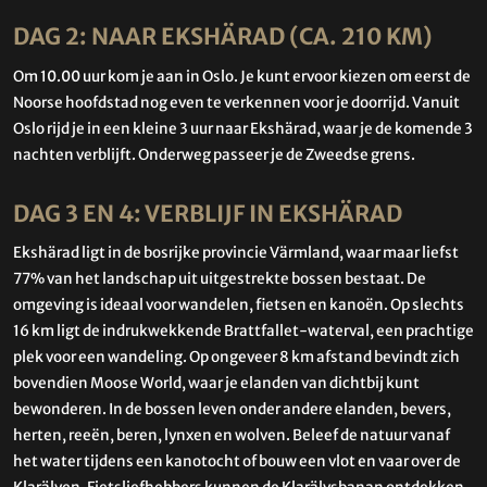
DAG 2: NAAR EKSHÄRAD (CA. 210 KM)
Om 10.00 uur kom je aan in Oslo. Je kunt ervoor kiezen om eerst de
Noorse hoofdstad nog even te verkennen voor je doorrijd. Vanuit
Oslo rijd je in een kleine 3 uur naar Ekshärad, waar je de komende 3
nachten verblijft. Onderweg passeer je de Zweedse grens.
DAG 3 EN 4: VERBLIJF IN EKSHÄRAD
Ekshärad ligt in de bosrijke provincie Värmland, waar maar liefst
77% van het landschap uit uitgestrekte bossen bestaat. De
omgeving is ideaal voor wandelen, fietsen en kanoën. Op slechts
16 km ligt de indrukwekkende Brattfallet-waterval, een prachtige
plek voor een wandeling. Op ongeveer 8 km afstand bevindt zich
bovendien Moose World, waar je elanden van dichtbij kunt
bewonderen. In de bossen leven onder andere elanden, bevers,
herten, reeën, beren, lynxen en wolven. Beleef de natuur vanaf
het water tijdens een kanotocht of bouw een vlot en vaar over de