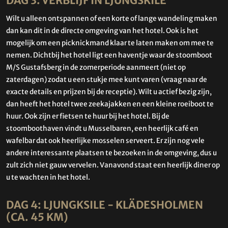
DAG 3: VERBLIJF IN LJUNGSKILE
Wilt u alleen ontspannen of een korte of lange wandeling maken
dan kan dit in de directe omgeving van het hotel. Ook is het
mogelijk om een picknickmand klaar te laten maken om mee te
nemen. Dichtbij het hotel ligt een haventje waar de stoomboot
M/S Gustafsberg in de zomerperiode aanmeert (niet op
zaterdagen) zodat u een stukje mee kunt varen (vraag naar de
exacte details en prijzen bij de receptie). Wilt u actief bezig zijn,
dan heeft het hotel twee zeekajakken en een kleine roeiboot te
huur. Ook zijn er fietsen te huur bij het hotel. Bij de
stoomboothaven vindt u Musselbaren, een heerlijk café en
wafelbar dat ook heerlijke mosselen serveert. Er zijn nog vele
andere interessante plaatsen te bezoeken in de omgeving, dus u
zult zich niet gauw vervelen. Vanavond staat een heerlijk diner op
u te wachten in het hotel.
DAG 4: LJUNGKSILE - KLÄDESHOLMEN
(CA. 45 KM)