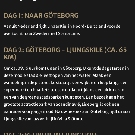
DAG 1: NAAR GÖTEBORG
Vanuit Nederland rijdt u naar Kiel in Noord-Duitsland voor de
overtocht naar Zweden met Stena Line.
DAG 2: GÖTEBORG - LJUNGSKILE (CA. 65
KM)
Om ca. 09.15 uur komt u aan in Göteborg. U kunt de dag starten in
deze mooie stad die leeft op en van het water. Maak een
wandeling in de pittoreske straatjes en wijken en loop langs een
supermarkt en haal iets te eten op dat u tijdens een picknick in
een van de groene stadsparken kunt eten. Een bezoek aan het
grootste attractiepark van Scandinavië, Liseberg, is ook een
aanrader voor jong en oud! Na uw bezoek aan Göteborg rijdt u naar
Ljungskile voor uw verblijf in Villa Sjötorp.