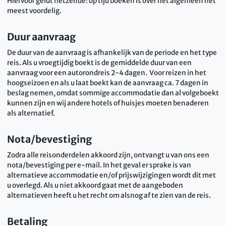
Hiervoor geldt hetzelfde: op tijd boeken is over het algemeen het
meest voordelig.
Duur aanvraag
De duur van de aanvraag is afhankelijk van de periode en het type
reis. Als u vroegtijdig boekt is de gemiddelde duur van een
aanvraag voor een autorondreis 2-4 dagen. Voor reizen in het
hoogseizoen en als u laat boekt kan de aanvraag ca. 7 dagen in
beslag nemen, omdat sommige accommodatie dan al volgeboekt
kunnen zijn en wij andere hotels of huisjes moeten benaderen
als alternatief.
Nota/bevestiging
Zodra alle reisonderdelen akkoord zijn, ontvangt u van ons een
nota/bevestiging per e-mail. In het geval er sprake is van
alternatieve accommodatie en/of prijswijzigingen wordt dit met
u overlegd. Als u niet akkoord gaat met de aangeboden
alternatieven heeft u het recht om alsnog af te zien van de reis.
Betaling