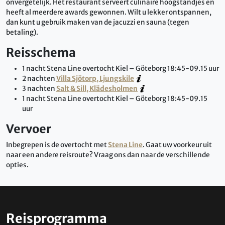
onvergetelijk. Het restaurant serveert culinaire hoogstandjes en
heeft al meerdere awards gewonnen.
Wilt u lekker ontspannen,
dan kunt u gebruik maken van de jacuzzi en sauna (tegen
betaling).
Reisschema
1 nacht Stena Line overtocht Kiel – Göteborg 18:45-09.15 uur
2 nachten
Villa Sjötorp, Ljungskile
3 nachten
Salt & Sill, Klädesholmen
1 nacht Stena Line overtocht Kiel – Göteborg 18:45-09.15
uur
Vervoer
Inbegrepen is de overtocht met
Stena Line
. Gaat uw voorkeur uit
naar een andere reisroute? Vraag ons dan naar de verschillende
opties.
Reisprogramma