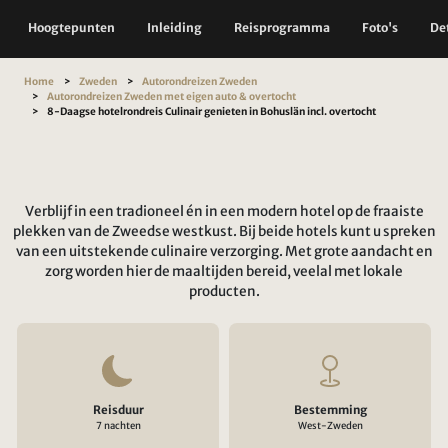
Hoogtepunten
Inleiding
Reisprogramma
Foto's
Det
Home
Zweden
Autorondreizen Zweden
Autorondreizen Zweden met eigen auto & overtocht
8-Daagse hotelrondreis Culinair genieten in Bohuslän incl. overtocht
Verblijf in een tradioneel én in een modern hotel op de fraaiste
plekken van de Zweedse westkust. Bij beide hotels kunt u spreken
van een uitstekende culinaire verzorging. Met grote aandacht en
zorg worden hier de maaltijden bereid, veelal met lokale
producten.
Reisduur
Bestemming
7 nachten
West-Zweden