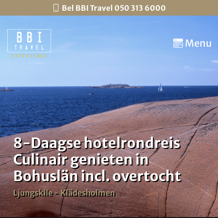
Bel BBI Travel 050 313 6000
Menu
8-Daagse hotelrondreis
Culinair genieten in
Bohuslän incl. overtocht
Ljungskile - Klädesholmen