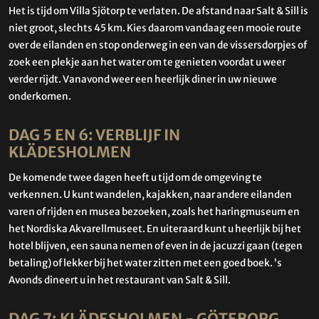
Het is tijd om Villa Sjötorp te verlaten. De afstand naar Salt & Sill is
niet groot, slechts 45 km. Kies daarom vandaag een mooie route
over de eilanden en stop onderweg in een van de vissersdorpjes of
zoek een plekje aan het water om te genieten voordat u weer
verder rijdt. Vanavond weer een heerlijk diner in uw nieuwe
onderkomen.
DAG 5 EN 6: VERBLIJF IN
KLÄDESHOLMEN
De komende twee dagen heeft u tijd om de omgeving te
verkennen. U kunt wandelen, kajakken, naar andere eilanden
varen of rijden en musea bezoeken, zoals het haringmuseum en
het Nordiska Akvarellmuseet. En uiteraard kunt u heerlijk bij het
hotel blijven, een sauna nemen of even in de jacuzzi gaan (tegen
betaling) of lekker bij het water zitten met een goed boek. ’s
Avonds dineert u in het restaurant van Salt & Sill.