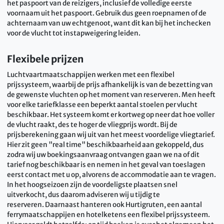
het paspoort van de reizigers, inclusief de volledige eerste
voornaam uit het paspoort. Gebruik dus geen roepnamen of de
achternaam van uw echtgenoot, want dit kan bij het inchecken
voor de vlucht tot instapweigering leiden.
Flexibele prijzen
Luchtvaartmaatschappijen werken met een flexibel
prijssysteem, waarbij de prijs afhankelijk is van de bezetting van
de gewenste vluchten op het moment van reserveren. Men heeft
voor elke tariefklasse een beperkt aantal stoelen per vlucht
beschikbaar. Het systeem komt er kortweg op neer dat hoe voller
de vlucht raakt, des te hoger de vliegprijs wordt. Bij de
prijsberekening gaan wij uit van het meest voordelige vliegtarief.
Hier zit geen "real time" beschikbaarheid aan gekoppeld, dus
zodra wij uw boekingsaanvraag ontvangen gaan we na of dit
tarief nog beschikbaar is en nemen in het geval van toeslagen
eerst contact met u op, alvorens de accommodatie aan te vragen.
In het hoogseizoen zijn de voordeligste plaatsen snel
uitverkocht, dus daarom adviseren wij u tijdig te
reserveren. Daarnaast hanteren ook Hurtigruten, een aantal
ferrymaatschappijen en hotelketens een flexibel prijssysteem.