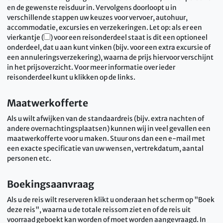
en de gewenste reisduur in. Vervolgens doorloopt u in
verschillende stappen uw keuzes voor vervoer, autohuur,
accommodatie, excursies en verzekeringen. Let op: als er een
vierkantje (
) voor een reisonderdeel staat is dit een optioneel
onderdeel, dat u aan kunt vinken (bijv. voor een extra excursie of
een annuleringsverzekering), waarna de prijs hiervoor verschijnt
in het prijsoverzicht. Voor meer informatie over ieder
reisonderdeel kunt u klikken op de links.
Maatwerkofferte
Als u wilt afwijken van de standaardreis (bijv. extra nachten of
andere overnachtingsplaatsen) kunnen wij in veel gevallen een
maatwerkofferte voor u maken. Stuur ons dan een e-mail met
een exacte specificatie van uw wensen, vertrekdatum, aantal
personen etc.
Boekingsaanvraag
Als u de reis wilt reserveren klikt u onderaan het scherm op "Boek
deze reis", waarna u de totale reissom ziet en of de reis uit
voorraad geboekt kan worden of moet worden aangevraagd. In