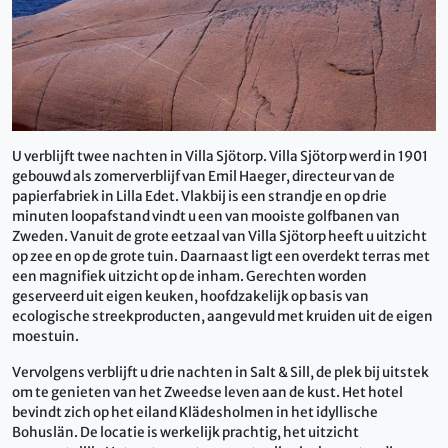
U verblijft twee nachten in Villa Sjötorp. Villa Sjötorp werd in 1901
gebouwd als zomerverblijf van Emil Haeger, directeur van de
papierfabriek in Lilla Edet. Vlakbij is een strandje en op drie
minuten loopafstand vindt u een van mooiste golfbanen van
Zweden. Vanuit de grote eetzaal van Villa Sjötorp heeft u uitzicht
op zee en op de grote tuin. Daarnaast ligt een overdekt terras met
een magnifiek uitzicht op de inham. Gerechten worden
geserveerd uit eigen keuken, hoofdzakelijk op basis van
ecologische streekproducten, aangevuld met kruiden uit de eigen
moestuin.
Vervolgens verblijft u drie nachten in Salt & Sill, de plek bij uitstek
om te genieten van het Zweedse leven aan de kust. Het hotel
bevindt zich op het eiland Klädesholmen in het idyllische
Bohuslän. De locatie is werkelijk prachtig, het uitzicht