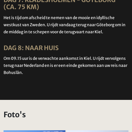
DAG 7: KLÄDESHOLMEN - GÖTEBORG
(CA. 75 KM)
Het is tijd om afscheid te nemen van de mooie en idyllische
westkust van Zweden. U rijdt vandaag terug naar Göteborg om in
de middag in te schepen voor de terugvaart naar Kiel.
DAG 8: NAAR HUIS
Om 09.15 uur is de verwachte aankomst in Kiel. U rijdt vervolgens
terug naar Nederland en is er een einde gekomen aan uw reis naar
Bohuslän.
Foto's