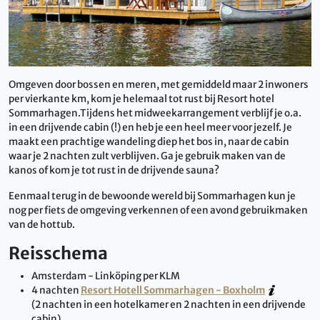
Omgeven door bossen en meren, met gemiddeld maar 2 inwoners
per vierkante km, kom je helemaal tot rust bij Resort hotel
Sommarhagen.Tijdens het midweekarrangement verblijf je o.a.
in een drijvende cabin (!) en heb je een heel meer voor jezelf. Je
maakt een prachtige wandeling diep het bos in, naar de cabin
waar je 2 nachten zult verblijven. Ga je gebruik maken van de
kanos of kom je tot rust in de drijvende sauna?
Eenmaal terug in de bewoonde wereld bij Sommarhagen kun je
nog per fiets de omgeving verkennen of een avond gebruikmaken
van de hottub.
Reisschema
Amsterdam - Linköping per KLM
4 nachten
Resort Hotell Sommarhagen - Boxholm
(2 nachten in een hotelkamer en 2 nachten in een drijvende
cabin)