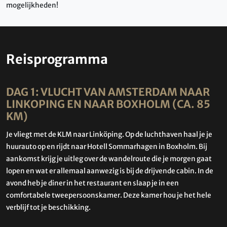
mogelijkheden!
Reisprogramma
DAG 1: VLUCHT VAN AMSTERDAM NAAR
LINKOPING EN NAAR BOXHOLM (CA. 85
KM)
Je vliegt met de KLM naar Linköping. Op de luchthaven haal je je
huurauto op en rijdt naar Hotell Sommarhagen in Boxholm. Bij
aankomst krijg je uitleg over de wandelroute die je morgen gaat
lopen en wat er allemaal aanwezig is bij de drijvende cabin. In de
avond heb je diner in het restaurant en slaap je in een
comfortabele tweepersoonskamer. Deze kamer hou je het hele
verblijf tot je beschikking.