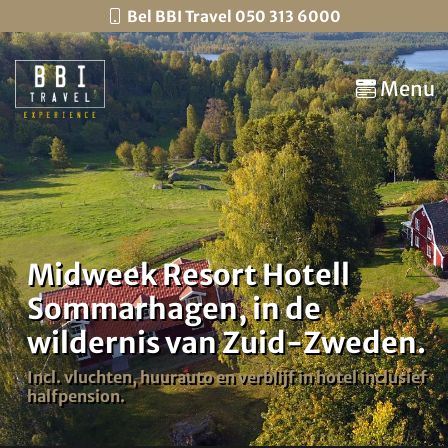
Bel BBI Travel 050 313 6000
Menu
Midweek Resort Hotell
Sommarhagen, in de
wildernis van Zuid-Zweden.
Incl. vluchten, huurauto en verblijf in hotel inclusief
halfpension.