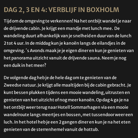
DAG 2, 3 EN 4: VERBLIJF IN BOXHOLM
Tijd om de omgeving te verkennen! Na het ontbijt wandel je naar
de drijvende cabin. Je krijgt een mandje met lunch mee. De
wandeling duurt afhankelijk van je snelheid en duur van de lunch
2 tot 4 uur. In de middag kun je kanoën langs de eilandjes in de
omgeving. ′s Avonds maak je je eigen diner en kun je genieten van
het panorama uitzicht vanuit de drijvende sauna. Neem je nog
een duik in het meer?
De volgende dag heb je de hele dag om te genieten van de
Zweedse natuur. Je krijgt alle maaltijden bij de cabin gebracht. Je
kunt bessen plukken tijdens een mooie wandeling, uitrusten en
genieten van het uitzicht of nog meer kanoën. Op dag 4 ga je na
het ontbijt weer terug naar Hotell Sommarhagen via een mooie
wandelroute langs meertjes en bossen, met tussendoor weer een
luch. In het hotel heb je een 2 gangen diner en kun je na het eten
genieten van de sterrenhemel vanuit de hottub.