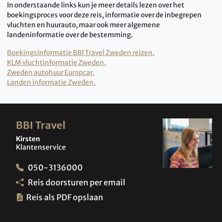
In onderstaande links kun je meer details lezen over het
boekingsproces voor deze reis, informatie over de inbegrepen
vluchten en huurauto, maar ook meer algemene
landeninformatie over de bestemming.
Boekingsinformatie BBI Travel Zweden reizen.
KLM vluchtinformatie Zweden.
Zweden autohuur Europcar.
Landen informatie Zweden.
BBI Travel
Kirsten
Klantenservice
050-3136000
Reis doorsturen per email
Reis als PDF opslaan