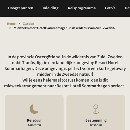
Hoogtepunten
Inleiding
Reisprogramma
Foto's
Det
Home
Zweden
Midweek Resort Hotell Sommarhagen, in de wildernis van Zuid-Zweden.
In de provincie Östergötland, in de wildernis van Zuid-Zweden
nabij Tranås, ligt in een landelijke omgeving Resort Hotel
Sommarhagen. Deze omgeving is perfect voor een korte getaway
midden in de Zweedse natuur!
Wil je eens helemaal tot rust komen, dan is dit
midweekarrangement naar Resort Hotell Sommarhagen perfect.
Reisduur
Bestemming
4 nachten
Boxholm