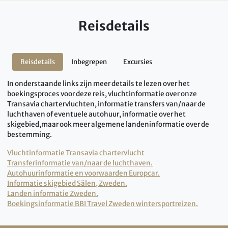
Reisdetails
Reisdetails
Inbegrepen
Excursies
In onderstaande links zijn meer details te lezen over het
boekingsproces voor deze reis, vluchtinformatie over onze
Transavia chartervluchten, informatie transfers van/naar de
luchthaven of eventuele autohuur, informatie over het
skigebied,maar ook meer algemene landeninformatie over de
bestemming.
Vluchtinformatie Transavia chartervlucht
Transferinformatie van/naar de luchthaven.
Autohuurinformatie en voorwaarden Europcar.
Informatie skigebied Sälen, Zweden.
Landen informatie Zweden.
Boekingsinformatie BBI Travel Zweden wintersportreizen.