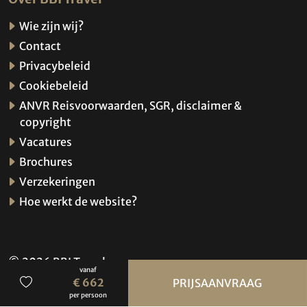
Wie zijn wij?
Contact
Privacybeleid
Cookiebeleid
ANVR Reisvoorwaarden, SGR, disclaimer &
copyright
Vacatures
Brochures
Verzekeringen
Hoe werkt de website?
© 2026 BBI Travel
vanaf
Privacybeleid
€ 662
PRIJSAANVRAAG
per persoon