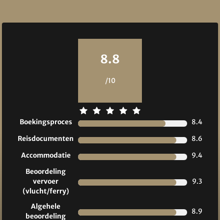
Reviews
8.8
/10
Boekingsproces
8.4
Reisdocumenten
8.6
Accommodatie
9.4
Beoordeling
vervoer
9.3
(vlucht/ferry)
Algehele
8.9
beoordeling