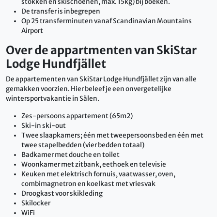
stokken en skischoenen, max. 15kg) bij boeken.
De transfer is inbegrepen
Op 25 transferminuten vanaf Scandinavian Mountains
Airport
Over de appartmenten van SkiStar
Lodge Hundfjället
De appartementen van SkiStar Lodge Hundfjället zijn van alle
gemakken voorzien. Hier beleef je een onvergetelijke
wintersportvakantie in Sälen.
Zes-persoons appartement (65m2)
Ski-in ski-out
Twee slaapkamers; één met tweepersoonsbed en één met
twee stapelbedden (vier bedden totaal)
Badkamer met douche en toilet
Woonkamer met zitbank, eethoek en televisie
Keuken met elektrisch fornuis, vaatwasser, oven,
combimagnetron en koelkast met vriesvak
Droogkast voor skikleding
Skilocker
WiFi