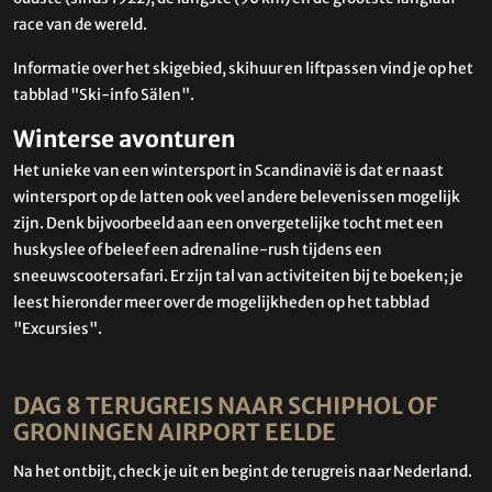
race van de wereld.
Informatie over het skigebied, skihuur en liftpassen vind je op het
tabblad "Ski-info Sälen".
Winterse avonturen
Het unieke van een wintersport in Scandinavië is dat er naast
wintersport op de latten ook veel andere belevenissen mogelijk
zijn. Denk bijvoorbeeld aan een onvergetelijke tocht met een
huskyslee of beleef een adrenaline-rush tijdens een
sneeuwscootersafari. Er zijn tal van activiteiten bij te boeken; je
leest hieronder meer over de mogelijkheden op het tabblad
"Excursies".
DAG 8 TERUGREIS NAAR SCHIPHOL OF
GRONINGEN AIRPORT EELDE
Na het ontbijt, check je uit en begint de terugreis naar Nederland.