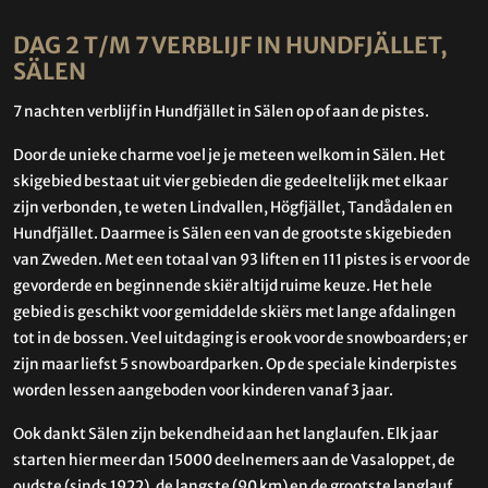
DAG 2 T/M 7 VERBLIJF IN HUNDFJÄLLET,
SÄLEN
7 nachten verblijf in Hundfjället in Sälen op of aan de pistes.
Door de unieke charme voel je je meteen welkom in Sälen. Het
skigebied bestaat uit vier gebieden die gedeeltelijk met elkaar
zijn verbonden, te weten Lindvallen, Högfjället, Tandådalen en
Hundfjället. Daarmee is Sälen een van de grootste skigebieden
van Zweden. Met een totaal van 93 liften en 111 pistes is er voor de
gevorderde en beginnende skiër altijd ruime keuze. Het hele
gebied is geschikt voor gemiddelde skiërs met lange afdalingen
tot in de bossen. Veel uitdaging is er ook voor de snowboarders; er
zijn maar liefst 5 snowboardparken. Op de speciale kinderpistes
worden lessen aangeboden voor kinderen vanaf 3 jaar.
Ook dankt Sälen zijn bekendheid aan het langlaufen. Elk jaar
starten hier meer dan 15000 deelnemers aan de Vasaloppet, de
oudste (sinds 1922), de langste (90 km) en de grootste langlauf