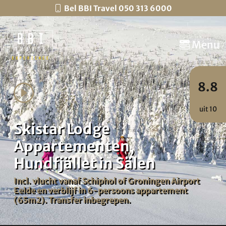
Bel BBI Travel 050 313 6000
Menu
8.8
uit 10
Skistar Lodge
Appartementen,
Hundfjället in Sälen
Incl. vlucht vanaf Schiphol of Groningen Airport
Eelde en verblijf in 6-persoons appartement
(65m2). Transfer inbegrepen.