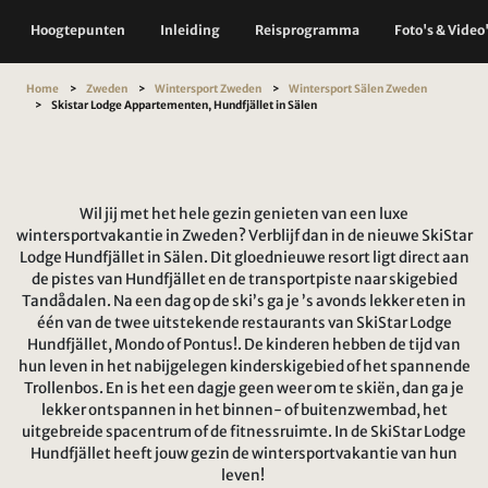
Hoogtepunten
Inleiding
Reisprogramma
Foto's & Video
Home
Zweden
Wintersport Zweden
Wintersport Sälen Zweden
Skistar Lodge Appartementen, Hundfjället in Sälen
Wil jij met het hele gezin genieten van een luxe
wintersportvakantie in Zweden? Verblijf dan in de nieuwe SkiStar
Lodge Hundfjället in Sälen. Dit gloednieuwe resort ligt direct aan
de pistes van Hundfjället en de transportpiste naar skigebied
Tandådalen. Na een dag op de ski’s ga je ’s avonds lekker eten in
één van de twee uitstekende restaurants van SkiStar Lodge
Hundfjället, Mondo of Pontus!. De kinderen hebben de tijd van
hun leven in het nabijgelegen kinderskigebied of het spannende
Trollenbos. En is het een dagje geen weer om te skiën, dan ga je
lekker ontspannen in het binnen- of buitenzwembad, het
uitgebreide spacentrum of de fitnessruimte. In de SkiStar Lodge
Hundfjället heeft jouw gezin de wintersportvakantie van hun
leven!