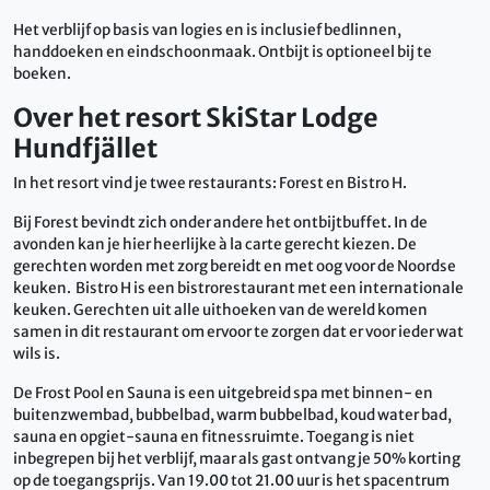
Het verblijf op basis van logies en is inclusief bedlinnen,
handdoeken en eindschoonmaak. Ontbijt is optioneel bij te
boeken.
Over het resort SkiStar Lodge
Hundfjället
In het resort vind je twee restaurants: Forest en Bistro H.
Bij Forest bevindt zich onder andere het ontbijtbuffet. In de
avonden kan je hier heerlijke à la carte gerecht kiezen. De
gerechten worden met zorg bereidt en met oog voor de Noordse
keuken. Bistro H is een bistrorestaurant met een internationale
keuken. Gerechten uit alle uithoeken van de wereld komen
samen in dit restaurant om ervoor te zorgen dat er voor ieder wat
wils is.
De Frost Pool en Sauna is een uitgebreid spa met binnen- en
buitenzwembad, bubbelbad, warm bubbelbad, koud water bad,
sauna en opgiet-sauna en fitnessruimte. Toegang is niet
inbegrepen bij het verblijf, maar als gast ontvang je 50% korting
op de toegangsprijs. Van 19.00 tot 21.00 uur is het spacentrum