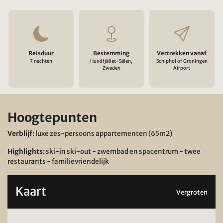
Reisduur
Bestemming
Vertrekken vanaf
7 nachten
Hundfjället-Sälen,
Schiphol of Groningen
Zweden
Airport
Hoogtepunten
Verblijf:
luxe zes-persoons appartementen (65m2)
Highlights:
ski-in ski-out - zwembad en spacentrum - twee
restaurants - familievriendelijk
Kaart
Vergroten