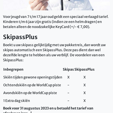
Voor jeugd van 7 t/m 17 jaar oud geldt een speciaal verlaagd tarief.
Kinderen t/m 6 jaar zijn gratis (indien ze een helm dragen) en
betalen alleen de noodzakelijke KeyCard (+/- € 7,00).
SkipassPlus
Boekt u uw skipass gelijktijdig met uw pakketreis, dan wordt uw
skipas automatisch een SkipassPlus. Deze pas dient dan wel
dezelfde lengte te hebben als uw verblijf. De voordelen van een
SkipassPlus:
Inbegrepen
Skipas
SkipassPlus
Skiën tijden gewone openingstijden
X
X
Ochtendskiën op de WorldCup piste
-
X
Avondskiën op de WorldCup piste
-
X
1 Extra dag skiën
-
X
Boek voor 31 augustus 2023 en u betaald het tarief van