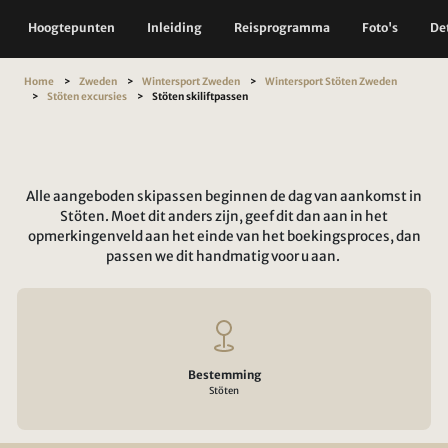
Hoogtepunten
Inleiding
Reisprogramma
Foto's
Det
Home
Zweden
Wintersport Zweden
Wintersport Stöten Zweden
Stöten excursies
Stöten skiliftpassen
Alle aangeboden skipassen beginnen de dag van aankomst in
Stöten. Moet dit anders zijn, geef dit dan aan in het
opmerkingenveld aan het einde van het boekingsproces, dan
passen we dit handmatig voor u aan.
Bestemming
Stöten