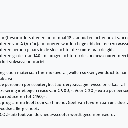
aar (bestuurders dienen mimimaal 18 jaar oud en in het bezit van een
deren van 4 t/m 14 jaar moeten worden begeleid door een volwass
deren nemen plaats in de slee achter de scooter van de gids.
deren groter dan 140cm mogen achterop de sneeuwscooter meerij
n het volwassenentarief.
egrepen materiaal: thermo-overal, wollen sokken, winddichte ha
aklava.
e personen per scooter, bestuurder/passagier wisselen elkaar af
zekering met eigen risico van € 980,-. Voor € 20,- extra per perso
ico reduceren tot €150,-.
 programma heeft een vast menu. Geef van tevoren aan ons door a
voedselallergie hebt.
 CO2-uitstoot van de sneeuwscooter wordt gecompenseerd.