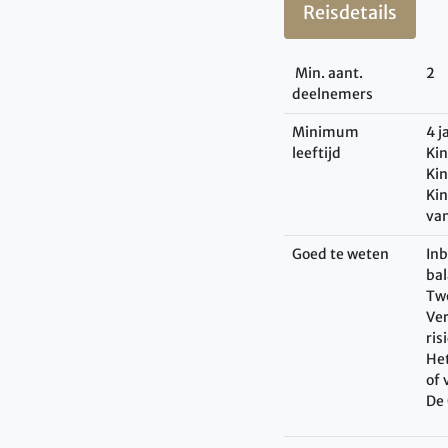
Reisdetails
Min. aant.
2
deelnemers
Minimum
4 j
leeftijd
Kin
Kin
Kin
va
Goed te weten
Inb
bal
Twe
Ver
ris
Het
of 
De