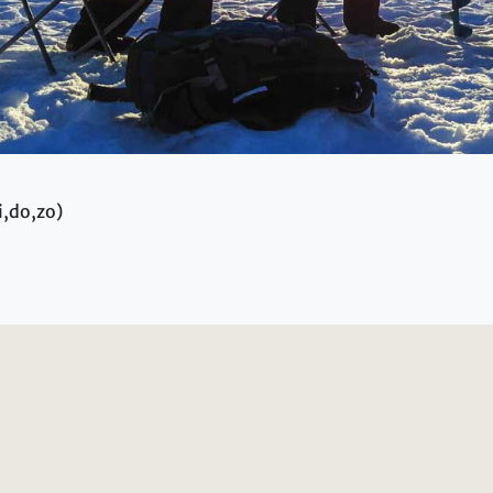
i,do,zo)