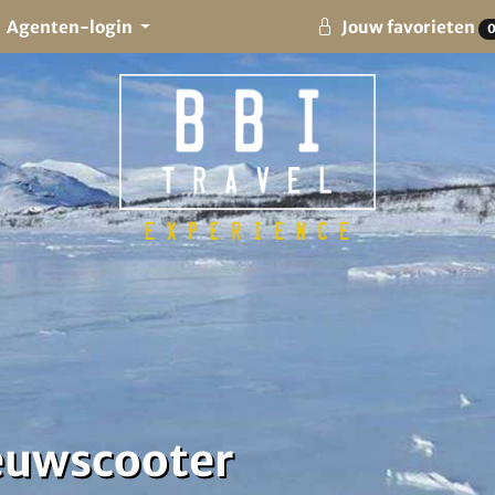
Agenten-login
Jouw favorieten
eeuwscooter