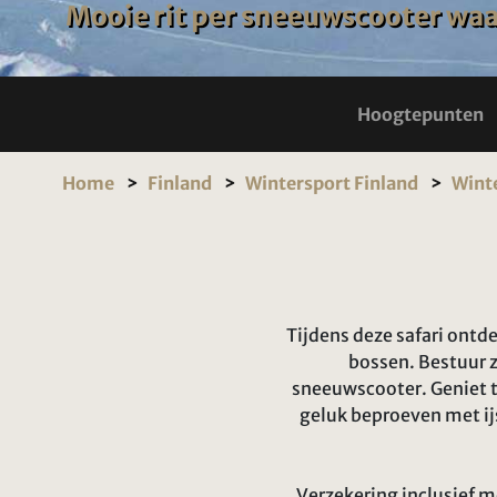
Mooie rit per sneeuwscooter waarb
Hoogtepunten
Home
Finland
Wintersport Finland
Winte
Tijdens deze safari ontd
bossen. Bestuur z
sneeuwscooter. Geniet t
geluk beproeven met ijs
Verzekering inclusief m