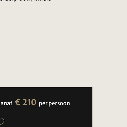
€ 210
vanaf
per persoon