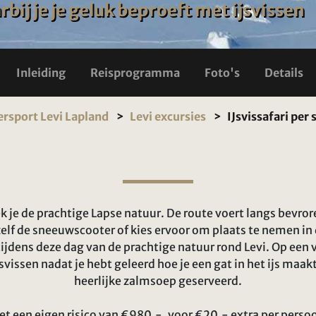
ij je je geluk beproeft met ijsvissen
Inleiding
Reisprogramma
Foto's
Details
rsport Levi Lapland
Levi excursies
IJsvissafari pe
ek je de prachtige Lapse natuur. De route voert langs bev
elf de sneeuwscooter of kies ervoor om plaats te nemen in 
ijdens deze dag van de prachtige natuur rond Levi. Op een 
vissen nadat je hebt geleerd hoe je een gat in het ijs maakt
heerlijke zalmsoep geserveerd.
et een eigen risico van €980,-, voor €20,- extra per persoon