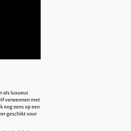
n als luxueus
ezelf verwennen met
ook nog eens op een
eer geschikt voor