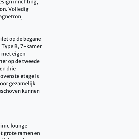
sign inrichting,
oon. Volledig
magnetron,
ilet op de begane
. Type B, 7-kamer
k met eigen
mer op de tweede
en drie
ovenste etage is
voor gezamelijk
geschoven kunnen
ruime lounge
et grote ramen en