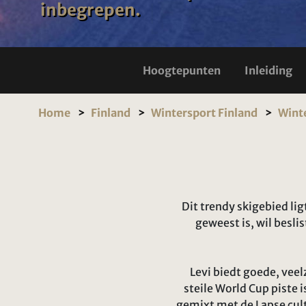
inbegrepen.
Hoogtepunten
Inleiding
Home
Finland
Wintersport Finland
Winte
Dit trendy skigebied lig
geweest is, wil besli
Levi biedt goede, vee
steile World Cup piste
gemixt met de Lapse cult