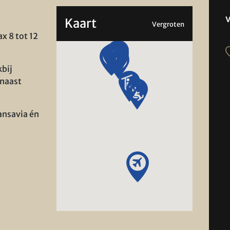
Kaart
Vergroten
x 8 tot 12
kbij
 naast
ansavia én