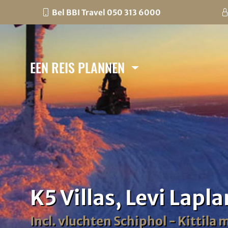
Bel BBI Travel 050 313 6000
EEN REIS PLANNEN
K5 Villas, Levi Lapl
Incl. vluchten Schiphol - Kittila m