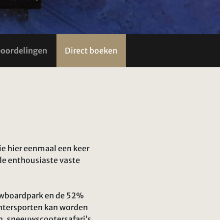
oordelingen
Direct boeken
Wie hier eenmaal een keer
ele enthousiaste vaste
nowboardpark en de 52%
intersporten kan worden
n, sneeuwscootersafari’s,