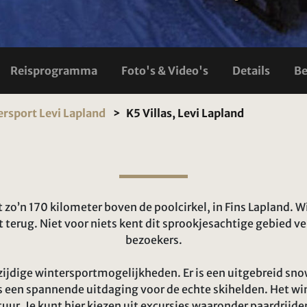
Reisprogramma
Foto's & Video's
Details
Be
rsport Levi Lapland
K5 Villas, Levi Lapland
t zo’n 170 kilometer boven de poolcirkel, in Fins Lapland. 
st terug. Niet voor niets kent dit sprookjesachtige gebied v
bezoekers.
lzijdige wintersportmogelijkheden. Er is een uitgebreid s
 is een spannende uitdaging voor de echte skihelden. Het w
uur. Je kunt hier kiezen uit excursies waaronder paardrijde