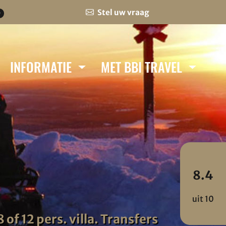
Stel uw vraag
0
INFORMATIE
MET BBI TRAVEL
8.4
uit 10
 of 12 pers. villa. Transfers