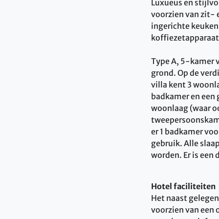
Luxueus en stijlv
voorzien van zit- 
ingerichte keuken
koffiezetapparaat
Type A, 5-kamer v
grond. Op de verd
villa kent 3 woon
badkamer en een 
woonlaag (waar o
tweepersoonskamer
er 1 badkamer voor
gebruik. Alle sl
worden. Er is een 
Hotel faciliteiten
Het naast gelegen
voorzien van een 