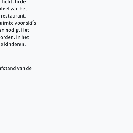
licht. In de
 deel van het
 restaurant.
uimte voor ski´s.
en nodig. Het
worden. In het
de kinderen.
afstand van de