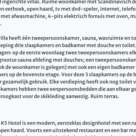
ol ingerichte villas. Ruime woonkamer met Scandinavisch de
en eethoek, open haard, tv met dvd-speler, internet, telef
 met afwasmachine, 4-pits elektrisch fornuis met oven, 
.
illa heeft één tweepersoonskamer, sauna, wasruimte en to
ieping drie slaapkamers en badkamer met douche en toilet
lagen: op de eerste woonlaag twee tweepersoonskamers el
grootse sauna afdeling met douches; een tweepersoonska
ok de woonkamer is gelegen) met ook een eigen badkamer 
s op de bovenste etage. Voor deze 3 slaapkamers op de b
 gezamelijk gebruik. Elke verdieping heeft ook nog toilet 
aapkamers hebben twee eenpersoonsbedden die aan elkaar 
droogkast voor de skikleding aanwezig. Ruim terras.
 K5 Hotel is een modern, eersteklas designhotel met een 
open haard. Voorts een uitstekend restaurant en een bar m