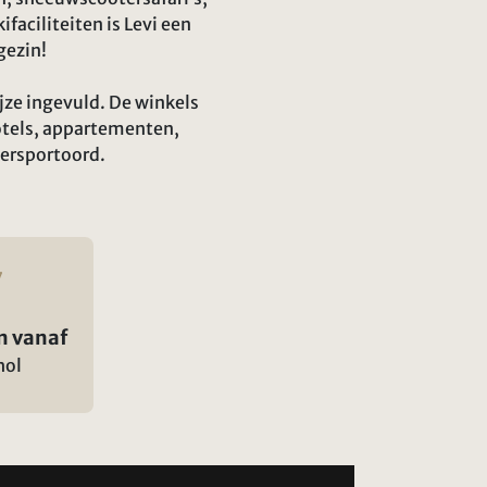
faciliteiten is Levi een
gezin!
jze ingevuld. De winkels
otels, appartementen,
tersportoord.
n vanaf
hol