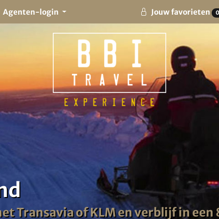
Agenten-login
Jouw favorieten
and
et Transavia of KLM en verblijf in een 8