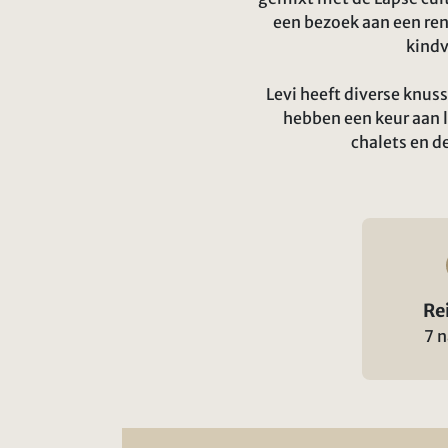
een bezoek aan een rend
kindv
Levi heeft diverse knus
hebben een keur aan 
chalets en d
Re
7 