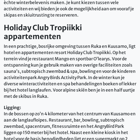
èchte winterbelevenis maken. Je kunt kiezen tussen vele
activiteiten en wij bieden je ook de mogelijkheid aan om vooraf je
skipas en skiuitrusting te reserveren.
Holiday Club Tropiikki
appartementen
In een prachtige, bosrijke omgeving tussen Ruka en Kuusamo, ligt
hotel en appartementen resort Holiday Club Tropiikki. Op het
terrein vind je restaurant Mango en sportbar O’learys. Voor de
ontspanning kun je gebruik maken van overige faciliteiten zoals
sauna’s, subtropisch zwembad & spa, bowling en voor de kinderen
activiteitenpark Angry Birds Activity Park. In de winter kun je
diverse winteractiviteiten en spa behandelingen boeken of lekker
bij het hotel langlaufen. Voor alpine skiën ben je in een half uurtje
met de skibus in Ruka.
Ligging:
In de bossen op zo’n 4 kilometer van het centrum van Kuusamo en
aan de langlaufloipes. Restaurant, bar, bowling, subtropisch
zwembad, spacentrum, fitnessruimte en het AngryBird Park
liggen op 150 meter bij het hotel. Naast een kleine kiosk in het
hotel voor de basis benodigdheden ligt er een supermarkt op 2