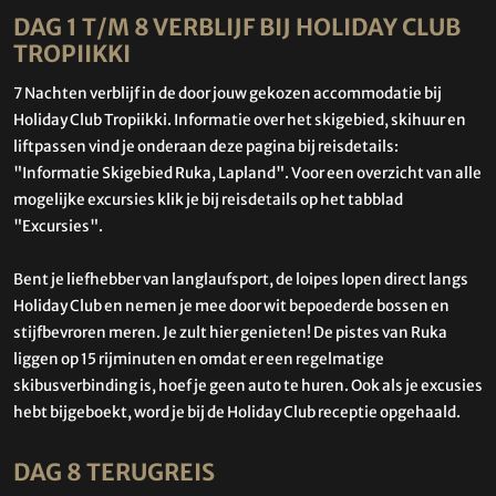
DAG 1 T/M 8 VERBLIJF BIJ HOLIDAY CLUB
TROPIIKKI
7 Nachten verblijf in de door jouw gekozen accommodatie bij
Holiday Club Tropiikki. Informatie over het skigebied, skihuur en
liftpassen vind je onderaan deze pagina bij reisdetails:
"Informatie Skigebied Ruka, Lapland". Voor een overzicht van alle
mogelijke excursies klik je bij reisdetails op het tabblad
"Excursies".
Bent je liefhebber van langlaufsport, de loipes lopen direct langs
Holiday Club en nemen je mee door wit bepoederde bossen en
stijfbevroren meren. Je zult hier genieten! De pistes van Ruka
liggen op 15 rijminuten en omdat er een regelmatige
skibusverbinding is, hoef je geen auto te huren. Ook als je excusies
hebt bijgeboekt, word je bij de Holiday Club receptie opgehaald.
DAG 8 TERUGREIS