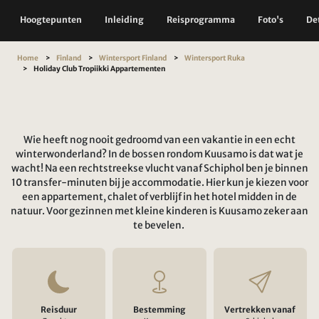
Hoogtepunten
Inleiding
Reisprogramma
Foto's
Det
Home
Finland
Wintersport Finland
Wintersport Ruka
Holiday Club Tropiikki Appartementen
Wie heeft nog nooit gedroomd van een vakantie in een echt
winterwonderland? In de bossen rondom Kuusamo is dat wat je
wacht! Na een rechtstreekse vlucht vanaf Schiphol ben je binnen
10 transfer-minuten bij je accommodatie. Hier kun je kiezen voor
een appartement, chalet of verblijf in het hotel midden in de
natuur. Voor gezinnen met kleine kinderen is Kuusamo zeker aan
te bevelen.
Reisduur
Bestemming
Vertrekken vanaf