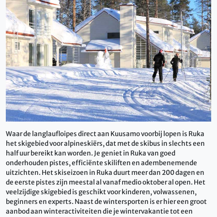
Waar de langlaufloipes direct aan Kuusamo voorbij lopen is Ruka
het skigebied voor alpineskiërs, dat met de skibus in slechts een
half uur bereikt kan worden. Je geniet in Ruka van goed
onderhouden pistes, efficiënte skiliften en adembenemende
uitzichten. Het skiseizoen in Ruka duurt meer dan 200 dagen en
de eerste pistes zijn meestal al vanaf medio oktober al open. Het
veelzijdige skigebied is geschikt voor kinderen, volwassenen,
beginners en experts. Naast de wintersporten is er hier een groot
aanbod aan winteractiviteiten die je wintervakantie tot een