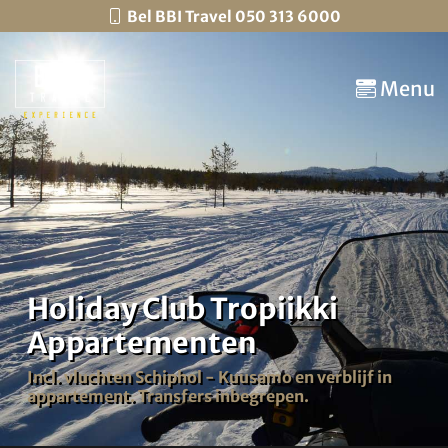
Bel BBI Travel 050 313 6000
Menu
Holiday Club Tropiikki
Appartementen
Incl. vluchten Schiphol - Kuusamo en verblijf in
appartement. Transfers inbegrepen.