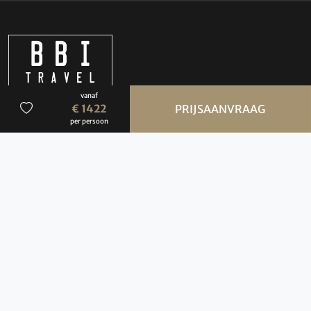
vanaf
€ 1422
PRIJSAANVRAAG
per persoon
Advies
050 3136000
info@bbi-travel.nl
Openingstijden
BBI Travel
maandag t/m vrijdag
09:00-17:00 uur
(Bezoek uitsluitend op afspraak)