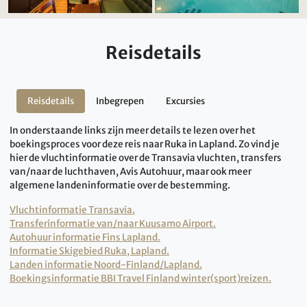
Reisdetails
Reisdetails
Inbegrepen
Excursies
In onderstaande links zijn meer details te lezen over het
boekingsproces voor deze reis naar Ruka in Lapland. Zo vind je
hier de vluchtinformatie over de Transavia vluchten, transfers
van/naar de luchthaven, Avis Autohuur, maar ook meer
algemene landeninformatie over de bestemming.
Vluchtinformatie Transavia.
Transferinformatie van/naar Kuusamo Airport.
Autohuur informatie Fins Lapland.
Informatie Skigebied Ruka, Lapland.
Landen informatie Noord-Finland/Lapland.
Boekingsinformatie BBI Travel Finland winter(sport)reizen.