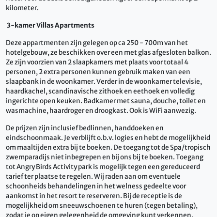
kilometer.
3-kamer Villas Apartments
Deze appartmenten zijn gelegen op ca 250 - 700m van het
hotelgebouw, ze beschikken over een met glas afgesloten balkon.
Ze zijn voorzien van 2 slaapkamers met plaats voor totaal 4
personen, 2 extra personen kunnen gebruik maken van een
slaapbank in de woonkamer. Verder in de woonkamer televisie,
haardkachel, scandinavische zithoek en eethoek en volledig
ingerichte open keuken. Badkamer met sauna, douche, toilet en
wasmachine, haardroger en droogkast. Ook is WiFi aanwezig.
De prijzen zijn inclusief bedlinnen, handdoeken en
eindschoonmaak. Je verblijft o.b.v. logies en hebt de mogelijkheid
om maaltijden extra bij te boeken. De toegang tot de Spa/tropisch
zwemparadijs niet inbegrepen en bij ons bij te boeken. Toegang
tot Angry Birds Activity park is mogelijk tegen een gereduceerd
tarief ter plaatse te regelen. Wij raden aan om eventuele
schoonheids behandelingen in het welness gedeelte voor
aankomst in het resort te reserveren. Bij de receptie is de
mogelijkheid om sneeuwschoenen te huren (tegen betaling),
zodat je op eigen gelegenheid de omgeving kunt verkennen.