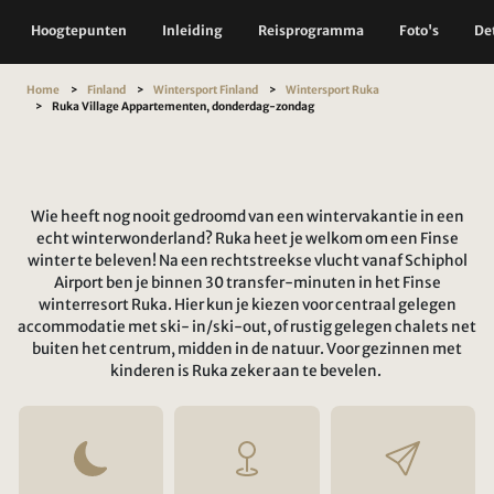
Hoogtepunten
Inleiding
Reisprogramma
Foto's
Det
Home
Finland
Wintersport Finland
Wintersport Ruka
Ruka Village Appartementen, donderdag-zondag
Wie heeft nog nooit gedroomd van een wintervakantie in een
echt winterwonderland? Ruka heet je welkom om een Finse
winter te beleven! Na een rechtstreekse vlucht vanaf Schiphol
Airport ben je binnen 30 transfer-minuten in het Finse
winterresort Ruka. Hier kun je kiezen voor centraal gelegen
accommodatie met ski- in/ski-out, of rustig gelegen chalets net
buiten het centrum, midden in de natuur. Voor gezinnen met
kinderen is Ruka zeker aan te bevelen.