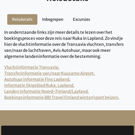
Reisdetails
Inbegrepen
Excursies
In onderstaande links zijn meer details te lezen over het
boekingsproces voor deze reis naar Ruka in Lapland. Zo vind je
hier de vluchtinformatie over de Transavia vluchten, transfers
van/naar de luchthaven, Avis Autohuur, maar ook meer
algemene landeninformatie over de bestemming.
Vluchtinformatie Transavia.
Transferinformatie van/naar Kuusamo Airport.
Autohuur informatie Fins Lapland.
Informatie Skigebied Ruka, Lapland.
Landen informatie Noord-Finland/Lapland.
Boekingsinformatie BBI Travel Finland winter(sport)reizen.