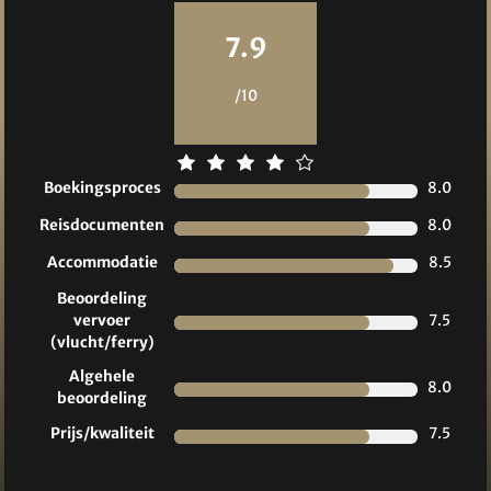
Reviews
7.9
/10
Boekingsproces
8.0
Reisdocumenten
8.0
Accommodatie
8.5
Beoordeling
vervoer
7.5
(vlucht/ferry)
Algehele
8.0
beoordeling
Prijs/kwaliteit
7.5