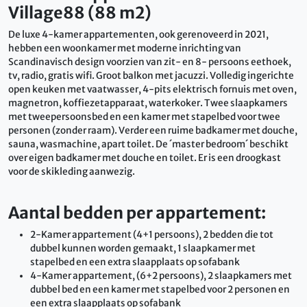
Village88 (88 m2)
De luxe 4-kamer appartementen, ook gerenoveerd in 2021,
hebben een woonkamer met moderne inrichting van
Scandinavisch design voorzien van zit- en 8- persoons eethoek,
tv, radio, gratis wifi. Groot balkon met jacuzzi. Volledig ingerichte
open keuken met vaatwasser, 4-pits elektrisch fornuis met oven,
magnetron, koffiezetapparaat, waterkoker. Twee slaapkamers
met tweepersoonsbed en een kamer met stapelbed voor twee
personen (zonder raam). Verder een ruime badkamer met douche,
sauna, wasmachine, apart toilet. De ´master bedroom´ beschikt
over eigen badkamer met douche en toilet. Er is een droogkast
voor de skikleding aanwezig.
Aantal bedden per appartement:
2-Kamer appartement (4+1 persoons), 2 bedden die tot
dubbel kunnen worden gemaakt, 1 slaapkamer met
stapelbed en een extra slaapplaats op sofabank
4-Kamer appartement, (6+2 persoons), 2 slaapkamers met
dubbel bed en een kamer met stapelbed voor 2 personen en
een extra slaapplaats op sofabank