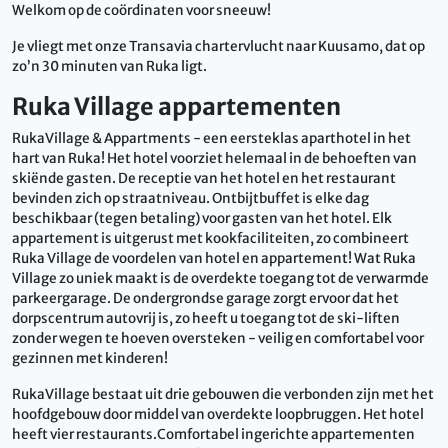
Welkom op de coördinaten voor sneeuw!
Je vliegt met onze Transavia chartervlucht naar Kuusamo, dat op
zo’n 30 minuten van Ruka ligt.
Ruka Village appartementen
RukaVillage & Appartments - een eersteklas aparthotel in het
hart van Ruka! Het hotel voorziet helemaal in de behoeften van
skiënde gasten. De receptie van het hotel en het restaurant
bevinden zich op straatniveau. Ontbijtbuffet is elke dag
beschikbaar (tegen betaling) voor gasten van het hotel. Elk
appartement is uitgerust met kookfaciliteiten, zo combineert
Ruka Village de voordelen van hotel en appartement! Wat Ruka
Village zo uniek maakt is de overdekte toegang tot de verwarmde
parkeergarage. De ondergrondse garage zorgt ervoor dat het
dorpscentrum autovrij is, zo heeft u toegang tot de ski-liften
zonder wegen te hoeven oversteken - veilig en comfortabel voor
gezinnen met kinderen!
RukaVillage bestaat uit drie gebouwen die verbonden zijn met het
hoofdgebouw door middel van overdekte loopbruggen. Het hotel
heeft vier restaurants.Comfortabel ingerichte appartementen