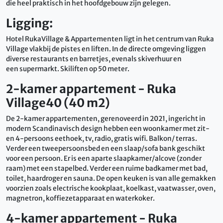
die heel praktisch in het hoofdgebouw zijn gelegen.
Ligging:
Hotel RukaVillage & Appartementen ligt in het centrum van Ruka
Village vlakbij de pistes en liften. In de directe omgeving liggen
diverse restaurants en barretjes, evenals skiverhuur en
een supermarkt. Skiliften op 50 meter.
2-kamer appartement - Ruka
Village40 (40 m2)
De 2-kamer appartementen, gerenoveerd in 2021, ingericht in
modern Scandinavisch design hebben een woonkamer met zit-
en 4-persoons eethoek, tv, radio, gratis wifi. Balkon/ terras.
Verder een tweepersoonsbed en een slaap/sofa bank geschikt
voor een persoon. Er is een aparte slaapkamer/alcove (zonder
raam) met een stapelbed. Verder een ruime badkamer met bad,
toilet, haardroger en sauna. De open keuken is van alle gemakken
voorzien zoals electrische kookplaat, koelkast, vaatwasser, oven,
magnetron, koffiezetapparaat en waterkoker.
4-kamer appartement - Ruka