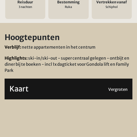
Reisduur
Bestemming
Vertrekken vanaf
3 nachten
Ruka
Schiphol
Hoogtepunten
Verblijf:
nette appartementen in het centrum
Highlights:
ski-in/ski-out - super centraal gelegen - ontbijt en
diner bij te boeken - incl 1x dagticket voor Gondola lift en Family
Park
Kaart
Vergroten