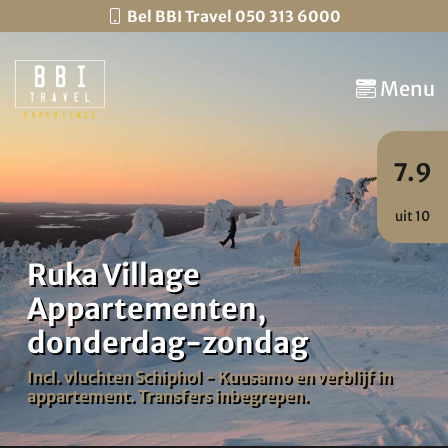
Bel BBI Travel 050 313 6000
Menu
7.9
uit 10
Ruka Village
Appartementen,
donderdag-zondag
Incl. vluchten Schiphol - Kuusamo en verblijf in
appartement. Transfers inbegrepen.