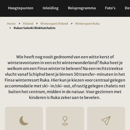
Hoogtepunten
Inleiding
Reisprogramma
Foto's
Det
Home
Finland
Wintersport Finland
Wintersport Ruka
Rukan Salonki Blokhutchalets
Wie heeft nog nooit gedroomd van een witte kerst of
winteravonturen in een echt winterwonderland? Ruka heet je
welkom om een Finse winter te beleven! Na een rechtstreekse
vlucht vanaf Schiphol bent je binnen 30 transfer-minuten in het
Finse winterresort Ruka. Hier kun je kiezen voor centraal gelegen
accommodatie met ski- in/ski-out, of rustig gelegen chalets net
buiten het centrum, midden in de natuur. Voor gezinnen met
kinderen is Ruka zeker aan te bevelen.