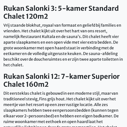
Rukan Salonki 3: 5-kamer Standard
Chalet 120m2
Vrij staande blokhut, royaal van formaat en geliefd bij families en
vrienden. Het chalet kijkt uit over het hart van ons resort,
namelijk Restaurant Kultala en de sauna’s. Dit chalet heeft vier
aparte slaapkamers en een open vide met vier extra bedden. De
grote woonkamer met open haard staat in verbinding met de
eetkamer en de volledig uitgeruste keuken. De sauna-afdeling
beschikt over de doucheruimtes en er zijn twee aparte toiletten in
het chalet.
Rukan Salonki 12: 7-kamer Superior
Chalet 160m2
Dit eersteklas chalet is gebouwd in een moderne stijl, maar van
traditioneel stevig, Fins grijs hout. Het chalet kijkt uit over het
meertje van het resort op een zeer rustige locatie. Alle zes
slaapkamers hebben twee eenpersoonsbedden (kunnen tegen
elkaar voor 2-persoonsbed) en hebben een eigen badkamer. De
ruime woonkamer met eethoek en open haard laat het