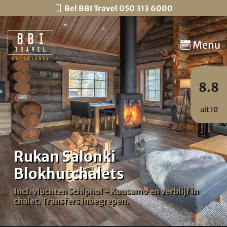
Bel BBI Travel 050 313 6000
Menu
8.8
uit 10
Rukan Salonki
Blokhutchalets
Incl. vluchten Schiphol - Kuusamo en verblijf in
chalet. Transfers inbegrepen.