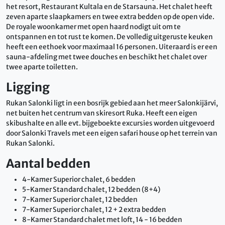
het resort, Restaurant Kultala en de Starsauna. Het chalet heeft
zeven aparte slaapkamers en twee extra bedden op de open vide.
De royale woonkamer met open haard nodigt uit om te
ontspannen en tot rust te komen. De volledig uitgeruste keuken
heeft een eethoek voor maximaal 16 personen. Uiteraard is er een
sauna-afdeling met twee douches en beschikt het chalet over
twee aparte toiletten.
Ligging
Rukan Salonki ligt in een bosrijk gebied aan het meer Salonkijärvi,
net buiten het centrum van skiresort Ruka. Heeft een eigen
skibushalte en alle evt. bijgeboekte excursies worden uitgevoerd
door Salonki Travels met een eigen safari house op het terrein van
Rukan Salonki.
Aantal bedden
4-Kamer Superior chalet, 6 bedden
5-Kamer Standard chalet, 12 bedden (8+4)
7-Kamer Superior chalet, 12 bedden
7-Kamer Superior chalet, 12 + 2 extra bedden
8-Kamer Standard chalet met loft, 14 - 16 bedden