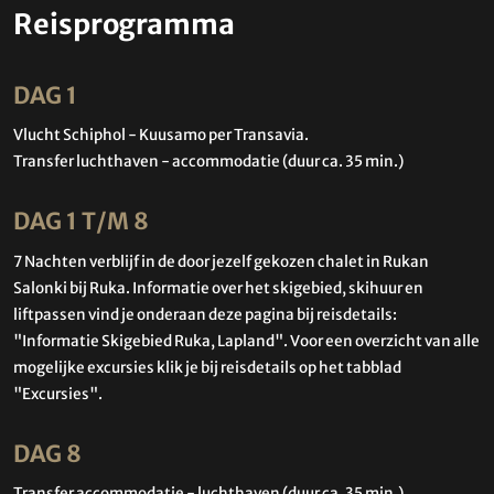
Reisprogramma
DAG 1
Vlucht Schiphol - Kuusamo per Transavia.
Transfer luchthaven - accommodatie (duur ca. 35 min.)
DAG 1 T/M 8
7 Nachten verblijf in de door jezelf gekozen chalet in Rukan
Salonki bij Ruka. Informatie over het skigebied, skihuur en
liftpassen vind je onderaan deze pagina bij reisdetails:
"Informatie Skigebied Ruka, Lapland". Voor een overzicht van alle
mogelijke excursies klik je bij reisdetails op het tabblad
"Excursies".
DAG 8
Transfer accommodatie - luchthaven (duur ca. 35 min.)