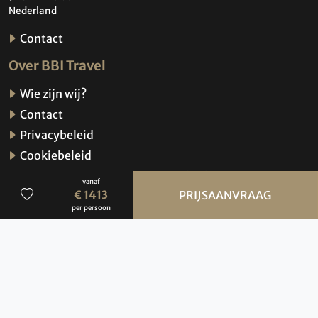
Nederland
Contact
Over BBI Travel
Wie zijn wij?
Contact
Privacybeleid
Cookiebeleid
ANVR Reisvoorwaarden, SGR, disclaimer &
vanaf
copyright
€ 1413
PRIJSAANVRAAG
per persoon
Vacatures
Brochures
Verzekeringen
Hoe werkt de website?