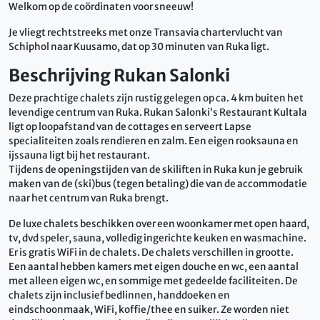
Welkom op de coördinaten voor sneeuw!
Je vliegt rechtstreeks met onze Transavia chartervlucht van
Schiphol naar Kuusamo, dat op 30 minuten van Ruka ligt.
Beschrijving Rukan Salonki
Deze prachtige chalets zijn rustig gelegen op ca. 4 km buiten het
levendige centrum van Ruka. Rukan Salonki’s Restaurant Kultala
ligt op loopafstand van de cottages en serveert Lapse
specialiteiten zoals rendieren en zalm. Een eigen rooksauna en
ijssauna ligt bij het restaurant.
Tijdens de openingstijden van de skiliften in Ruka kun je gebruik
maken van de (ski)bus (tegen betaling) die van de accommodatie
naar het centrum van Ruka brengt.
De luxe chalets beschikken over een woonkamer met open haard,
tv, dvd speler, sauna, volledig ingerichte keuken en wasmachine.
Er is gratis WiFi in de chalets. De chalets verschillen in grootte.
Een aantal hebben kamers met eigen douche en wc, een aantal
met alleen eigen wc, en sommige met gedeelde faciliteiten. De
chalets zijn inclusief bedlinnen, handdoeken en
eindschoonmaak, WiFi, koffie/thee en suiker. Ze worden niet