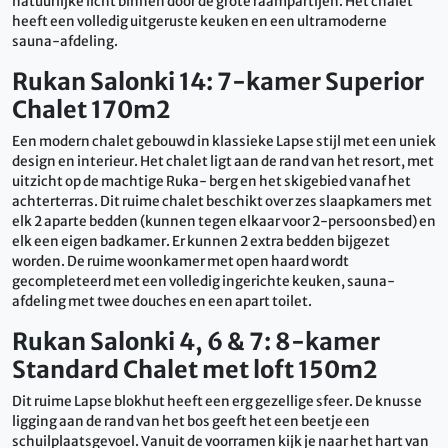
natuurlijke licht binnen door de grote raampartijen. Het chalet
heeft een volledig uitgeruste keuken en een ultramoderne
sauna-afdeling.
Rukan Salonki 14: 7-kamer Superior
Chalet 170m2
Een modern chalet gebouwd in klassieke Lapse stijl met een uniek
design en interieur. Het chalet ligt aan de rand van het resort, met
uitzicht op de machtige Ruka- berg en het skigebied vanaf het
achterterras. Dit ruime chalet beschikt over zes slaapkamers met
elk 2 aparte bedden (kunnen tegen elkaar voor 2-persoonsbed) en
elk een eigen badkamer. Er kunnen 2 extra bedden bijgezet
worden. De ruime woonkamer met open haard wordt
gecompleteerd met een volledig ingerichte keuken, sauna-
afdeling met twee douches en een apart toilet.
Rukan Salonki 4, 6 & 7: 8-kamer
Standard Chalet met loft 150m2
Dit ruime Lapse blokhut heeft een erg gezellige sfeer. De knusse
ligging aan de rand van het bos geeft het een beetje een
schuilplaatsgevoel. Vanuit de voorramen kijk je naar het hart van