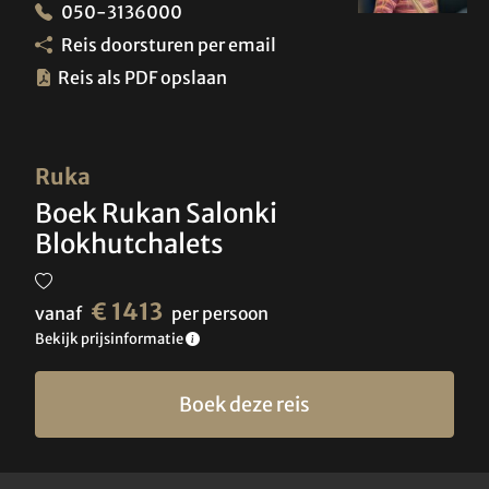
050-3136000
Reis doorsturen per email
Reis als PDF opslaan
Ruka
Boek Rukan Salonki
Blokhutchalets
€ 1413
vanaf
per persoon
Bekijk prijsinformatie
Boek deze reis