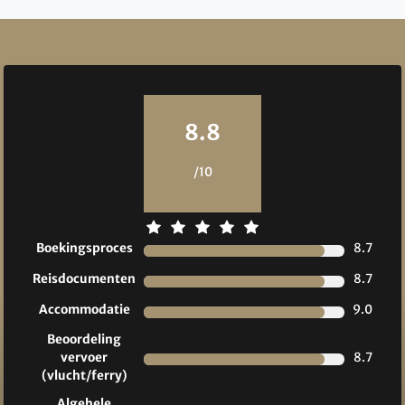
Reviews
8.8
/10
Boekingsproces
8.7
Reisdocumenten
8.7
Accommodatie
9.0
Beoordeling
vervoer
8.7
(vlucht/ferry)
Algehele