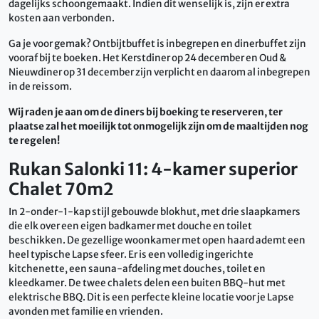
dagelijks schoongemaakt. Indien dit wenselijk is, zijn er extra
kosten aan verbonden.
Ga je voor gemak? Ontbijtbuffet is inbegrepen en dinerbuffet zijn
vooraf bij te boeken. Het Kerstdiner op 24 december en Oud &
Nieuwdiner op 31 december zijn verplicht en daarom al inbegrepen
in de reissom.
Wij raden je aan om de diners bij boeking te reserveren, ter
plaatse zal het moeilijk tot onmogelijk zijn om de maaltijden nog
te regelen!
Rukan Salonki 11: 4-kamer superior
Chalet 70m2
In 2-onder-1-kap stijl gebouwde blokhut, met drie slaapkamers
die elk over een eigen badkamer met douche en toilet
beschikken. De gezellige woonkamer met open haard ademt een
heel typische Lapse sfeer. Er is een volledig ingerichte
kitchenette, een sauna-afdeling met douches, toilet en
kleedkamer. De twee chalets delen een buiten BBQ-hut met
elektrische BBQ. Dit is een perfecte kleine locatie voor je Lapse
avonden met familie en vrienden.