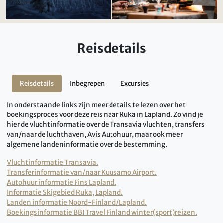
Reisdetails
Reisdetails
Inbegrepen
Excursies
In onderstaande links zijn meer details te lezen over het
boekingsproces voor deze reis naar Ruka in Lapland. Zo vind je
hier de vluchtinformatie over de Transavia vluchten, transfers
van/naar de luchthaven, Avis Autohuur, maar ook meer
algemene landeninformatie over de bestemming.
Vluchtinformatie Transavia.
Transferinformatie van/naar Kuusamo Airport.
Autohuur informatie Fins Lapland.
Informatie Skigebied Ruka, Lapland.
Landen informatie Noord-Finland/Lapland.
Boekingsinformatie BBI Travel Finland winter(sport)reizen.