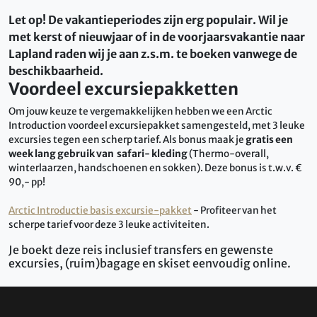
Let op! De vakantieperiodes zijn erg populair. Wil je
met kerst of nieuwjaar of in de voorjaarsvakantie naar
Lapland raden wij je aan z.s.m. te boeken vanwege de
beschikbaarheid.
Voordeel excursiepakketten
Om jouw keuze te vergemakkelijken hebben we een Arctic
Introduction voordeel excursiepakket samengesteld, met 3 leuke
excursies tegen een scherp tarief. Als bonus maak je
gratis een
week lang gebruik van
safari- kleding
(Thermo-overall,
winterlaarzen, handschoenen en sokken). Deze bonus is t.w.v. €
90,- pp!
Arctic Introductie basis excursie-pakket
- Profiteer van het
scherpe tarief voor deze 3 leuke activiteiten.
Je boekt deze reis inclusief transfers en gewenste
excursies, (ruim)bagage en skiset eenvoudig online.