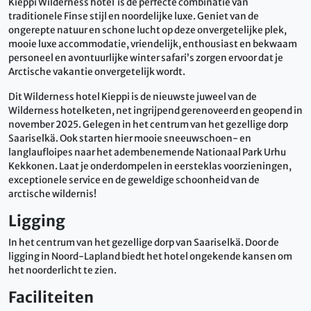
Kieppi Wilderness hotel is de perfecte combinatie van
traditionele Finse stijl en noordelijke luxe. Geniet van de
ongerepte natuur en schone lucht op deze onvergetelijke plek,
mooie luxe accommodatie, vriendelijk, enthousiast en bekwaam
personeel en avontuurlijke winter safari’s zorgen ervoor dat je
Arctische vakantie onvergetelijk wordt.
Dit Wilderness hotel Kieppi is de nieuwste juweel van de
Wilderness hotelketen, net ingrijpend gerenoveerd en geopend in
november 2025. Gelegen in het centrum van het gezellige dorp
Saariselkä. Ook starten hier mooie sneeuwschoen- en
langlaufloipes naar het adembenemende Nationaal Park Urhu
Kekkonen. Laat je onderdompelen in eersteklas voorzieningen,
exceptionele service en de geweldige schoonheid van de
arctische wildernis!
Ligging
In het centrum van het gezellige dorp van Saariselkä. Door de
ligging in Noord-Lapland biedt het hotel ongekende kansen om
het noorderlicht te zien.
Faciliteiten