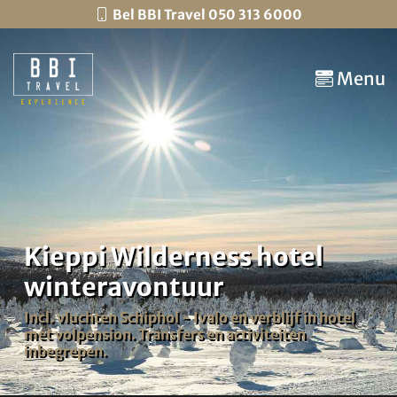
Bel BBI Travel 050 313 6000
Menu
Kieppi Wilderness hotel
winteravontuur
Incl. vluchten Schiphol - Ivalo en verblijf in hotel
met volpension. Transfers en activiteiten
inbegrepen.