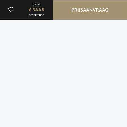
Nederland
vanaf
€ 3448
PRIJSAANVRAAG
Contact
per persoon
Over BBI Travel
Wie zijn wij?
Contact
Privacybeleid
Cookiebeleid
ANVR Reisvoorwaarden, SGR, disclaimer &
copyright
Vacatures
Brochures
Verzekeringen
Hoe werkt de website?