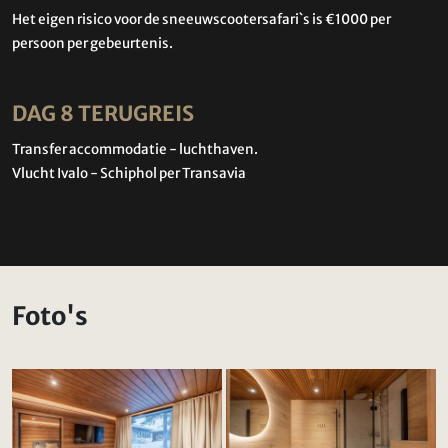
Het eigen risico voor de sneeuwscootersafari`s is €1000 per
persoon per gebeurtenis.
DAG 8 TERUGREIS
Transfer accommodatie - luchthaven.
Vlucht Ivalo - Schiphol per Transavia
Foto's