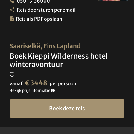
050-3136000
Reis doorsturen per email
Reis als PDF opslaan
Saariselkä, Fins Lapland
Boek Kieppi Wilderness hotel
winteravontuur
€ 3448
vanaf
per persoon
Bekijk prijsinformatie
Boek deze reis