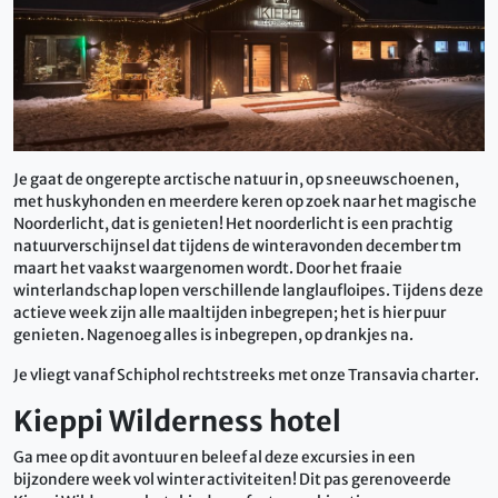
Je gaat de ongerepte arctische natuur in, op sneeuwschoenen,
met huskyhonden en meerdere keren op zoek naar het magische
Noorderlicht, dat is genieten! Het noorderlicht is een prachtig
natuurverschijnsel dat tijdens de winteravonden december tm
maart het vaakst waargenomen wordt. Door het fraaie
winterlandschap lopen verschillende langlaufloipes. Tijdens deze
actieve week zijn alle maaltijden inbegrepen; het is hier puur
genieten. Nagenoeg alles is inbegrepen, op drankjes na.
Je vliegt vanaf Schiphol rechtstreeks met onze Transavia charter.
Kieppi Wilderness hotel
Ga mee op dit avontuur en beleef al deze excursies in een
bijzondere week vol winter activiteiten! Dit pas gerenoveerde