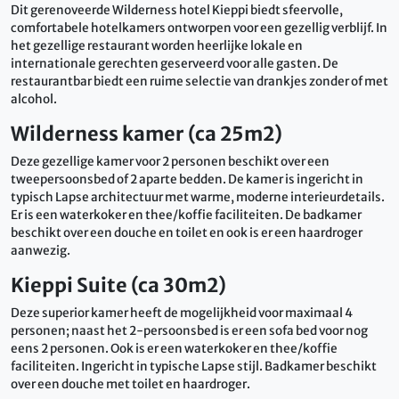
Dit gerenoveerde Wilderness hotel Kieppi biedt sfeervolle,
comfortabele hotelkamers ontworpen voor een gezellig verblijf. In
het gezellige restaurant worden heerlijke lokale en
internationale gerechten geserveerd voor alle gasten. De
restaurantbar biedt een ruime selectie van drankjes zonder of met
alcohol.
Wilderness kamer (ca 25m2)
Deze gezellige kamer voor 2 personen beschikt over een
tweepersoonsbed of 2 aparte bedden. De kamer is ingericht in
typisch Lapse architectuur met warme, moderne interieurdetails.
Er is een waterkoker en thee/koffie faciliteiten. De badkamer
beschikt over een douche en toilet en ook is er een haardroger
aanwezig.
Kieppi Suite (ca 30m2)
Deze superior kamer heeft de mogelijkheid voor maximaal 4
personen; naast het 2-persoonsbed is er een sofa bed voor nog
eens 2 personen. Ook is er een waterkoker en thee/koffie
faciliteiten. Ingericht in typische Lapse stijl. Badkamer beschikt
over een douche met toilet en haardroger.