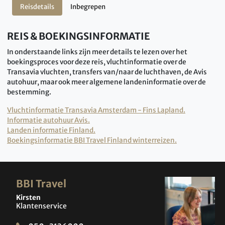
Reisdetails
Inbegrepen
REIS & BOEKINGSINFORMATIE
In onderstaande links zijn meer details te lezen over het
boekingsproces voor deze reis, vluchtinformatie over de
Transavia vluchten, transfers van/naar de luchthaven, de Avis
autohuur, maar ook meer algemene landeninformatie over de
bestemming.
Vluchtinformatie Transavia Amsterdam - Fins Lapland.
Informatie autohuur Avis.
Landen informatie Finland.
Boekingsinformatie BBI Travel Finland winterreizen.
BBI Travel
Kirsten
Klantenservice