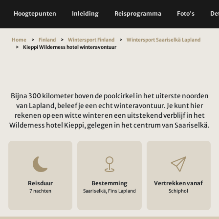
Hoogtepunten
Inleiding
Reisprogramma
Foto's
Det
Home
Finland
Wintersport Finland
Wintersport Saariselkä Lapland
Kieppi Wilderness hotel winteravontuur
Bijna 300 kilometer boven de poolcirkel in het uiterste noorden
van Lapland, beleef je een echt winteravontuur. Je kunt hier
rekenen op een witte winter en een uitstekend verblijf in het
Wilderness hotel Kieppi, gelegen in het centrum van Saariselkä.
Reisduur
Bestemming
Vertrekken vanaf
7 nachten
Saariselkä, Fins Lapland
Schiphol