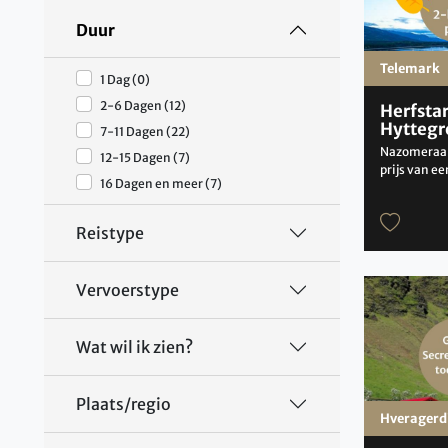
Duur
Telemark
1 Dag (0)
2-6 Dagen (12)
Herfsta
Hyttegr
7-11 Dagen (22)
Nazomeraan
12-15 Dagen (7)
prijs van e
16 Dagen en meer (7)
Reistype
Vervoerstype
Wat wil ik zien?
Plaats/regio
Hveragerd