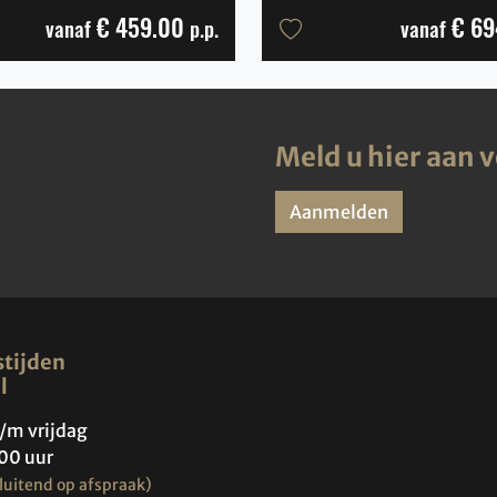
€ 459.00
€ 69
vanaf
p.p.
vanaf
Meld u hier aan 
Aanmelden
tijden
l
/m vrijdag
00 uur
luitend op afspraak)