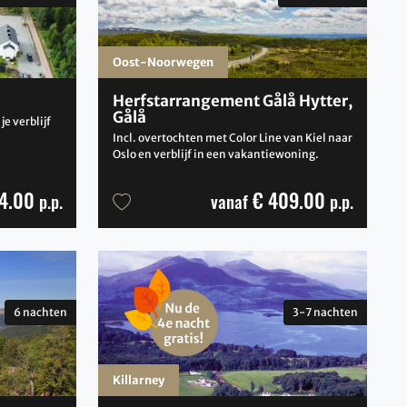
Oost-Noorwegen
Herfstarrangement Gålå Hytter,
Gålå
e verblijf
Incl. overtochten met Color Line van Kiel naar
Oslo en verblijf in een vakantiewoning.
4.00
€ 409.00
p.p.
vanaf
p.p.
6 nachten
3-7 nachten
Killarney