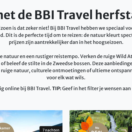
met de BBI Travel herf
zoen is dat zeker niet! Bij BBI Travel hebben we speciaal v
it is de perfecte tijd om te reizen: de natuur kleurt spect
prijzen zijn aantrekkelijker dan in het hoogseizoen.
natuur en een rustiger reistempo. Verken de ruige Wild Atla
of beleef de stilte in de Zweedse bossen. Deze aanbiedingen z
an ruige natuur, culturele ontmoetingen of ultieme ontsp
voor elk wat wils.
g online bij BBI Travel.
TIP:
Geef in het filter je wensen aan 
7 nachten