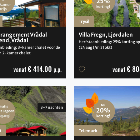
Trysil
rrangement Vrådal
Villa Fregn, Ljørdalen
end, Vrådal
Herfstaanbieding: 25% korting op j
bieding: 3-kamer chalet voor de
(24 aug t/m 31 okt)
en 2-kamer chalet
€ 414.00
€ 80
vanaf
p.p.
vanaf
3-7 nachten
i
Telemark