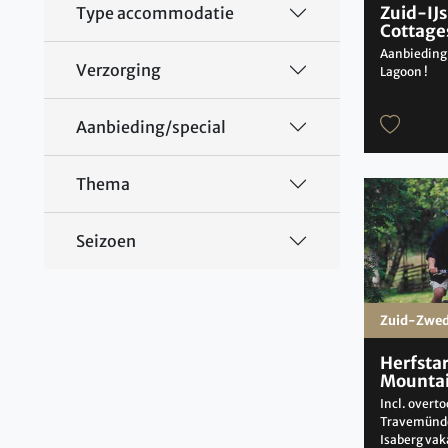
Zuid-IJs
Type accommodatie
Cottage
Aanbieding:
Verzorging
Lagoon !
Aanbieding/special
Thema
Seizoen
Zuid-Zwe
Herfsta
Mountai
Incl. overt
Travemünde
Isaberg va