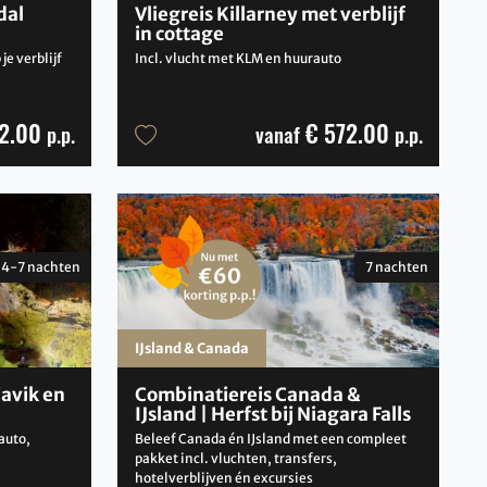
dal
Vliegreis Killarney met verblijf
in cottage
e verblijf
Incl. vlucht met KLM en huurauto
2.00
€ 572.00
p.p.
vanaf
p.p.
4-7 nachten
7 nachten
IJsland & Canada
avik en
Combinatiereis Canada &
IJsland | Herfst bij Niagara Falls
auto,
Beleef Canada én IJsland met een compleet
pakket incl. vluchten, transfers,
hotelverblijven én excursies