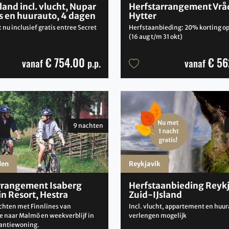
land incl. vlucht, Nupar
Herfstarrangement Vrå
s en huurauto, 4 dagen
Hytter
 nu inclusief gratis entree Secret
Herfstaanbieding: 20% korting op j
(16 aug t/m 31 okt)
€ 754.00
€ 56
vanaf
p.p.
vanaf
9 nachten
den
Reykjavik
rrangement Isaberg
Herfstaanbieding Reykj
n Resort, Hestra
Zuid-IJsland
ochten met Finnlines van
Incl. vlucht, appartement en huur
 naar Malmö en weekverblijf in
verlengen mogelijk
kantiewoning.