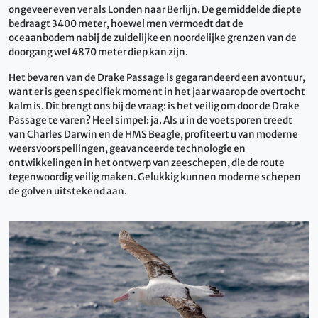
ongeveer even ver als Londen naar Berlijn. De gemiddelde diepte
bedraagt ​​3400 meter, hoewel men vermoedt dat de
oceaanbodem nabij de zuidelijke en noordelijke grenzen van de
doorgang wel 4870 meter diep kan zijn.
Het bevaren van de Drake Passage is gegarandeerd een avontuur,
want er is geen specifiek moment in het jaar waarop de overtocht
kalm is. Dit brengt ons bij de vraag: is het veilig om door de Drake
Passage te varen? Heel simpel: ja. Als u in de voetsporen treedt
van Charles Darwin en de HMS Beagle, profiteert u van moderne
weersvoorspellingen, geavanceerde technologie en
ontwikkelingen in het ontwerp van zeeschepen, die de route
tegenwoordig veilig maken. Gelukkig kunnen moderne schepen
de golven uitstekend aan.