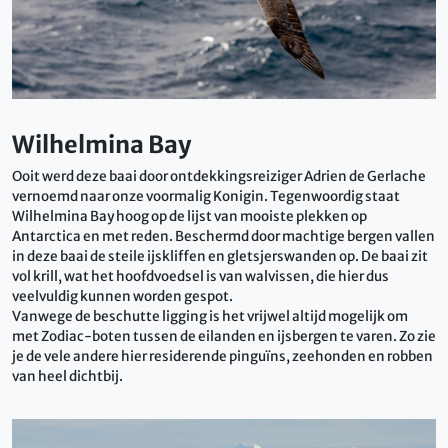
Wilhelmina Bay
Ooit werd deze baai door ontdekkingsreiziger Adrien de Gerlache
vernoemd naar onze voormalig Konigin. Tegenwoordig staat
Wilhelmina Bay hoog op de lijst van mooiste plekken op
Antarctica en met reden. Beschermd door machtige bergen vallen
in deze baai de steile ijskliffen en gletsjerswanden op. De baai zit
vol krill, wat het hoofdvoedsel is van walvissen, die hier dus
veelvuldig kunnen worden gespot.
Vanwege de beschutte ligging is het vrijwel altijd mogelijk om
met Zodiac-boten tussen de eilanden en ijsbergen te varen. Zo zie
je de vele andere hier residerende pinguïns, zeehonden en robben
van heel dichtbij.