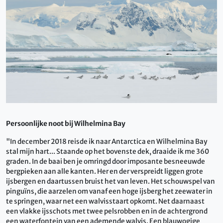
Persoonlijke noot bij Wilhelmina Bay
"In december 2018 reisde ik naar Antarctica en Wilhelmina Bay
stal mijn hart... Staande op het bovenste dek, draaide ik me 360
graden. In de baai ben je omringd door imposante besneeuwde
bergpieken aan alle kanten. Her en der verspreidt liggen grote
ijsbergen en daartussen bruist het van leven. Het schouwspel van
pinguïns, die aarzelen om vanaf een hoge ijsberg het zeewater in
te springen, waar net een walvisstaart opkomt. Net daarnaast
een vlakke ijsschots met twee pelsrobben en in de achtergrond
een waterfontein van een ademende walvis. Een blauwogige