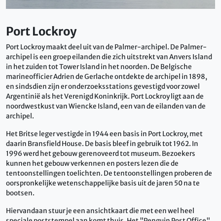
Port Lockroy
Port Lockroy maakt deel uit van de Palmer-archipel. De Palmer-
archipel is een groep eilanden die zich uitstrekt van Anvers Island
in het zuiden tot Tower Island in het noorden. De Belgische
marineofficier Adrien de Gerlache ontdekte de archipel in 1898,
en sindsdien zijn er onderzoeksstations gevestigd voor zowel
Argentinië als het Verenigd Koninkrijk. Port Lockroy ligt aan de
noordwestkust van Wiencke Island, een van de eilanden van de
archipel.
Het Britse leger vestigde in 1944 een basis in Port Lockroy, met
daarin Bransfield House. De basis bleef in gebruik tot 1962. In
1996 werd het gebouw gerenoveerd tot museum. Bezoekers
kunnen het gebouw verkennen en posters lezen die de
tentoonstellingen toelichten. De tentoonstellingen proberen de
oorspronkelijke wetenschappelijke basis uit de jaren 50 na te
bootsen.
Hiervandaan stuur je een ansichtkaart die met een wel heel
speciale poststempel aan komt thuis. Het "Penguin Post Office"