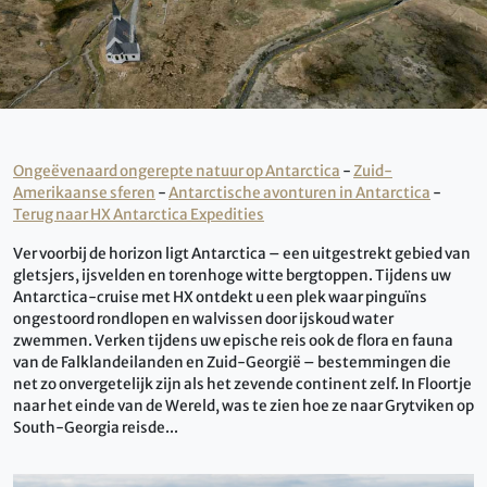
Ongeëvenaard ongerepte natuur op Antarctica
-
Zuid-
Amerikaanse sferen
-
Antarctische avonturen in Antarctica
-
Terug naar HX Antarctica Expedities
Ver voorbij de horizon ligt Antarctica – een uitgestrekt gebied van
gletsjers, ijsvelden en torenhoge witte bergtoppen. Tijdens uw
Antarctica-cruise met HX ontdekt u een plek waar pinguïns
ongestoord rondlopen en walvissen door ijskoud water
zwemmen. Verken tijdens uw epische reis ook de flora en fauna
van de Falklandeilanden en Zuid-Georgië – bestemmingen die
net zo onvergetelijk zijn als het zevende continent zelf. In Floortje
naar het einde van de Wereld, was te zien hoe ze naar Grytviken op
South-Georgia reisde...