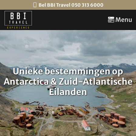
Bel BBI Travel 050 313 6000
Menu
Unieke bestemmingen op
Antarctica & Zuid-Atlantische
Eilanden