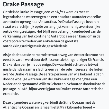
Drake Passage
Ontdek de Drake Passage, een van ï¿½s werelds meest
legendarische waterwegen en een absolute aanrader voor elke
avonturier op weg naar Antarctica. De Drake Passage bevaren
staat waarschijnlijk op de verlanglijst van menig avontuurlijke
ontdekkingsreiziger. Het blijft een belangrijk onderdeel van de
verkenning van het continent Antarctica en een kans om in de
voetsporen te treden van enkele van de grootste
ontdekkingsreizigers uit de geschiedenis.
Als je dacht dat de beroemdste waterweg van Antarctica voor het
eerst bevaren werd door de Britse ontdekkingsreiziger Sir Francis
Drake, dan ben je niet de enige. De waarheid achter de ietwat
misleidende naam is slechts één van de vele interessante feiten
over de Drake Passage.De eerste persoon van wie bekend is dat hij
door de woelige wateren van de Drake Passage voer, was een
Nederlander genaamd Willem Schouten. Schouten doorkruiste de
passage in 1616, bijna veertig jaar na Drakes eerste Antarctische
expeditie.
Deze bijzondere waterweg verbindt de Stille Oceaan met de
Atlantische Oceaan en is maar liefst 997 kilometer breed –