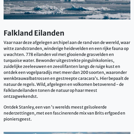
Falkland Eilanden
Vaar naar deze afgelegen archipel aan de rand van de wereld, waar
witte zandstranden, winderige heidevelden en een rijke fauna op
u wachten. 778 eilanden vol met glooiende grasvelden en
turquoise water. Bewonder uitgestrekte pinguïnkolonies,
zuidelijke zeeleeuwen en zeeolifanten langs de ruige kust en
ontdek een vogelparadijs met meer dan 200 soorten, waaronder
wenkbrauwalbatrossen en gestreepte caracara’s. Hier bepaalt de
natuur de regels. Wild, afgelegen en volkomen betoverend - de
Falklandeilanden tonen de natuur op haar meest
ontzagwekendst.
Ontdek Stanley, een van ’s werelds meest geïsoleerde
nederzettingen, met een fascinerende mix van Brits erfgoed en
pioniersgeest.