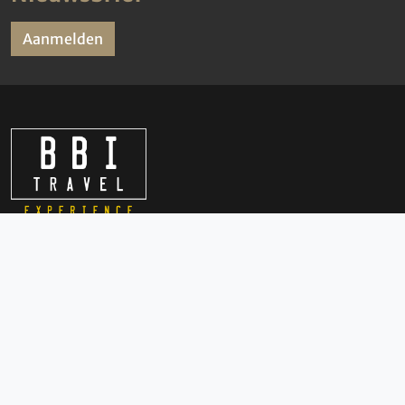
Aanmelden
Advies
050 3136000
info@bbi-travel.nl
Openingstijden