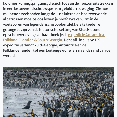
kolonies koningspinguïns, die zich tot aan de horizon uitstrekken
in een betoverend schouwspel van geluid en beweging. Zie hoe
miljoenen zeehonden langs de kust luieren en hoe zwervende
albatrossen moeiteloos boven je hoofd zweven. Om in de
voetsporen van legendarische poolontdekkers te treden en
getuige te zijn van de historische setting van Shackletons
epische overlevingsverhaal, boek je de
expeditie Antarctica,
Falkland Eilanden & South Georgia
. Deze all-inclusive HX-
expeditie verbindt Zuid-Georgië, Antarctica en de
Falklandeilanden tot één buitengewone reis naar de rand van de
wereld.