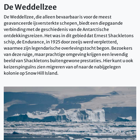
De Weddellzee
De Weddellzee, die alleen bevaarbaar is voor de meest
geavanceerde ijsversterkte schepen, biedt een diepgaande
verbinding met de geschiedenis van de Antarctische
ontdekkingsreizen. Het was in dit gebied dat Ernest Shackletons
schip, de Endurance, in 1925 door zeeijs werd verpletterd,
waarmee zijn legendarische overlevingstocht begon. Bezoekers
van deze ruige, maar prachtige omgeving krijgen een levendig
beeld van Shackletons buitengewone prestaties. Hier kunt u ook
keizerspinguïns zien migreren van of naar de nabijgelegen
kolonie op Snow Hill Island.