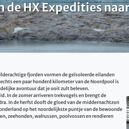
n de HX Expedities naa
childerachtige fjorden vormen de geïsoleerde eilanden
slechts een paar honderd kilometer van de Noordpool is
elijke avontuur dat je ooit zult beleven.
id. In de zomer arriveren trekvogels en brengt de
ndra. In de herfst dooft de gloed van de middernachtzon
 wonderland op het noordelijkste puntje van de bewoonde
beren, zeehonden, walrussen, poolvossen en rendieren