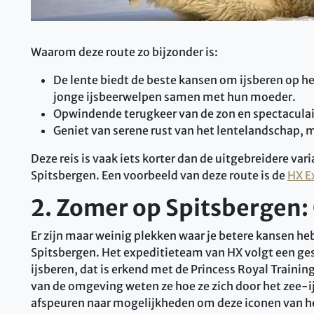
Waarom deze route zo bijzonder is:
De lente biedt de beste kansen om ijsberen op he
jonge ijsbeerwelpen samen met hun moeder.
Opwindende terugkeer van de zon en spectacula
Geniet van serene rust van het lentelandschap, 
Deze reis is vaak iets korter dan de uitgebreidere v
Spitsbergen. Een voorbeeld van deze route is de
HX E
2. Zomer op Spitsbergen
Er zijn maar weinig plekken waar je betere kansen heb
Spitsbergen. Het expeditieteam van HX volgt een g
ijsberen, dat is erkend met de Princess Royal Traini
van de omgeving weten ze hoe ze zich door het zee-
afspeuren naar mogelijkheden om deze iconen van het