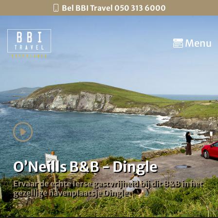
Bel BBI Travel 050 313 6000
Menu
O’Neills B&B - Dingle
Ervaar de echte Ierse gastvrijheid bij dit B&B in het
gezellige havenplaatsje Dingle