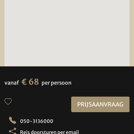
€ 68
vanaf
per persoon
PRIJSAANVRAAG
050-3136000
Reis doorsturen per email