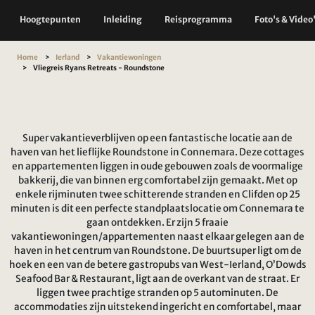
Hoogtepunten
Inleiding
Reisprogramma
Foto's & Video
Home
Ierland
Vakantiewoningen
Vliegreis Ryans Retreats - Roundstone
Super vakantieverblijven op een fantastische locatie aan de
haven van het lieflijke Roundstone in Connemara. Deze cottages
en appartementen liggen in oude gebouwen zoals de voormalige
bakkerij, die van binnen erg comfortabel zijn gemaakt. Met op
enkele rijminuten twee schitterende stranden en Clifden op 25
minuten is dit een perfecte standplaatslocatie om Connemara te
gaan ontdekken. Er zijn 5 fraaie
vakantiewoningen/appartementen naast elkaar gelegen aan de
haven in het centrum van Roundstone. De buurtsuper ligt om de
hoek en een van de betere gastropubs van West-Ierland, O’Dowds
Seafood Bar & Restaurant, ligt aan de overkant van de straat. Er
liggen twee prachtige stranden op 5 autominuten. De
accommodaties zijn uitstekend ingericht en comfortabel, maar