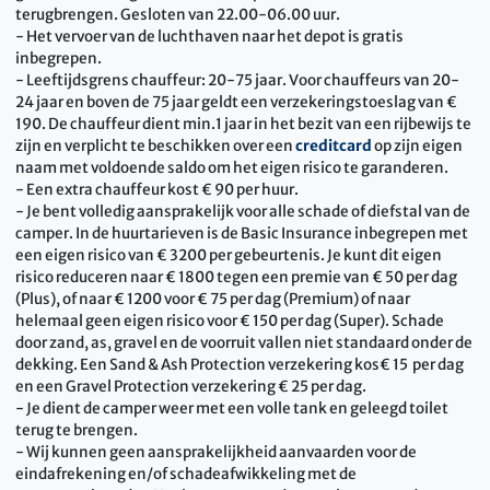
terugbrengen. Gesloten van 22.00-06.00 uur.
- Het vervoer van de luchthaven naar het depot is gratis
inbegrepen.
- Leeftijdsgrens chauffeur: 20-75 jaar. Voor chauffeurs van 20-
24 jaar en boven de 75 jaar geldt een verzekeringstoeslag van €
190. De chauffeur dient min.1 jaar in het bezit van een rijbewijs te
zijn en verplicht te beschikken over een
creditcard
op zijn eigen
naam met voldoende saldo om het eigen risico te garanderen.
- Een extra chauffeur kost € 90 per huur.
- Je bent volledig aansprakelijk voor alle schade of diefstal van de
camper.
In de huurtarieven is de Basic Insurance inbegrepen met
een eigen risico van € 3200 per gebeurtenis. Je kunt dit eigen
risico reduceren naar € 1800 tegen een premie van € 50 per dag
(Plus), of naar € 1200 voor € 75 per dag (Premium) of naar
helemaal geen eigen risico voor € 150 per dag (Super). Schade
door zand, as, gravel en de voorruit vallen niet standaard onder de
dekking. Een Sand & Ash Protection verzekering kos€ 15 per dag
en een Gravel Protection verzekering € 25 per dag.
- Je dient de camper weer met een volle tank en geleegd toilet
terug te brengen.
- Wij kunnen geen aansprakelijkheid aanvaarden voor de
eindafrekening en/of schadeafwikkeling met de