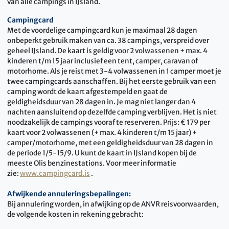
van alle campings in IJsland.
Campingcard
Met de voordelige campingcard kun je maximaal 28 dagen
onbeperkt gebruik maken van ca. 38 campings, verspreid over
geheel IJsland. De kaart is geldig voor 2 volwassenen + max. 4
kinderen t/m 15 jaar inclusief een tent, camper, caravan of
motorhome. Als je reist met 3-4 volwassenen in 1 camper moet je
twee campingcards aanschaffen. Bij het eerste gebruik van een
camping wordt de kaart afgestempeld en gaat de
geldigheidsduur van 28 dagen in. Je mag niet langer dan 4
nachten aansluitend op dezelfde camping verblijven. Het is niet
noodzakelijk de campings vooraf te reserveren. Prijs: € 179 per
kaart voor 2 volwassenen (+ max. 4 kinderen t/m 15 jaar) +
camper/motorhome, met een geldigheidsduur van 28 dagen in
de periode 1/5-15/9. U kunt de kaart in IJsland kopen bij de
meeste Olis benzinestations. Voor meer informatie
zie:
www.campingcard.is
.
Afwijkende annuleringsbepalingen:
Bij annulering worden, in afwijking op de ANVR reisvoorwaarden,
de volgende kosten in rekening gebracht: