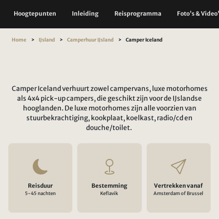
Hoogtepunten
Inleiding
Reisprogramma
Foto's & Video
Home
IJsland
Camperhuur IJsland
Camper Iceland
Camper Iceland verhuurt zowel campervans, luxe motorhomes
als 4x4 pick-up campers, die geschikt zijn voor de IJslandse
hooglanden. De luxe motorhomes zijn alle voorzien van
stuurbekrachtiging, kookplaat, koelkast, radio/cd en
douche/toilet.
Reisduur
Bestemming
Vertrekken vanaf
5-45 nachten
Keflavik
Amsterdam of Brussel