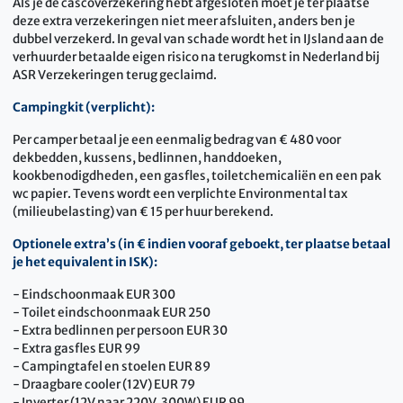
Als je de cascoverzekering hebt afgesloten moet je ter plaatse
deze extra verzekeringen niet meer afsluiten, anders ben je
dubbel verzekerd. In geval van schade wordt het in IJsland aan de
verhuurder betaalde eigen risico na terugkomst in Nederland bij
ASR Verzekeringen terug geclaimd.
Campingkit (verplicht):
Per camper betaal je een eenmalig bedrag van € 480 voor
dekbedden, kussens, bedlinnen, handdoeken,
kookbenodigdheden, een gasfles, toiletchemicaliën en een pak
wc papier. Tevens wordt een verplichte Environmental tax
(milieubelasting) van € 15 per huur berekend.
Optionele extra’s (in € indien vooraf geboekt, ter plaatse betaal
je het equivalent in ISK):
- Eindschoonmaak EUR 300
- Toilet eindschoonmaak EUR 250
- Extra bedlinnen per persoon EUR 30
- Extra gasfles EUR 99
- Campingtafel en stoelen EUR 89
- Draagbare cooler (12V) EUR 79
- Inverter (12V naar 220V, 300W) EUR 99