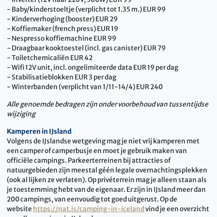
- Baby/kinderstoeltje (verplicht tot 1.35 m.) EUR 99
- Kinderverhoging (booster) EUR 29
- Koffiemaker (french press) EUR 19
- Nespresso koffiemachine EUR 99
- Draagbaar kooktoestel (incl. gas canister) EUR 79
- Toiletchemicaliën EUR 42
- Wifi 12V unit, incl. ongelimiteerde data EUR 19 per dag
- Stabilisatieblokken EUR 3 per dag
- Winterbanden (verplicht van 1/11-14/4) EUR 240
Alle genoemde bedragen zijn onder voorbehoud van tussentijdse
wijziging
Kamperen in IJsland
Volgens de IJslandse wetgeving mag je niet vrij kamperen met
een camper of camperbusje en moet je gebruik maken van
officiële campings. Parkeerterreinen bij attracties of
natuurgebieden zijn meestal géén legale overnachtingsplekken
(ook al lijken ze verlaten). Op privéterrein mag je alleen staan als
je toestemming hebt van de eigenaar. Er zijn in IJsland meer dan
200 campings, van eenvoudig tot goed uitgerust. Op de
website
https://nat.is/camping-in-iceland
vind je een overzicht