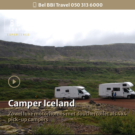
Bel BBI Travel 050 313 6000
Menu
Camper Iceland
Zowel luxe motorhomes met douche/toilet als 4x4
pick-up campers