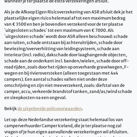
wanneer je ter plaatse de extra verzekeringen afsluit.
Als je de Afkoop Eigen Risicoverzekering van ASR afsluit dek je het
plaatselijke eigen risico helemaal af tot een maximum bedrag
van € 3500 en ben je bovendien verzekerd voor de ter plaatse
`uitgesloten schades` tot een maximum van € 7000. Als
`uitgesloten schade` wordt door ASR alleen beschouwd: schade
aan ruiten, schade ontstaan bij achteruitrijden, schade door
bevriezing/oververhitting van leidingsysteem, schade aan
interieur (incl. radio), dakschade door laaghangende objecten,
schade aan de onderkant incl. banden/wielen, schade door off-
road rijden, zoals door het rijden op onverharde gravelwegen, F-
wegen en bij rivieroversteken (alleen toegestaan met 4x4
campers). Een aantal schades vallen niet onder deze
omschrijving en zijn niet meeverzekerd, zoals: diefstal van de
camper, accu, verkeerde brandstof tanken, zand/as/wind schade
en sleepkosten na een ongeval.
Bekijk
de uitgebreide polisvoorwaarden
.
Let op: deze Nederlandse verzekering staat helemaal los van
camperverhuurder Camper Iceland, die je ter plaatse nog zal
vragen of je hun eigen aanvullende verzekeringen wil afsluiten.