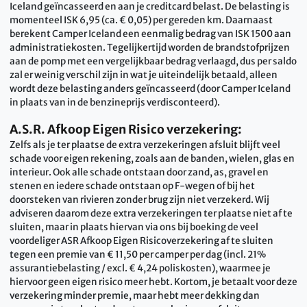
Iceland geïncasseerd en aan je creditcard belast. De belasting is
momenteel ISK 6,95 (ca. € 0,05) per gereden km. Daarnaast
berekent Camper Iceland een eenmalig bedrag van ISK 1500 aan
administratiekosten. Tegelijkertijd worden de brandstofprijzen
aan de pomp met een vergelijkbaar bedrag verlaagd, dus per saldo
zal er weinig verschil zijn in wat je uiteindelijk betaald, alleen
wordt deze belasting anders geïncasseerd (door Camper Iceland
in plaats van in de benzineprijs verdisconteerd).
A.S.R. Afkoop Eigen Risico verzekering:
Zelfs als je ter plaatse de extra verzekeringen afsluit blijft veel
schade voor eigen rekening, zoals aan de banden, wielen, glas en
interieur. Ook alle schade ontstaan door zand, as, gravel en
stenen en iedere schade ontstaan op F-wegen of bij het
doorsteken van rivieren zonder brug zijn niet verzekerd. Wij
adviseren daarom deze extra verzekeringen ter plaatse niet af te
sluiten, maar in plaats hiervan via ons bij boeking de veel
voordeliger ASR Afkoop Eigen Risicoverzekering af te sluiten
tegen een premie van € 11,50 per camper per dag (incl. 21%
assurantiebelasting / excl. € 4,24 poliskosten), waarmee je
hiervoor geen eigen risico meer hebt. Kortom, je betaalt voor deze
verzekering minder premie, maar hebt meer dekking dan