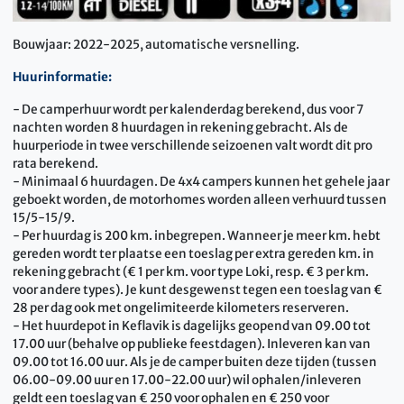
Bouwjaar: 2022-2025, automatische versnelling.
Huurinformatie:
- De camperhuur wordt per kalenderdag berekend, dus voor 7
nachten worden 8 huurdagen in rekening gebracht. Als de
huurperiode in twee verschillende seizoenen valt wordt dit pro
rata berekend.
- Minimaal 6 huurdagen. De 4x4 campers kunnen het gehele jaar
geboekt worden, de motorhomes worden alleen verhuurd tussen
15/5-15/9.
- Per huurdag is 200 km. inbegrepen. Wanneer je meer km. hebt
gereden wordt ter plaatse een toeslag per extra gereden km. in
rekening gebracht (€ 1 per km. voor type Loki, resp. € 3 per km.
voor andere types). Je kunt desgewenst tegen een toeslag van €
28 per dag ook met ongelimiteerde kilometers reserveren.
- Het huurdepot in Keflavik is dagelijks geopend van 09.00 tot
17.00 uur (behalve op publieke feestdagen). Inleveren kan van
09.00 tot 16.00 uur. Als je de camper buiten deze tijden (tussen
06.00-09.00 uur en 17.00-22.00 uur) wil ophalen/inleveren
geldt een toeslag van € 250 voor ophalen en € 250 voor