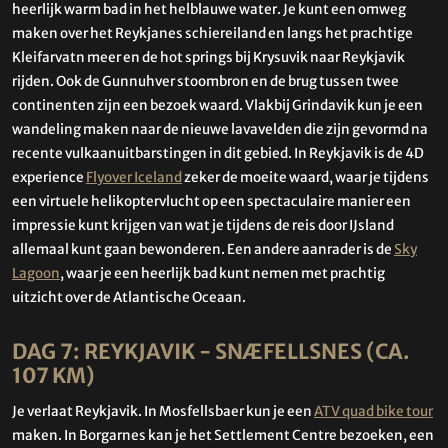
heerlijk warm bad in het helblauwe water. Je kunt een omweg
maken over het Reykjanes schiereiland en langs het prachtige
Kleifarvatn meer en de hot springs bij Krysuvik naar Reykjavik
rijden. Ook de Gunnuhver stoombron en de brug tussen twee
continenten zijn een bezoek waard. Vlakbij Grindavik kun je een
wandeling maken naar de nieuwe lavavelden die zijn gevormd na
recente vulkaanuitbarstingen in dit gebied. In Reykjavik is de 4D
experience
Flyover Iceland
zeker de moeite waard, waar je tijdens
een virtuele helikoptervlucht op een spectaculaire manier een
impressie kunt krijgen van wat je tijdens de reis door IJsland
allemaal kunt gaan bewonderen. Een andere aanrader is de
Sky
Lagoon
, waar je een heerlijk bad kunt nemen met prachtig
uitzicht over de Atlantische Oceaan.
DAG 7: REYKJAVIK - SNÆFELLSNES (CA.
107 KM)
Je verlaat Reykjavik. In Mosfellsbaer kun je een
ATV quad bike tour
maken. In Borgarnes kan je het Settlement Centre bezoeken, een