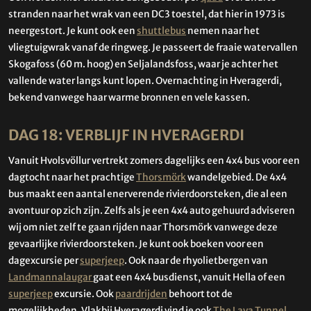
stranden naar het wrak van een DC3 toestel, dat hier in 1973 is
neergestort. Je kunt ook een
shuttlebus
nemen naar het
vliegtuigwrak vanaf de ringweg. Je passeert de fraaie watervallen
Skogafoss (60 m. hoog) en Seljalandsfoss, waar je achter het
vallende water langs kunt lopen. Overnachting in Hveragerdi,
bekend vanwege haar warme bronnen en vele kassen.
DAG 18: VERBLIJF IN HVERAGERDI
Vanuit Hvolsvöllur vertrekt zomers dagelijks een 4x4 bus voor een
dagtocht naar het prachtige
Thorsmörk
wandelgebied. De 4x4
bus maakt een aantal enerverende rivierdoorsteken, die al een
avontuur op zich zijn. Zelfs als je een 4x4 auto gehuurd adviseren
wij om niet zelf te gaan rijden naar Thorsmörk vanwege deze
gevaarlijke rivierdoorsteken. Je kunt ook boeken voor een
dagexcursie per
superjeep
. Ook naar de rhyolietbergen van
Landmannalaugar
gaat een 4x4 busdienst, vanuit Hella of een
superjeep
excursie. Ook
paardrijden
behoort tot de
mogelijkheden. Vlakbij Hveragerdi vind je ook
The Lava Tunnel
,