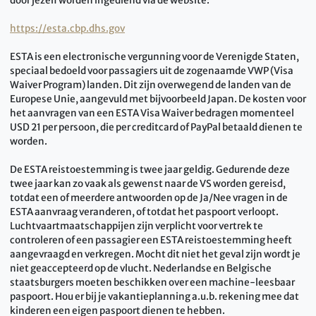
door jezelf worden ingediend via de website:
https://esta.cbp.dhs.gov
ESTA is een electronische vergunning voor de Verenigde Staten,
speciaal bedoeld voor passagiers uit de zogenaamde VWP (Visa
Waiver Program) landen. Dit zijn overwegend de landen van de
Europese Unie, aangevuld met bijvoorbeeld Japan. De kosten voor
het aanvragen van een ESTA Visa Waiver bedragen momenteel
USD 21 per persoon, die per creditcard of PayPal betaald dienen te
worden.
De ESTA reistoestemming is twee jaar geldig. Gedurende deze
twee jaar kan zo vaak als gewenst naar de VS worden gereisd,
totdat een of meerdere antwoorden op de Ja/Nee vragen in de
ESTA aanvraag veranderen, of totdat het paspoort verloopt.
Luchtvaartmaatschappijen zijn verplicht voor vertrek te
controleren of een passagier een ESTA reistoestemming heeft
aangevraagd en verkregen. Mocht dit niet het geval zijn wordt je
niet geaccepteerd op de vlucht. Nederlandse en Belgische
staatsburgers moeten beschikken over een machine-leesbaar
paspoort. Hou er bij je vakantieplanning a.u.b. rekening mee dat
kinderen een eigen paspoort dienen te hebben.