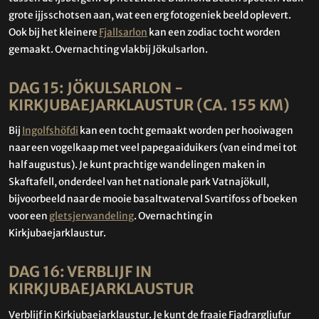
grote ijjsschotsen aan, wat een erg fotogeniek beeld oplevert.
Ook bij het kleinere
Fjallsarlon
kan een zodiac tocht worden
gemaakt. Overnachting vlakbij Jökulsarlon.
DAG 15: JÖKULSARLON -
KIRKJUBAEJARKLAUSTUR (CA. 155 KM)
Bij
Ingolfshöfdi
kan een tocht gemaakt worden per hooiwagen
naar een vogelkaap met veel papegaaiduikers (van eind mei tot
half augustus). Je kunt prachtige wandelingen maken in
Skaftafell, onderdeel van het nationale park Vatnajökull,
bijvoorbeeld naar de mooie basaltwaterval Svartifoss of boeken
voor een
gletsjerwandeling
. Overnachting in
Kirkjubaejarklaustur.
DAG 16: VERBLIJF IN
KIRKJUBAEJARKLAUSTUR
Verblijf in Kirkjubaejarklaustur. Je kunt de fraaie Fjadrargljufur