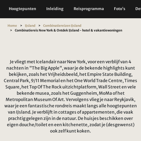
Hoogtepunten
Inleiding
Reisprogramma
Foto's
Det
Home
IJsland
Combinatiereizen IJsland
Combinatiereis New York & Ontdek IJsland - hotel & vakantiewoningen
Je vliegt met Icelandair naar New York, voor een verblijf van 4
nachten in "The Big Apple", waar je de bekende highlights kunt
bekijken, zoals het Vrijheidsbeeld, het Empire State Building,
Central Park, 9/11 Memorial en het One World Trade Centre, Times
Square, het Top Of The Rock uitzichtplatform, Wall Street en vele
bekende musea, zoals het Guggenheim, MoMa of het
Metropolitan Museum Of Art. Vervolgens vlieg je naar Reykjavik,
waar je een fantastische rondreis maakt langs alle hoogtepunten
van IJsland. Je verblijft in cottages of appartementen, die vaak
prachtig gelegen zijn in de natuur. De huisjes beschikken over
eigen douche/toilet en een kitchenette, zodat je (desgewenst)
ook zelf kunt koken.