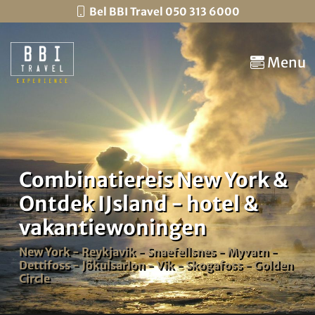
Bel BBI Travel 050 313 6000
Menu
Combinatiereis New York &
Ontdek IJsland - hotel &
vakantiewoningen
New York - Reykjavik - Snaefellsnes - Myvatn -
Dettifoss - Jökulsarlon - Vik - Skogafoss - Golden
Circle