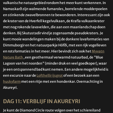
vulkanische natuurgebied rondom het meer kunt verkennen. In
Namaskarð zijn walmende fumaroles, borrelende modderpoelen
en stinkende zwavelbronnen te bewonderen. Interessant zijn ook
de krater van de Hverfell kegelvulkaan, de Krafla vulkaankrater
met nog rokende lavavelden, die aan een maanlandschap doen
denken. Bij Skutustadir vind je zogenaamde pseudokraters. Je
kunt mooie wandelingen maken bij de donkere lavaformaties van
Dimmuborgir en het natuurparkje Höfði, met een rijk vogelleven
en rotsformaties in het meer. Hier bevindt zich ook het
Myvatn
Nature Bath
, een geothermaal verwarmd natuurbad, de "Blue
Lagoon van het noorden" (minder druk en veel goedkoper), waar
je een ontspannend bad kunt nemen. Een andere mogelijkheid is
een excursie naar de
Lofthellir ijsgrot
of een bezoek aan een
huskyfarm
met een ritje met een hondenkar. Overnachting in
Akureyri.
DAG 11: VERBLIJF IN AKUREYRI
Je kunt de Diamond Circle route volgen over het schiereiland