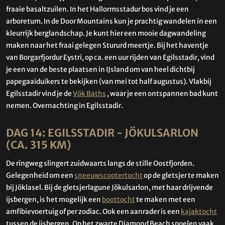
fraaie basaltzuilen. In het Hallormsstadur bos vind je een
arboretum. In de Door Mountains kun je prachtig wandelen in een
kleurrijk berglandschap. Je kunt hier een mooie dagwandeling
maken naar het fraai gelegen Stururd meertje. Bij het haventje
van Borgarfjordur Eystri, op ca. een uur rijden van Egilsstadir, vind
je een van de beste plaatsen in IJsland om van heel dichtbij
papegaaiduikers te bekijken (van mei tot half augustus). Vlakbij
Egilsstadir vind je de
Vök Baths
, waar je een ontspannen bad kunt
nemen. Overnachting in Egilsstadir.
DAG 14: EGILSSTADIR - JÖKULSARLON
(CA. 315 KM)
De ringweg slingert zuidwaarts langs de stille Oostfjorden.
Gelegenheid om een
sneeuwscootertocht
op de gletsjer te maken
bij Jöklasel. Bij de gletsjerlagune Jökulsarlon, met haar drijvende
ijsbergen, is het mogelijk een
boottocht
te maken met een
amfibievoertuig of per zodiac. Ook een aanrader is een
kajaktocht
tussen de ijsbergen. Op het zwarte Diamond Beach spoelen vaak