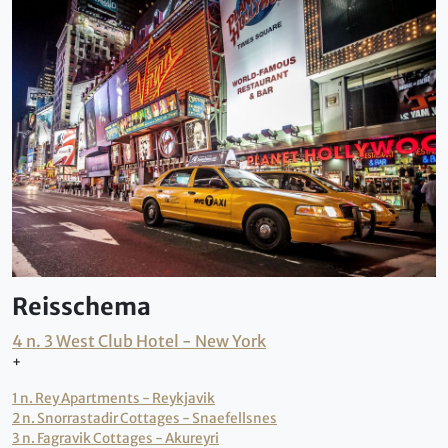
Reisschema
4 n. 3 West Club Hotel - New York
+
1 n. Rey Apartments - Reykjavik
2 n. Snorrastadir Cottages - Snaefellsnes
3 n. Fagravik Cottages - Akureyri