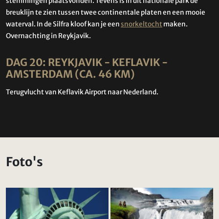
stemmingen plaatsvonden. Tevens is in dit nationale park de
breuklijn te zien tussen twee continentale platen en een mooie
waterval. In de Silfra kloof kan je een
snorkeltocht
maken.
Overnachting in Reykjavik.
DAG 20: REYKJAVIK - KEFLAVIK -
AMSTERDAM (CA. 46 KM)
Terugvlucht van Keflavik Airport naar Nederland.
Foto's