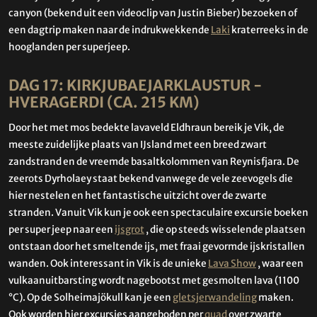
canyon (bekend uit een videoclip van Justin Bieber) bezoeken of
een dagtrip maken naar de indrukwekkende
Laki
kraterreeks in de
hooglanden per superjeep.
DAG 17: KIRKJUBAEJARKLAUSTUR -
HVERAGERDI (CA. 215 KM)
Door het met mos bedekte lavaveld Eldhraun bereik je Vik, de
meeste zuidelijke plaats van IJsland met een breed zwart
zandstrand en de vreemde basaltkolommen van Reynisfjara. De
zeerots Dyrholaey staat bekend vanwege de vele zeevogels die
hier nestelen en het fantastische uitzicht over de zwarte
stranden. Vanuit Vik kun je ook een spectaculaire excursie boeken
per super jeep naar een
ijsgrot
, die op steeds wisselende plaatsen
ontstaan door het smeltende ijs, met fraai gevormde ijskristallen
wanden. Ook interessant in Vik is de unieke
Lava Show
, waar een
vulkaanuitbarsting wordt nagebootst met gesmolten lava (1100
°C). Op de Solheimajökull kan je een
gletsjerwandeling
maken.
Ook worden hier excursies aangeboden per
quad
over zwarte