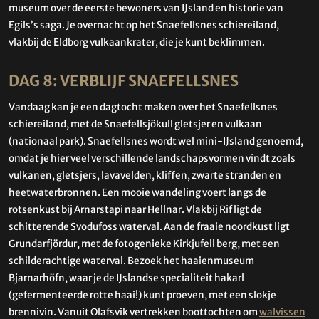
museum over de eerste bewoners van IJsland en historie van
Egils’s saga. Je overnacht op het Snaefellsnes schiereiland,
vlakbij de Eldborg vulkaankrater, die je kunt beklimmen.
DAG 8: VERBLIJF SNAEFELLSNES
Vandaag kan je een dagtocht maken over het Snaefellsnes
schiereiland, met de Snaefellsjökull gletsjer en vulkaan
(nationaal park). Snaefellsnes wordt wel mini-IJsland genoemd,
omdat je hier veel verschillende landschapsvormen vindt zoals
vulkanen, gletsjers, lavavelden, kliffen, zwarte stranden en
heetwaterbronnen. Een mooie wandeling voert langs de
rotsenkust bij Arnarstapi naar Hellnar. Vlakbij Rif ligt de
schitterende Svodufoss waterval. Aan de fraaie noordkust ligt
Grundarfjördur, met de fotogenieke Kirkjufell berg, met een
schilderachtige waterval. Bezoek het haaienmuseum
Bjarnarhöfn, waar je de IJslandse specialiteit hakarl
(gefermenteerde rotte haai!) kunt proeven, met een slokje
brennivin. Vanuit Olafsvik vertrekken boottochten om
walvissen