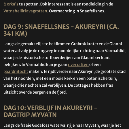
& orka’s
te spotten.Ook interessant is een rondleiding in de
Vatnshellir lavagrotten
. Overnachting in Snaefellsnes.
DAG 9: SNAEFELLSNES - AKUREYRI (CA.
341 KM)
Langs de gemakkelijk te beklimmen Grabrok krater en de Glanni
waterval volg je de ringweg in noordelijke richting naar Varmahlid,
waar je de historische turfboerderijen van Glaumbær kunt
bekijken. In Varmahlid kun je gaan
river raften
of een
paardrijtocht
maken. Je rijdt verder naar Akureyri, de grootste stad
van het noorden, met een mooie kerk en een botanische tuin,
waar je drie nachten zal verblijven. De cottages hebben fraai
uitzicht over de bergen en de fjord.
DAG 10: VERBLIJF IN AKUREYRI -
DAGTRIP MYVATN
Langs de fraaie Godafoss waterval rij je naar Myvatn, waar je het