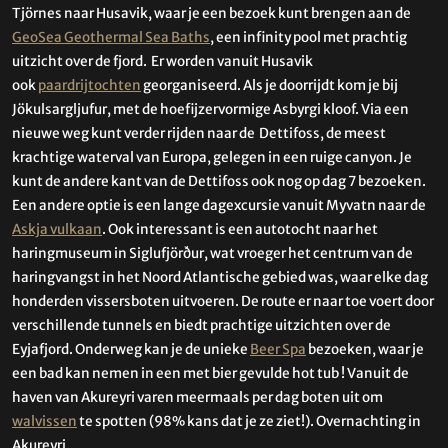
Tjörnes naar Husavik, waar je een bezoek kunt brengen aan de
GeoSea Geothermal Sea Baths
, een infinity pool met prachtig
uitzicht over de fjord. Er worden vanuit Husavik
ook
paardrijtochten
georganiseerd. Als je doorrijdt kom je bij
Jökulsargljufur, met de hoefijzervormige Asbyrgi kloof. Via een
nieuwe weg kunt verder rijden naar de Dettifoss, de meest
krachtige waterval van Europa, gelegen in een ruige canyon. Je
kunt de andere kant van de Dettifoss ook nog op dag 7 bezoeken.
Een andere optie is een lange dagexcursie vanuit Myvatn naar de
Askja vulkaan
. Ook interessant is een autotocht naar het
haringmuseum in Siglufjörður, wat vroeger het centrum van de
haringvangst in het Noord Atlantische gebied was, waar elke dag
honderden vissersboten uitvoeren. De route er naar toe voert door
verschillende tunnels en biedt prachtige uitzichten over de
Eyjafjord. Onderweg kan je de unieke
Beer Spa
bezoeken, waar je
een bad kan nemen in een met bier gevulde hot tub ! Vanuit de
haven van Akureyri varen meermaals per dag boten uit om
walvissen
te spotten (98% kans dat je ze ziet!). Overnachting in
Akureyri.