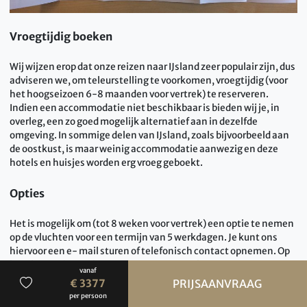
Vroegtijdig boeken
Wij wijzen erop dat onze reizen naar IJsland zeer populair zijn, dus
adviseren we, om teleurstelling te voorkomen, vroegtijdig (voor
het hoogseizoen 6-8 maanden voor vertrek) te reserveren.
Indien een accommodatie niet beschikbaar is bieden wij je, in
overleg, een zo goed mogelijk alternatief aan in dezelfde
omgeving. In sommige delen van IJsland, zoals bijvoorbeeld aan
de oostkust, is maar weinig accommodatie aanwezig en deze
hotels en huisjes worden erg vroeg geboekt.
Opties
Het is mogelijk om (tot 8 weken voor vertrek) een optie te nemen
op de vluchten voor een termijn van 5 werkdagen. Je kunt ons
hiervoor een e- mail sturen of telefonisch contact opnemen. Op
hotels en vakantiehuisjes kunnen meestal geen opties gegeven
vanaf
worden.
€ 3377
PRIJSAANVRAAG
per persoon