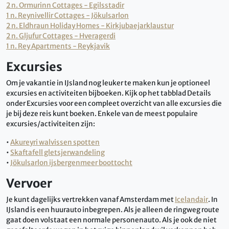
2 n. Ormurinn Cottages - Egilsstadir
1 n. Reynivellir Cottages - Jökulsarlon
2 n. Eldhraun Holiday Homes - Kirkjubaejarklaustur
2 n. Gljufur Cottages - Hveragerdi
1 n. Rey Apartments - Reykjavik
Excursies
Om je vakantie in IJsland nog leuker te maken kun je optioneel
excursies en activiteiten bijboeken. Kijk op het tabblad Details
onder Excursies voor een compleet overzicht van alle excursies die
je bij deze reis kunt boeken. Enkele van de meest populaire
excursies/activiteiten zijn:
•
Akureyri walvissen spotten
•
Skaftafell gletsjerwandeling
•
Jökulsarlon ijsbergenmeer boottocht
Vervoer
Je kunt dagelijks vertrekken vanaf Amsterdam met
Icelandair
. In
IJsland is een huurauto inbegrepen. Als je alleen de ringweg route
gaat doen volstaat een normale personenauto. Als je ook de niet