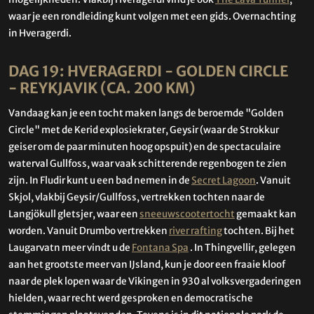
waar je een rondleiding kunt volgen met een gids. Overnachting
in Hveragerdi.
DAG 19: HVERAGERDI - GOLDEN CIRCLE
- REYKJAVIK (CA. 200 KM)
Vandaag kan je een tocht maken langs de beroemde "Golden
Circle" met de Kerid explosiekrater, Geysir (waar de Strokkur
geiser om de paar minuten hoog opspuit) en de spectaculaire
waterval Gullfoss, waar vaak schitterende regenbogen te zien
zijn. In Fludir kunt u een bad nemen in de
Secret Lagoon
. Vanuit
Skjol, vlakbij Geysir/Gullfoss, vertrekken tochten naar de
Langjökull gletsjer, waar een
sneeuwscootertocht
gemaakt kan
worden. Vanuit Drumbo vertrekken
river rafting
tochten. Bij het
Laugarvatn meer vindt u de
Fontana Spa
. In Thingvellir, gelegen
aan het grootste meer van IJsland, kun je door een fraaie kloof
naar de plek lopen waar de Vikingen in 930 al volksvergaderingen
hielden, waar recht werd gesproken en democratische