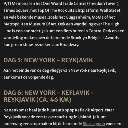
9/11 Memorial en het One World Trade Centre (Freedom Tower),
Times Square, het Top Of The Rock uitzichtplatform, Wall Street
en vele bekende musea, zoals het Guggenheim, MoMa of het
Metropolitan Museum Of Art. Ook een wandeling over The High
Line is een aanrader. Je kunt een fiets huren in Central Park en een
wandeling maken over de beroemde Brooklyn Bridge. ’s Avonds
kun je een show bezoeken aan Broadway.
DAG 5: NEW YORK - REYKJAVIK
Aan het einde van de dag vlieg je van New York naar Reykjavik,
aankomst de volgende dag.
DAG 6: NEW YORK - KEFLAVIK -
REYKJAVIK (CA. 46 KM)
Na aankomst haal je de huurauto op op Keflavik Airport. Naar
Reykjavik voor de eerste overnachting in IJsland. Je kunt
onderweg een stop maken bij de beroemde
Blue Lagoon
voor een