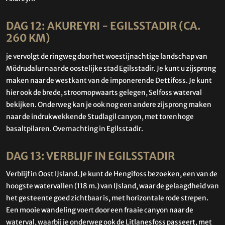
DAG 12: AKUREYRI - EGILSSTADIR (CA.
260 KM)
je vervolgt de ringweg door het woestijnachtige landschap van
Mödrudalur naar de oostelijke stad Egilsstadir. Je kunt u zijsprong
maken naar de westkant van de imponerende Dettifoss. Je kunt
hier ook de brede, stroomopwaarts gelegen, Selfoss waterval
bekijken. Onderweg kan je ook nog een andere zijsprong maken
naar de indrukwekkende Studlagil canyon, met torenhoge
basaltpilaren. Overnachting in Egilsstadir.
DAG 13: VERBLIJF IN EGILSSTADIR
Verblijf in Oost IJsland. Je kunt de Hengifoss bezoeken, een van de
hoogste watervallen (118 m.) van IJsland, waar de gelaagdheid van
het gesteente goed zichtbaar is, met horizontale rode strepen.
Een mooie wandeling voert door een fraaie canyon naar de
waterval, waarbij je onderweg ook de Litlanesfoss passeert, met