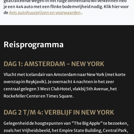
geasfalteerde wegen in het ruige
binnenland wil verkennen heb
je een 4x4 auto met een flinke bodemvrijheid nodig.
Klik hier voor
de
Avis autohuurprijzen en voorwaarden
.
Reisprogramma
DAG 1: AMSTERDAM - NEW YORK
Vlucht met Icelandair van Amsterdam naar New York (met korte
overstap in Reykjavik). Je overnacht 4 nachten in het zeer
centraal gelegen 3 West Club Hotel, vlakbij 5th Avenue, het
Rockefeller Center en Times Square.
DAG 2 T/M 4: VERBLIJF IN NEW YORK
Gelegenheid de hoogtepunten van "The Big Apple" te bezoeken,
zoals het Vrijheidsbeeld, het Empire State Building, Central Park,