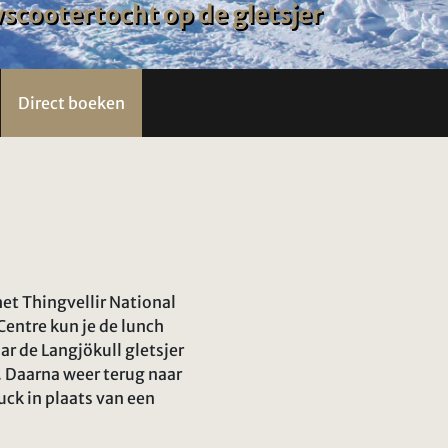
cootertocht op de gletsjer
Direct boeken
et Thingvellir National
Centre kun je de lunch
r de Langjökull gletsjer
 Daarna weer terug naar
uck in plaats van een