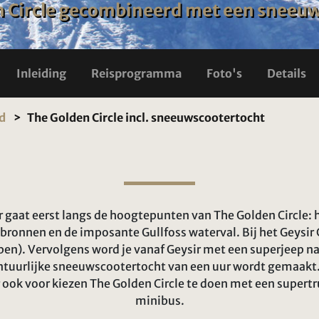
 Circle gecombineerd met een sneeuws
Inleiding
Reisprogramma
Foto's
Details
nd
The Golden Circle incl. sneeuwscootertocht
r gaat eerst langs de hoogtepunten van The Golden Circle: h
gbronnen en de imposante Gullfoss waterval. Bij het Geysir 
pen). Vervolgens word je vanaf Geysir met een superjeep naa
ntuurlijke sneeuwscootertocht van een uur wordt gemaakt.
r ook voor kiezen The Golden Circle te doen met een supertr
minibus.