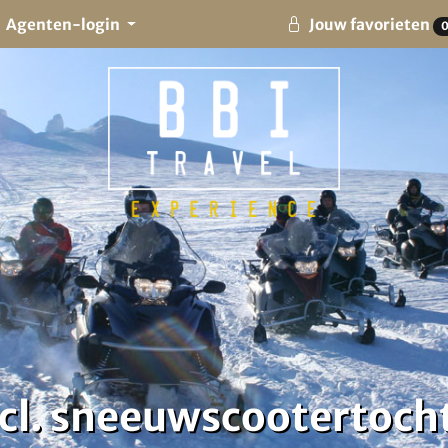
Agenten-login
Jouw favorieten
ncl. sneeuwscootertoch