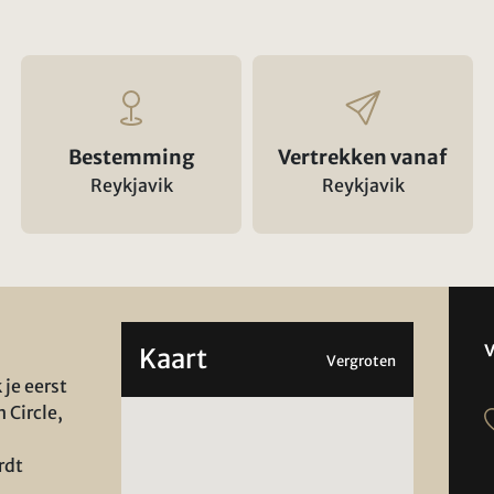
Bestemming
Vertrekken vanaf
Reykjavik
Reykjavik
Kaart
Vergroten
 je eerst
 Circle,
rdt