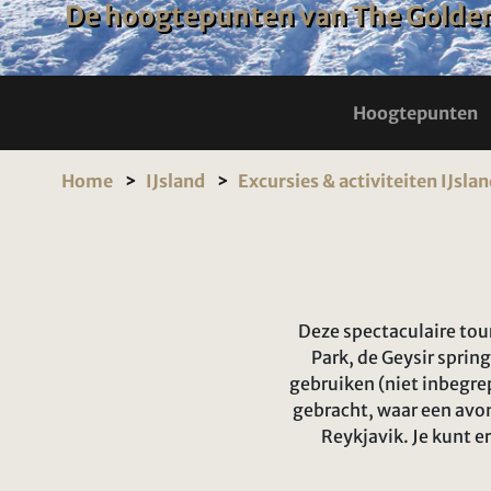
De hoogtepunten van The Golden
Hoogtepunten
Home
IJsland
Excursies & activiteiten IJsla
Deze spectaculaire tou
Park, de Geysir sprin
gebruiken (niet inbegre
gebracht, waar een avo
Reykjavik. Je kunt e