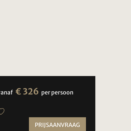
€ 326
vanaf
per persoon
PRIJSAANVRAAG