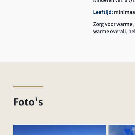
Kinderen van 8 t/m
Leeftijd:
minimaal
Zorg voor warme, 
warme overall, h
Foto's