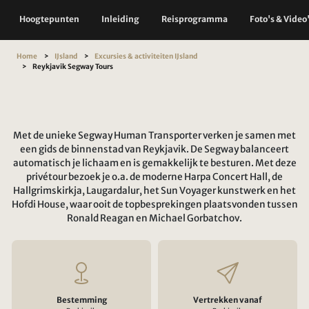
Hoogtepunten
Inleiding
Reisprogramma
Foto's & Video
Home
IJsland
Excursies & activiteiten IJsland
Reykjavik Segway Tours
Met de unieke Segway Human Transporter verken je samen met
een gids de binnenstad van Reykjavik. De Segway balanceert
automatisch je lichaam en is gemakkelijk te besturen. Met deze
privétour bezoek je o.a. de moderne Harpa Concert Hall, de
Hallgrimskirkja, Laugardalur, het Sun Voyager kunstwerk en het
Hofdi House, waar ooit de topbesprekingen plaatsvonden tussen
Ronald Reagan en Michael Gorbatchov.
Bestemming
Vertrekken vanaf