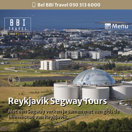
Bel BBI Travel 050 313 6000
Menu
Reykjavik Segway Tours
Met een Segway verken je samen met een gids de
binnenstad van Reykjavik.