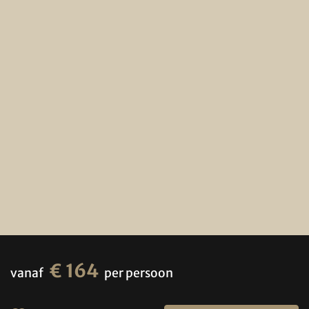
€ 164
vanaf
per persoon