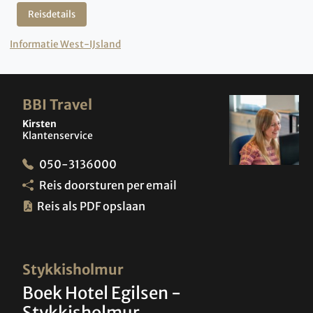
Reisdetails
Informatie West-IJsland
BBI Travel
Kirsten
Klantenservice
050-3136000
Reis doorsturen per email
Reis als PDF opslaan
Stykkisholmur
Boek Hotel Egilsen -
Stykkisholmur