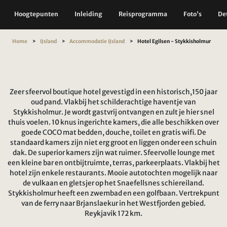
Hoogtepunten
Inleiding
Reisprogramma
Foto's
Det
Home
IJsland
Accommodatie IJsland
Hotel Egilsen - Stykkisholmur
Zeer sfeervol boutique hotel gevestigd in een historisch,150 jaar
oud pand. Vlakbij het schilderachtige haventje van
Stykkisholmur. Je wordt gastvrij ontvangen en zult je hier snel
thuis voelen. 10 knus ingerichte kamers, die alle beschikken over
goede COCO mat bedden, douche, toilet en gratis wifi. De
standaard kamers zijn niet erg groot en liggen onder een schuin
dak. De superior kamers zijn wat ruimer. Sfeervolle lounge met
een kleine bar en ontbijtruimte, terras, parkeerplaats. Vlakbij het
hotel zijn enkele restaurants. Mooie autotochten mogelijk naar
de vulkaan en gletsjer op het Snaefellsnes schiereiland.
Stykkisholmur heeft een zwembad en een golfbaan. Vertrekpunt
van de ferry naar Brjanslaekur in het Westfjorden gebied.
Reykjavik 172 km.