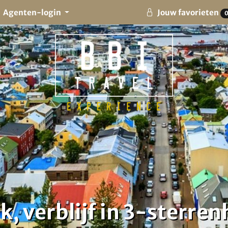
Agenten-login
Jouw favorieten
, verblijf in 3-sterren