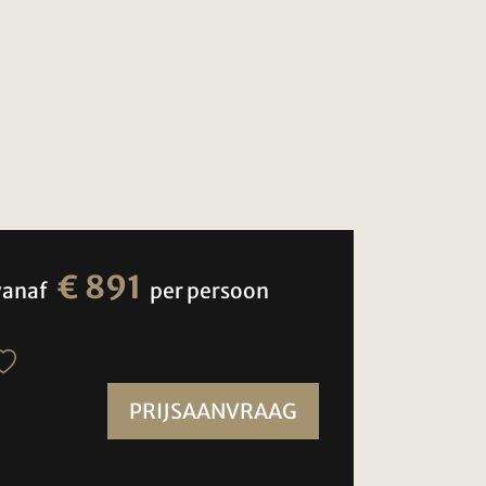
€ 891
vanaf
per persoon
PRIJSAANVRAAG