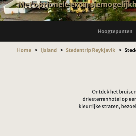
Met optionele excursiemogelijk
Hoogtepunten
Home
IJsland
Stedentrip Reykjavik
Sted
Ontdek het bruisend
driesterrenhotel op ee
kleurrijke straten, bezo