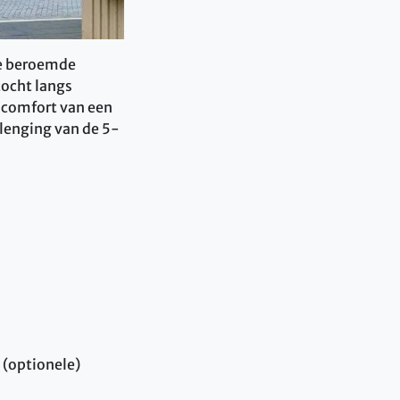
 de beroemde
tocht langs
 comfort van een
lenging van de 5-
 (optionele)