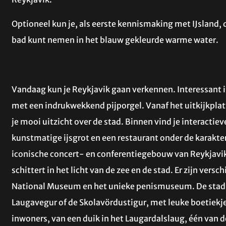
Optioneel kun je, als eerste kennismaking met IJsland,
bad kunt nemen in het blauw gekleurde warme water.
Vandaag kun je Reykjavik gaan verkennen. Interessant i
met een indrukwekkend pijporgel. Vanaf het uitkijkpl
je mooi uitzicht over de stad. Binnen vind je interactie
kunstmatige ijsgrot en een restaurant onder de karakter
iconische concert- en conferentiegebouw van Reykjavik
schittert in het licht van de zee en de stad. Er zijn ver
National Museum en het unieke penismuseum. De stad 
Laugavegur of de Skolavördustigur, met leuke boetiekjes
inwoners, van een duik in het Laugardalslaug, één van d