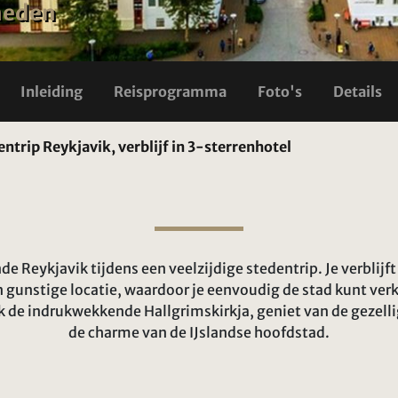
heden
Inleiding
Reisprogramma
Foto's
Details
entrip Reykjavik, verblijf in 3-sterrenhotel
e Reykjavik tijdens een veelzijdige stedentrip. Je verblijf
n gunstige locatie, waardoor je eenvoudig de stad kunt ve
ek de indrukwekkende Hallgrimskirkja, geniet van de gezell
de charme van de IJslandse hoofdstad.